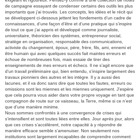
exigeant et rigoureux. Pensez-y comme à une collection de notes
de campagne essayant de condenser certains des outils les plus
importants que j’ai trouvés. Les concepts, les idées et le récit qui
se développent ci-dessous jettent les fondements d’un cadre de
connaissances, d’une façon d’être et d’une pratique qui s’inspire
de tout ce que j’ai appris et développé comme journaliste,
universitaire, théoricien des systèmes, entrepreneur social,
stratège en organisation, responsable des communications,
activiste du changement, époux, père, frère, fils, ami, ennemi et
être humain qui avec quelques succès fait maintes erreurs et
échoue de nombreuses fois, mais essaie de tirer des
enseignements de mes erreurs et échecs. Il ne s’agit encore que
d’un travail préliminaire qui, bien entendu, s’inspire largement des
travaux pionniers des autres et les intègre. Il y a aussi des
lacunes, et il va donc sans dire que toutes les fautes, erreurs ou
omissions sont les miennes et les miennes uniquement. J’espère
que cela pourra vous aider dans votre propre voyage en tant que
compagnon de route sur ce vaisseau, la Terre, même si ce n’est
que d’une manière minime.
Nous sommes confrontés à une convergence de crises qui
s’intensifient et sont toutes liées entre elles. Jour après jour, alors
que ces crises s’accélèrent, notre capacité à y répondre de
manière efficace semble s’amenuiser. Non seulement nos
institutions sont largement incapables de comprendre comment