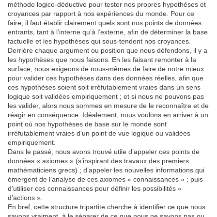
méthode logico-déductive pour tester nos propres hypothèses et
croyances par rapport à nos expériences du monde. Pour ce
faire, il faut établir clairement quels sont nos points de données
entrants, tant à l’interne qu’à l’externe, afin de déterminer la base
factuelle et les hypothèses qui sous-tendent nos croyances.
Derrière chaque argument ou position que nous défendons, il y a
les hypothèses que nous faisons. En les faisant remonter à la
surface, nous exigeons de nous-mêmes de faire de notre mieux
pour valider ces hypothèses dans des données réelles, afin que
ces hypothèses soient soit irréfutablement vraies dans un sens
logique soit validées empiriquement ; et si nous ne pouvons pas
les valider, alors nous sommes en mesure de le reconnaître et de
réagir en conséquence. Idéalement, nous voulons en arriver à un
point où nos hypothèses de base sur le monde sont
irréfutablement vraies d’un point de vue logique ou validées
empiriquement.
Dans le passé, nous avons trouvé utile d’appeler ces points de
données « axiomes » (s’inspirant des travaux des premiers
mathématiciens grecs) ; d’appeler les nouvelles informations qui
émergent de l’analyse de ces axiomes « connaissances » ; puis
d’utiliser ces connaissances pour définir les possibilités «
d’actions ».
En bref, cette structure tripartite cherche à identifier ce que nous
savons vraiment, à le séparer de ce que nous ne savons pas ou