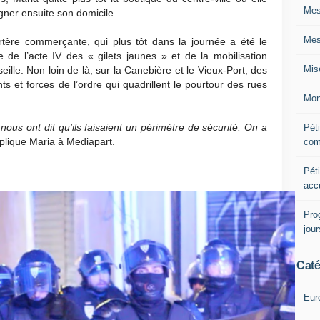
Mes
agner ensuite son domicile.
Mes
artère commerçante, qui plus tôt dans la journée a été le
e de l’acte IV des « gilets jaunes » et de la mobilisation
Mis
ille. Non loin de là, sur la Canebière et le Vieux-Port, des
s et forces de l’ordre qui quadrillent le pourtour des rues
Mon
 nous ont dit qu’ils faisaient un périmètre de sécurité. On a
Péti
xplique Maria à Mediapart.
com
Péti
acc
Pro
jou
Caté
Eur