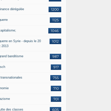
finance dérégulée
1200
guerre
1125
capitalisme;
1046
uerre en Syrie - depuis le 20
1012
t 2013
grand banditisme
987
sch
917
 transnationales
755
nomie
710
nazisme
701
lutte des classes
605