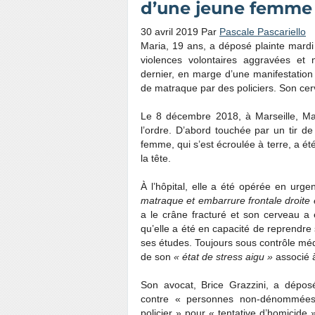
d’une jeune femme 
30 avril 2019
Par
Pascale Pascariello
Maria, 19 ans, a déposé plainte mardi
violences volontaires aggravées e
dernier, en marge d’une manifestation 
de matraque par des policiers. Son c
Le 8 décembre 2018, à Marseille, Mar
l’ordre. D’abord touchée par un tir d
femme, qui s’est écroulée à terre, a é
la tête.
À l’hôpital, elle a été opérée en urg
matraque et embarrure frontale droite
a le crâne fracturé et son cerveau a 
qu’elle a été en capacité de reprendr
ses études. Toujours sous contrôle médi
de son
« état de stress aigu »
associé 
Son avocat, Brice Grazzini, a dépos
contre « personnes non-dénommées,
policier » pour « tentative d’homicide