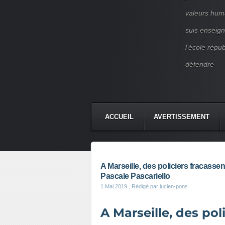
valeurs huma
suis enseigna
l’école répu
défendre
ACCUEIL
AVERTISSEMENT
A Marseille, des policiers fracassen
Pascale Pascariello
1 Mai 2019
, Rédigé par lucien-pons
A Marseille, des pol