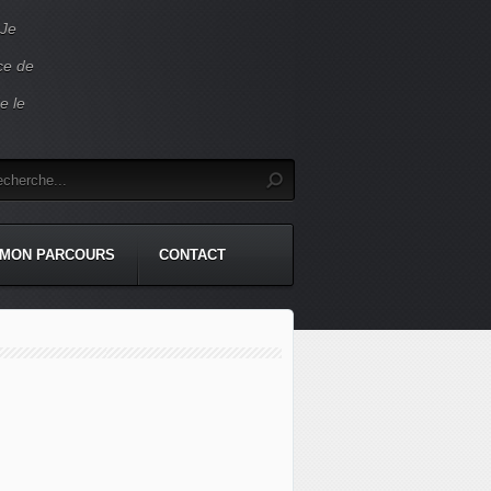
 Je
ace de
e le
MON PARCOURS
CONTACT