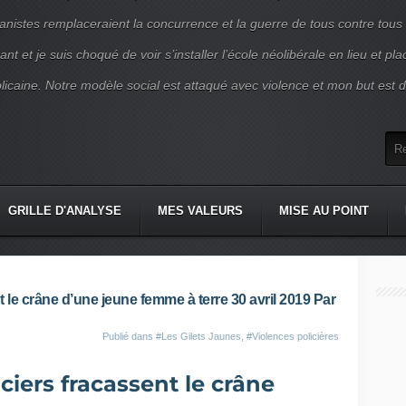
nistes remplaceraient la concurrence et la guerre de tous contre tous
nt et je suis choqué de voir s’installer l’école néolibérale en lieu et pl
blicaine. Notre modèle social est attaqué avec violence et mon but est d
GRILLE D'ANALYSE
MES VALEURS
MISE AU POINT
t le crâne d’une jeune femme à terre 30 avril 2019 Par
Publié dans
#Les Gilets Jaunes
,
#Violences policières
iciers fracassent le crâne