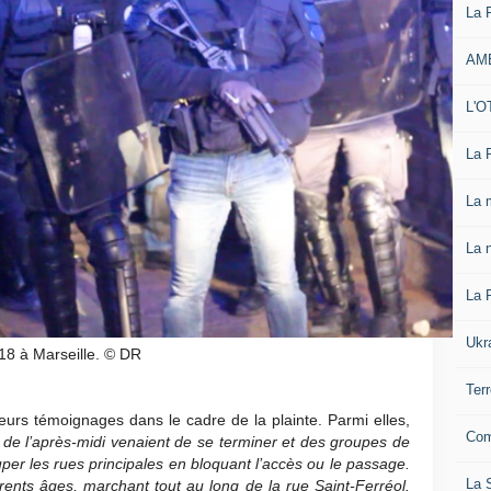
La 
AM
L'O
La 
La 
La n
La 
Ukr
18 à Marseille. © DR
Ter
eurs témoignages dans le cadre de la plainte. Parmi elles,
Com
 de l’après-midi venaient de se terminer et des groupes de
per les rues principales en bloquant l’accès ou le passage.
La S
érents âges, marchant tout au long de la rue Saint-Ferréol.