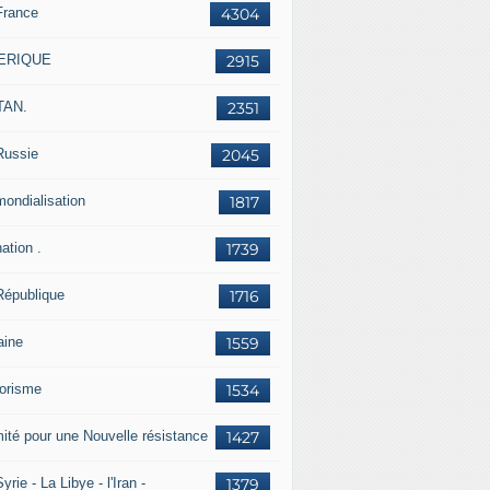
France
4304
ERIQUE
2915
TAN.
2351
Russie
2045
mondialisation
1817
ation .
1739
République
1716
aine
1559
rorisme
1534
ité pour une Nouvelle résistance
1427
yrie - La Libye - l'Iran -
1379