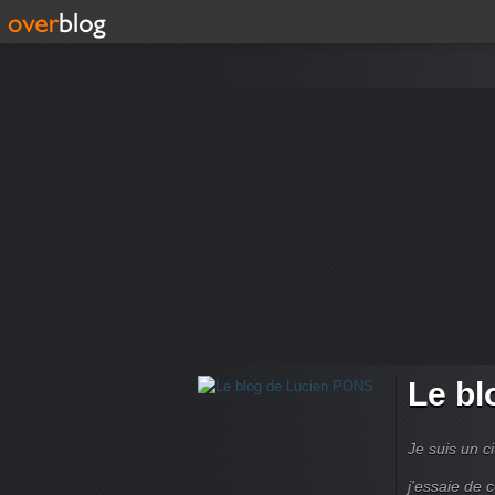
Le bl
Je suis un ci
j'essaie de 