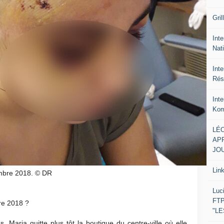
Gril
Inte
Nat
Int
Rés
Int
Kom
LÉO
APR
JOU
Lin
embre 2018. © DR
Luc
FTP
bre 2018 ?
"L
, Maria quitte plus tôt la boutique du centre-ville où elle