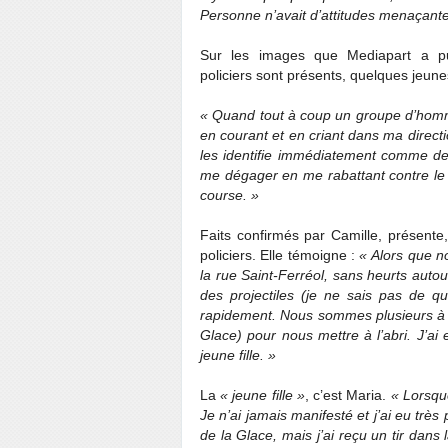
Personne n’avait d’attitudes menaçante
Sur les images que Mediapart a pu 
policiers sont présents, quelques jeun
« Quand tout à coup un groupe d’homme
en courant et en criant dans ma direct
les identifie immédiatement comme des
me dégager en me rabattant contre le 
course. »
Faits confirmés
par Camille, présente,
policiers. Elle témoigne :
« Alors que 
la rue Saint-Ferréol, sans heurts auto
des projectiles (je ne sais pas de 
rapidement.
Nous sommes plusieurs à a
Glace) pour nous mettre à l’abri. J’ai
jeune fille. »
La
« jeune fille »
, c’est Maria.
« Lorsque
Je n’ai jamais manifesté et j’ai eu très
de la Glace, mais j’ai reçu un tir dans 