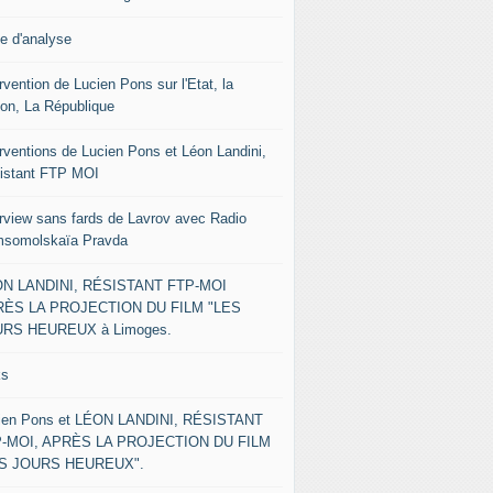
le d'analyse
rvention de Lucien Pons sur l'Etat, la
ion, La République
erventions de Lucien Pons et Léon Landini,
istant FTP MOI
erview sans fards de Lavrov avec Radio
somolskaïa Pravda
N LANDINI, RÉSISTANT FTP-MOI
ÈS LA PROJECTION DU FILM "LES
RS HEUREUX à Limoges.
ks
ien Pons et LÉON LANDINI, RÉSISTANT
-MOI, APRÈS LA PROJECTION DU FILM
ES JOURS HEUREUX".