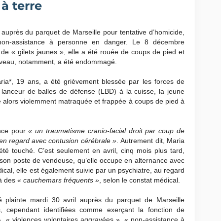
à terre
 auprès du parquet de Marseille pour tentative d’homicide,
t non-assistance à personne en danger. Le 8 décembre
de « gilets jaunes », elle a été rouée de coups de pied et
erveau, notamment, a été endommagé.
ia*, 19 ans, a été grièvement blessée par les forces de
e lanceur de balles de défense (LBD) à la cuisse, la jeune
té alors violemment matraquée et frappée à coups de pied à
ence pour
« un traumatisme cranio-facial droit par coup de
 en regard avec contusion cérébrale »
.
Autrement dit, Maria
été touché. C’est seulement en avril, cinq mois plus tard,
e son poste de vendeuse, qu’elle occupe en alternance avec
cal, elle est également suivie par un psychiatre, au regard
à des
« cauchemars fréquents »
, selon le constat médical.
é plainte mardi 30 avril auprès du parquet de Marseille
 cependant identifiées comme exerçant la fonction de
 », « violences volontaires aggravées », « non-assistance à