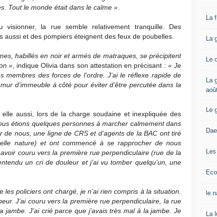
s. Tout le monde était dans le calme
»
.
La 
visionner, la rue semble relativement tranquille. Des
es aussi et des pompiers éteignent des feux de poubelles.
La 
s, habillés en noir et armés de matraques, se précipitent
Le 
ion »
, indique Olivia dans son attestation en précisant :
« Je
 membres des forces de l’ordre. J’ai le réflexe rapide de
La g
mur d’immeuble à côté pour éviter d’être percutée dans la
aoû
Le 
 elle aussi, lors de la charge soudaine et inexpliquée des
nous étions quelques personnes à marcher calmement dans
Dae
ur de nous, une ligne de CRS et d’agents de la BAC ont tiré
quelle nature) et ont commencé à se rapprocher de nous
Les
voir couru vers la première rue perpendiculaire (rue de la
 entendu un cri de douleur et j’ai vu tomber quelqu’un, une
Eco
 les policiers ont chargé, je n’ai rien compris à la situation.
le 
 peur. J’ai couru vers la première rue perpendiculaire, la rue
la jambe. J’ai crié parce que j’avais très mal à la jambe. Je
La 