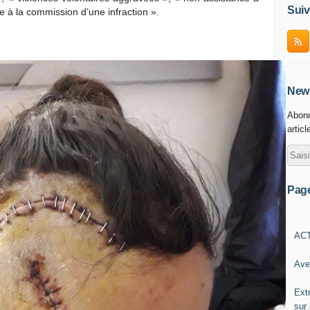
Suiv
 à la commission d’une infraction ».
News
Abonn
articl
Pag
AC
Ave
Ext
sur