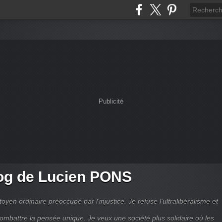
Publicité
og de Lucien PONS
toyen ordinaire préoccupé par l’injustice. Je refuse l'ultralibéralisme et
combattre la pensée unique. Je veux une société plus solidaire où les