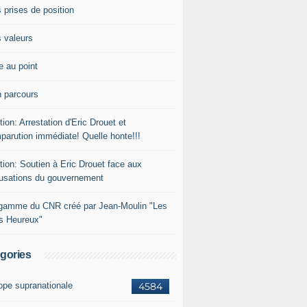
 prises de position
 valeurs
e au point
 parcours
tion: Arrestation d'Eric Drouet et
parution immédiate! Quelle honte!!!
tion: Soutien à Eric Drouet face aux
usations du gouvernement
gamme du CNR créé par Jean-Moulin "Les
rs Heureux"
gories
ope supranationale
4584