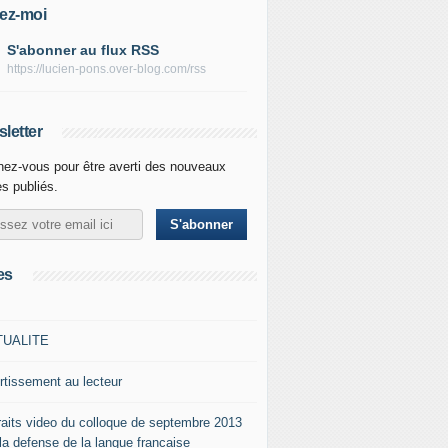
ez-moi
S'abonner au flux RSS
https://lucien-pons.over-blog.com/rss
letter
ez-vous pour être averti des nouveaux
es publiés.
es
TUALITE
rtissement au lecteur
raits video du colloque de septembre 2013
 la defense de la langue francaise