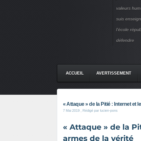
valeurs huma
suis enseigna
l’école répu
défendre
ACCUEIL
AVERTISSEMENT
« Attaque » de la Pitié : Internet e
7 Mai 2019
, Rédigé par lucien-pons
« Attaque » de la Pit
armes de la vérité