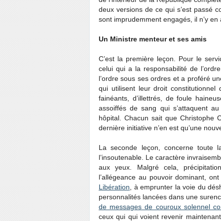
deux versions de ce qui s’est passé c
sont imprudemment engagés, il n’y en a 
Un Ministre menteur et ses amis
C’est la première leçon. Pour le servic
celui qui a la responsabilité de l’ord
l’ordre sous ses ordres et a proféré un
qui utilisent leur droit constitutionne
fainéants, d’illettrés, de foule haineu
assoiffés de sang qui s’attaquent au
hôpital. Chacun sait que Christophe 
dernière initiative n’en est qu’une nouvel
La seconde leçon, concerne toute la
l’insoutenable. Le caractère invraisemb
aux yeux. Malgré cela, précipitatio
l’allégeance au pouvoir dominant, ont
Libération
, à emprunter la voie du dé
personnalités lancées dans une suren
de messages de couroux solennel con
ceux qui qui voient revenir maintenan