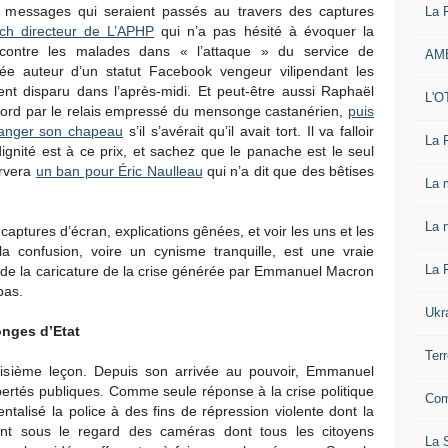
les messages qui seraient passés au travers des captures
La 
sch directeur de L’APHP
qui n’a pas hésité à évoquer la
e contre les malades dans « l’attaque » du service de
AM
ysée auteur d’un statut Facebook vengeur vilipendant les
ment disparu dans l’après-midi. Et peut-être aussi Raphaël
L'O
ord par le relais empressé du mensonge castanérien,
puis
anger son chapeau
s’il s’avérait qu’il avait tort. Il va falloir
La 
ignité est à ce prix, et sachez que le panache est le seul
ervera
un ban pour Éric Naulleau
qui n’a dit que des bêtises
La 
La n
captures d’écran, explications gênées, et voir les uns et les
a confusion, voire un cynisme tranquille, est une vraie
La 
 de la caricature de la crise générée par Emmanuel Macron
bas.
Ukr
onges d’Etat
Ter
roisième leçon. Depuis son arrivée au pouvoir, Emmanuel
bertés publiques. Comme seule réponse à la crise politique
Com
entalisé la police à des fins de répression violente dont la
plient sous le regard des caméras dont tous les citoyens
La S