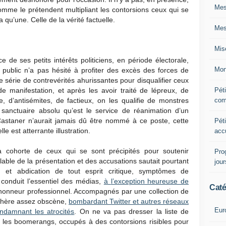
Mes
omme le prétendent multipliant les contorsions ceux qui se
qu’une. Celle de la vérité factuelle.
Mes
Mis
e de ses petits intérêts politiciens, en période électorale,
Mon
re public n’a pas hésité à profiter des excès des forces de
e série de contrevérités ahurissantes pour disqualifier ceux
Péti
l de manifestation, et après les avoir traité de lépreux, de
com
se, d’antisémites, de factieux, on les qualifie de monstres
 sanctuaire absolu qu’est le service de réanimation d’un
Castaner n’aurait jamais dû être nommé à ce poste, cette
Péti
le est atterrante illustration.
acc
 cohorte de ceux qui se sont précipités pour soutenir
Pro
lable de la présentation et des accusations sautait pourtant
jou
n et abdication de tout esprit critique, symptômes de
 conduit l’essentiel des médias,
à
l’exception heureuse de
Caté
shonneur professionnel. Accompagnés par une collection de
chère assez obscène,
bombardant Twitter et autres réseaux
Eur
damnant les atrocités
. On ne va pas dresser la liste de
t les boomerangs, occupés à des contorsions risibles pour