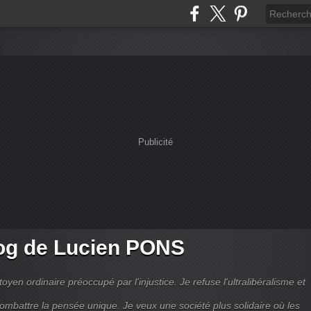
Publicité
og de Lucien PONS
toyen ordinaire préoccupé par l’injustice. Je refuse l'ultralibéralisme et
combattre la pensée unique. Je veux une société plus solidaire où les