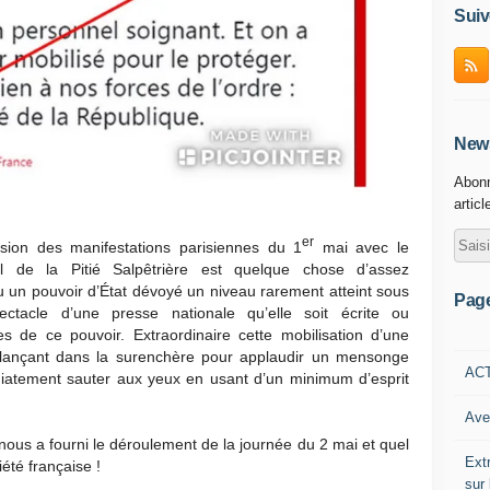
Suiv
News
Abonn
articl
er
asion des manifestations parisiennes du 1
mai avec le
al de la Pitié Salpêtrière est quelque chose d’assez
vu un pouvoir d’État dévoyé un niveau rarement atteint sous
Pag
ectacle d’une presse nationale qu’elle soit écrite ou
s de ce pouvoir. Extraordinaire cette mobilisation d’une
se lançant dans la surenchère pour applaudir un mensonge
AC
diatement sauter aux yeux en usant d’un minimum d’esprit
Ave
 nous a fourni le déroulement de la journée du 2 mai et quel
Ext
iété française !
sur