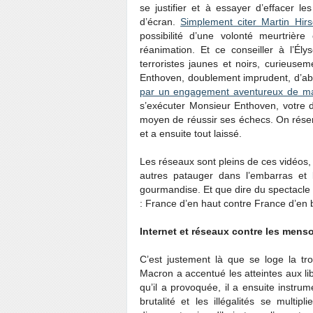
se justifier et à essayer d’effacer 
d’écran.
Simplement citer Martin Hir
possibilité d’une volonté meurtrièr
réanimation. Et ce conseiller à l’Él
terroristes jaunes et noirs, curieuse
Enthoven, doublement imprudent, d’ab
par un engagement aventureux de m
s’exécuter Monsieur Enthoven, votre d
moyen de réussir ses échecs. On rés
et a ensuite tout laissé.
Les réseaux sont pleins de ces vidéos, 
autres patauger dans l’embarras et l
gourmandise. Et que dire du spectacle
: France d’en haut contre France d’en 
Internet et réseaux contre les mens
C’est justement là que se loge la t
Macron a accentué les atteintes aux li
qu’il a provoquée, il a ensuite instrum
brutalité et les illégalités se multi