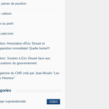
 prises de position
 valeurs
e au point
 parcours
tion: Arrestation d'Eric Drouet et
parution immédiate! Quelle honte!!!
tion: Soutien à Eric Drouet face aux
usations du gouvernement
gamme du CNR créé par Jean-Moulin "Les
rs Heureux"
gories
ope supranationale
4584