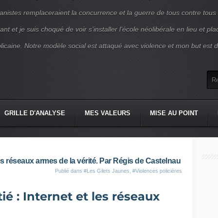
nistes remplaceraient la concurrence et la guerre de tous contre tous
nt et je suis choqué de voir s’installer l’école néolibérale en lieu et pl
blicaine. Notre modèle social est attaqué avec violence et mon but est d
GRILLE D'ANALYSE
MES VALEURS
MISE AU POINT
t les réseaux armes de la vérité. Par Régis de Castelnau
Publié dans
#Les Gilets Jaunes
,
#Violences policières
ié : Internet et les réseaux