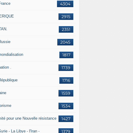
France
4304
ERIQUE
2915
TAN.
2351
Russie
2045
mondialisation
1817
ation .
1739
République
1716
aine
1559
rorisme
1534
ité pour une Nouvelle résistance
1427
yrie - La Libye - l'Iran -
1379