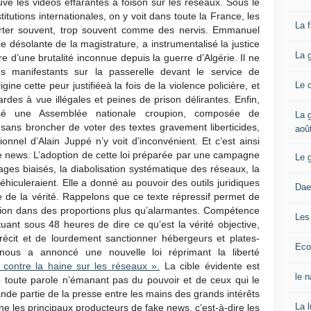
uve les vidéos effarantes à foison sur les réseaux. Sous le
titutions internationales, on y voit dans toute la France, les
La 
rter souvent, trop souvent comme des nervis. Emmanuel
 désolante de la magistrature, a instrumentalisé la justice
La 
re d’une brutalité inconnue depuis la guerre d’Algérie. Il ne
s manifestants sur la passerelle devant le service de
Le 
ine cette peur justifiéeà la fois de la violence policière, et
 gardes à vue illégales et peines de prison délirantes. Enfin,
sé une Assemblée nationale croupion, composée de
La g
 sans broncher de voter des textes gravement liberticides,
aoû
tionnel d’Alain Juppé n’y voit d’inconvénient. Et c’est ainsi
 news. L’adoption de cette loi préparée par une campagne
Le 
s biaisés, la diabolisation systématique des réseaux, la
hiculeraient. Elle a donné au pouvoir des outils juridiques
Dae
de la vérité. Rappelons que ce texte répressif permet de
ssion dans des proportions plus qu’alarmantes. Compétence
Les
uant sous 48 heures de dire ce qu’est la vérité objective,
e récit et de lourdement sanctionner hébergeurs et plates-
Eco
nous a annoncé une nouvelle loi réprimant la liberté
r contre la haine sur les réseaux ».
La cible évidente est
le 
taire toute parole n’émanant pas du pouvoir et de ceux qui le
ande partie de la presse entre les mains des grands intérêts
La 
ne les principaux producteurs de fake news, c’est-à-dire les