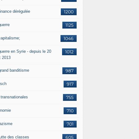
finance dérégulée
1200
guerre
1125
capitalisme;
1046
uerre en Syrie - depuis le 20
1012
t 2013
grand banditisme
987
sch
917
 transnationales
755
nomie
710
nazisme
701
lutte des classes
605