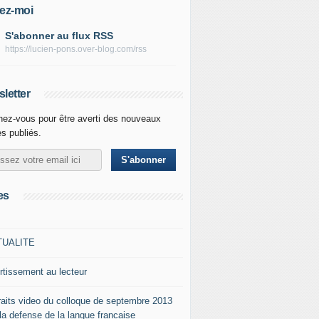
ez-moi
S'abonner au flux RSS
https://lucien-pons.over-blog.com/rss
letter
ez-vous pour être averti des nouveaux
es publiés.
es
TUALITE
rtissement au lecteur
raits video du colloque de septembre 2013
 la defense de la langue francaise