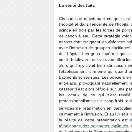
La vérité des faits
Chacun sait maintenant ce qui s’est
l’hôpital et dans l’enceinte de l’hôpital
scindé en trois par les forces de polic
de canon à eau. Cette stratégie volo
nasses dont craignant les violences poli
avec l’intrusion de groupes pacifique
de l’hôpital. Les gens espérant que le
sur le boulevard, ont vu avec effroi le
alors qu’il n’y avait bien sûr aucun i
l’établissement lui-même qui quand o
bâtiments et ses rues. Les policiers en
entrelacs, provoquant naturellement 
casseur s’est alors réfugié sur une pas
les locaux de ce qui s’est révélé 
professionnalisme et le sang-froid, qu
services de réanimation en particulier
calmement à l’intrusion. Et au fur et 
la réalité de cette présentation est
d
témoignage des soignants impliqués.
C
de l’intérieur de la République complèt