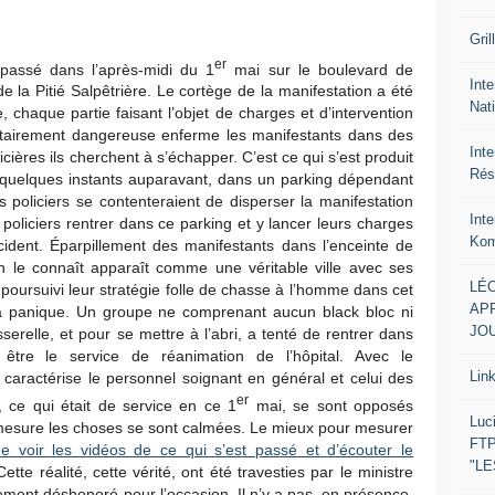
Gril
er
 passé dans l’après-midi du 1
mai sur le boulevard de
Inte
 de la Pitié Salpêtrière. Le cortège de la manifestation a été
Nat
e, chaque partie faisant l’objet de charges et d’intervention
ntairement dangereuse enferme les manifestants dans des
Int
cières ils cherchent à s’échapper. C’est ce qui s’est produit
Rés
s quelques instants auparavant, dans un parking dépendant
s policiers se contenteraient de disperser la manifestation
Int
s policiers rentrer dans ce parking et y lancer leurs charges
Kom
ncident. Éparpillement des manifestants dans l’enceinte de
n le connaît apparaît comme une véritable ville avec ses
LÉO
 poursuivi leur stratégie folle de chasse à l’homme dans cet
APR
la panique. Un groupe ne comprenant aucun black bloc ni
JOU
serelle, et pour se mettre à l’abri, a tenté de rentrer dans
être le service de réanimation de l’hôpital. Avec le
Lin
i caractérise le personnel soignant en général et celui des
er
, ce qui était de service en ce 1
mai, se sont opposés
Luc
à mesure les choses se sont calmées. Le mieux pour mesurer
FTP
e voir les vidéos de ce qui s’est passé et d’écouter le
"L
ette réalité, cette vérité, ont été travesties par le ministre
ement déshonoré pour l’occasion. Il n’y a pas, en présence,