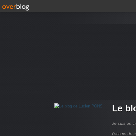
Le bl
Je suis un ci
j'essaie de 