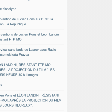
le d'analyse
rvention de Lucien Pons sur l'Etat, la
ion, La République
erventions de Lucien Pons et Léon Landini,
istant FTP MOI
erview sans fards de Lavrov avec Radio
somolskaïa Pravda
N LANDINI, RÉSISTANT FTP-MOI
ÈS LA PROJECTION DU FILM "LES
RS HEUREUX à Limoges.
ks
ien Pons et LÉON LANDINI, RÉSISTANT
-MOI, APRÈS LA PROJECTION DU FILM
ES JOURS HEUREUX".