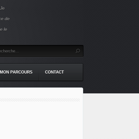
 Je
ace de
e le
MON PARCOURS
CONTACT