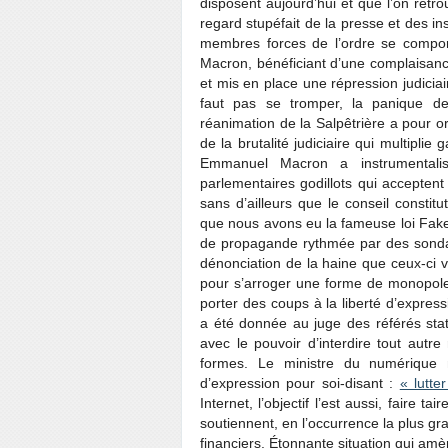
disposent aujourd’hui et que l’on retro
regard stupéfait de la presse et des ins
membres forces de l’ordre se compo
Macron, bénéficiant d’une complaisance
et mis en place une répression judiciai
faut pas se tromper, la panique de
réanimation de la Salpêtrière a pour orig
de la brutalité judiciaire qui multiplie
Emmanuel Macron a instrumentali
parlementaires godillots qui acceptent
sans d’ailleurs que le conseil constitu
que nous avons eu la fameuse loi Fake
de propagande rythmée par des sondage
dénonciation de la haine que ceux-ci vé
pour s’arroger une forme de monopole 
porter des coups à la liberté d’expre
a été donnée au juge des référés stat
avec le pouvoir d’interdire tout autr
formes. Le ministre du numérique 
d’expression pour soi-disant :
« lutte
Internet, l’objectif l’est aussi, faire 
soutiennent, en l’occurrence la plus gr
financiers. Étonnante situation qui amè