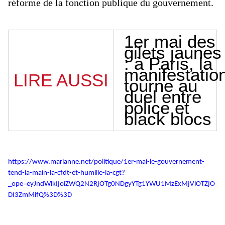
réforme de la fonction publique du gouvernement.
1er mai des
gilets jaunes
: à Paris, la
manifestatio
LIRE AUSSI
tourne au
duel entre
police et
black blocs
https://www.marianne.net/politique/1er-mai-le-gouvernement-
tend-la-main-la-cfdt-et-humilie-la-cgt?
_ope=eyJndWlkIjoiZWQ2N2RjOTg0NDgyYTg1YWU1MzExMjVlOTZjO
DI3ZmMifQ%3D%3D