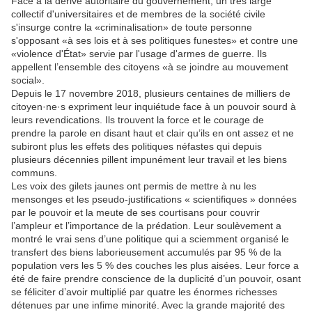
Face à la dérive autoritaire du gouvernement, un très large
collectif d'universitaires et de membres de la société civile
s'insurge contre la «criminalisation» de toute personne
s'opposant «à ses lois et à ses politiques funestes» et contre une
«violence d'État» servie par l'usage d'armes de guerre. Ils
appellent l’ensemble des citoyens «à se joindre au mouvement
social».
Depuis le 17 novembre 2018, plusieurs centaines de milliers de
citoyen·ne·s expriment leur
inquiétude
face à un pouvoir sourd à
leurs revendications. Ils trouvent la force et le courage
de
prendre la parole en disant haut et clair qu’ils en ont assez et ne
subiront plus les effets
des politiques néfastes qui depuis
plusieurs décennies pillent impunément leur travail et les
biens
communs.
Les voix des gilets jaunes ont permis de mettre à nu les
mensonges et les pseudo-
justifications « scientifiques » données
par le pouvoir et la meute de ses courtisans pour
couvrir
l’ampleur et l’importance de la prédation. Leur soulèvement a
montré le vrai sens
d’une politique qui a sciemment organisé le
transfert des biens laborieusement accumulés
par 95 % de la
population vers les 5 % des couches les plus aisées. Leur force a
été de faire
prendre conscience de la duplicité d’un pouvoir, osant
se féliciter d’avoir multiplié par quatre
les énormes richesses
détenues par une infime minorité.
Avec la grande majorité des