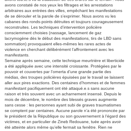
avons constaté de nos yeux les filtrages et les arrestations
arbitraires aux
entrées des villes, empêchant les manifestations
de se dérouler et la parole de s’exprimer.
Nous avons vu les
cabanes des ronds-points détruites et toujours courageusement
reconstruites. Les techniques d’intervention policière
consciemment choisies (nassage,
lancement de gaz
lacrymogène dès le début des manifestations, tirs de LBD sans
sommation) provoquaient elles-mêmes les rares actes de
violence en cherchant
délibérément l’affrontement avec les
manifestants.
Semaine après semaine, cette technique meurtrière et liberticide
a été appliquée avec une
intensité croissante. Protégées par le
pouvoir et couvertes par l’omerta d’une grande partie
des
médias, des troupes
policières é
puisées par le travail se laissent
aller aux pires
exactions. Des centaines d’hommes et de femmes
manifestant pacifiquement ont été
attaqué.e.s sans aucune
raison et très souvent avec un acharnement insensé. Depuis le
mois de décembre, le nombre des blessés graves augmente
sans cesse : les personnes
ayant subi de graves traumatismes
se comptent par centaines. Aucune parole n’a été
prononcée par
le président de la République ou son gouvernement à l‘égard des
victimes, et
en particulier de Zineb Redouane, tuée après avoir
été atteinte alors même qu’elle fermait sa
fenêtre. Rien ne