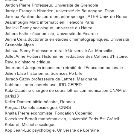
Jardon Pierre Professeur, Université de Grenoble
Jarrige François Historien, université de Bourgogne, Dijon
Jarroux Pauline docteure en anthropologie, ATER Univ. de Rouen
Jeanmougin Marc informaticien, Télécom Paris
Jedlicki Fanny sociologue, université du Havre
Jeffers Esther économiste, Université de Picardie
Jerjini Célia doctorante en études cinématographiques, Université
Grenoble Alpes
Johsua Samy Professeur retraité Université Aix-Marseille
Jollet Anne Poitiers Historienne, rédactrice des Cahiers d’histoire.
Revue d’histoire critique
Jourdanet Jacques inspecteur retraité de l’Éducation nationale
Julien Elise historienne, Sciences Po Lille
Jurado Cathy professeure de Lettres, Marignane
Kabbanji Lama chercheuse, IRD-CEPED
Katz Claudine chargée de cours lettres communication CNAM et
paris13
Keller Damien bibliothécaire, Rennes
Kergoat Danièle sociologue, CNRS
Khalfa Pierre économiste, Fondation Copernic
Kloeckner Benoît mathématicien, Université Paris-Est Créteil
Kokoreff Michel sociologue.
Kop Jean-Luc psychologie, Université de Lorraine