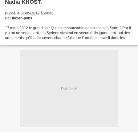
Nadia KHOST.
Publié le 31/05/2012 à 20:48
Par
lucien-pons
17 mars 2012 le grand soir Qui est responsable des crimes en Syrie ? Par Il
y a un an seulement, les Syriens vivaient en sécurité. Ils ignoraient tout des
armements qu’ils découvrent chaque fois que l’armée les saisit dans les
cachettes des milices ou...
Publicité