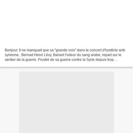
Bonjour. Il ne manquait que sa "grande voix" dans le concert d'hystérie anti-
syrienne.. Bernad Henri Lévy, flairant l'odeur du sang arabe, repart sur le
sentier de la guerre. Frustré de sa guerre contre la Syrie depuis trop
longtemps, l'inititiateur de...