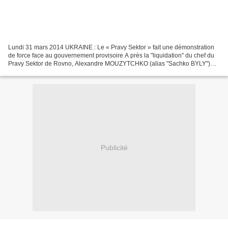
Lundi 31 mars 2014 UKRAINE : Le « Pravy Sektor » fait une démonstration
de force face au gouvernement provisoire A près la "liquidation" du chef du
Pravy Sektor de Rovno, Alexandre MOUZYTCHKO (alias "Sachko BYLY")
dans la nuit de lundi à mardi, une épreuve...
Publicité