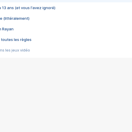
 a 13 ans (et vous l'avez ignoré)
e (littéralement)
im Rayan
 toutes les règles
s les jeux vidéo
us choquant de Rockstar ? - Le scandale BULLY
e plus moche de Steam
du RÊVE tourne au CAUCHEMAR
pendant 8 heures
it… à tort
umiliés par un jeu vidéo
ire - Final Fantasy 8