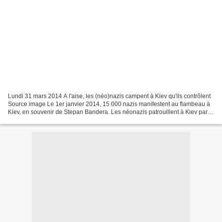
Lundi 31 mars 2014 A l'aise, les (néo)nazis campent à Kiev qu'ils contrôlent
Source image Le 1er janvier 2014, 15 000 nazis manifestent au flambeau à
Kiev, en souvenir de Stepan Bandera. Les néonazis patrouillent à Kiev par
Unai Aranzadi , un journaliste...