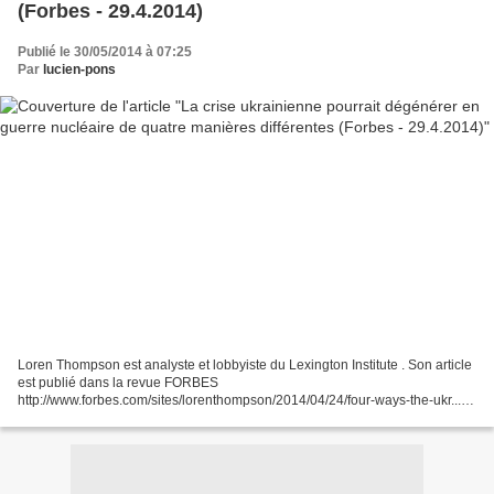
(Forbes - 29.4.2014)
Publié le 30/05/2014 à 07:25
Par
lucien-pons
Loren Thompson est analyste et lobbyiste du Lexington Institute . Son article
est publié dans la revue FORBES
http://www.forbes.com/sites/lorenthompson/2014/04/24/four-ways-the-ukr...
traduit par Dominique Muselet , voir: http://www.legrandsoir.info/la-crise-
ukrainienne-pourrait-degenerer-en-guerre-nucleaire-de-quatre-manieres-
differentes-forbes.html...