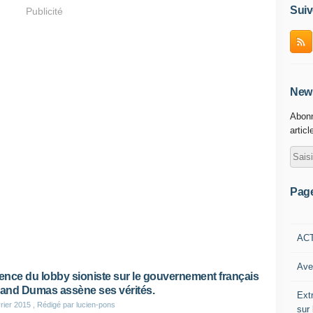
Suiv
Publicité
News
Abonn
articl
Pag
AC
Ave
uence du lobby sioniste sur le gouvernement français
land Dumas assène ses vérités.
Ext
rier 2015
, Rédigé par lucien-pons
sur