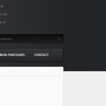
 Je
ace de
e le
MON PARCOURS
CONTACT