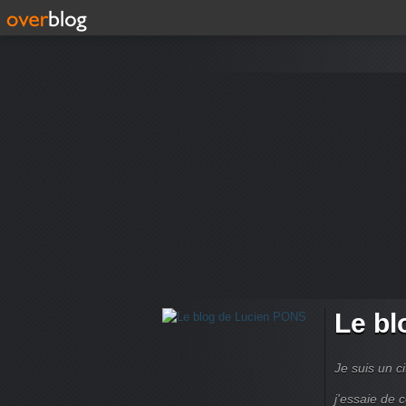
Le bl
Je suis un ci
j'essaie de 