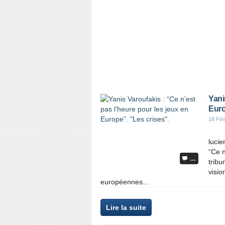
Yani
Euro
18 Fév
lucie
“Ce n
…
tribu
visio
européennes...
Lire la suite