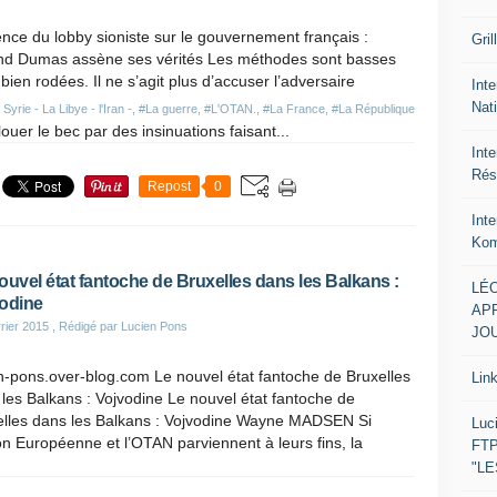
ence du lobby sioniste sur le gouvernement français :
Gril
nd Dumas assène ses vérités Les méthodes sont basses
bien rodées. Il ne s’agit plus d’accuser l’adversaire
Inte
Nat
Syrie - La Libye - l'Iran -
,
#La guerre
,
#L'OTAN.
,
#La France
,
#La République
louer le bec par des insinuations faisant...
Int
Rés
Repost
0
Int
Kom
ouvel état fantoche de Bruxelles dans les Balkans :
LÉO
odine
APR
rier 2015
, Rédigé par Lucien Pons
JOU
n-pons.over-blog.com Le nouvel état fantoche de Bruxelles
Lin
les Balkans : Vojvodine Le nouvel état fantoche de
elles dans les Balkans : Vojvodine Wayne MADSEN Si
Luc
on Européenne et l’OTAN parviennent à leurs fins, la
FTP
"L