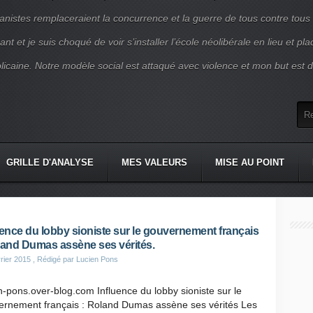
nistes remplaceraient la concurrence et la guerre de tous contre tous
nt et je suis choqué de voir s’installer l’école néolibérale en lieu et pl
blicaine. Notre modèle social est attaqué avec violence et mon but est d
GRILLE D'ANALYSE
MES VALEURS
MISE AU POINT
uence du lobby sioniste sur le gouvernement français
land Dumas assène ses vérités.
rier 2015
, Rédigé par Lucien Pons
n-pons.over-blog.com Influence du lobby sioniste sur le
ernement français : Roland Dumas assène ses vérités Les