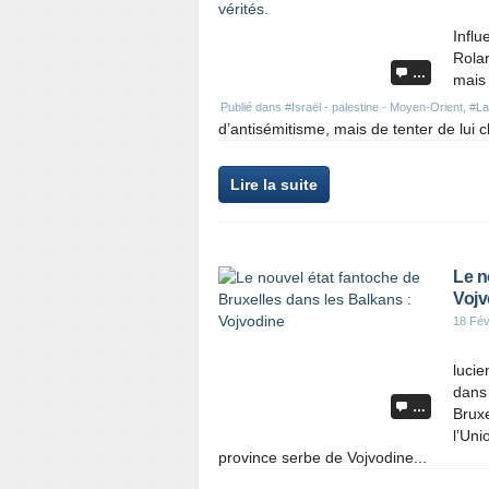
Influ
Rola
…
mais 
Publié dans
#Israël - palestine - Moyen-Orient
,
#La 
d’antisémitisme, mais de tenter de lui c
Lire la suite
Le n
Vojv
18 Fév
lucie
dans 
…
Brux
l’Uni
province serbe de Vojvodine...