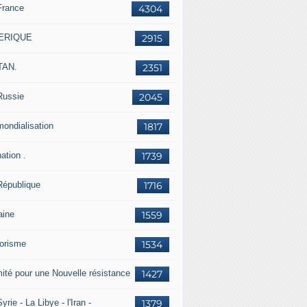
France
4304
ERIQUE
2915
TAN.
2351
Russie
2045
mondialisation
1817
ation .
1739
République
1716
aine
1559
rorisme
1534
ité pour une Nouvelle résistance
1427
yrie - La Libye - l'Iran -
1379