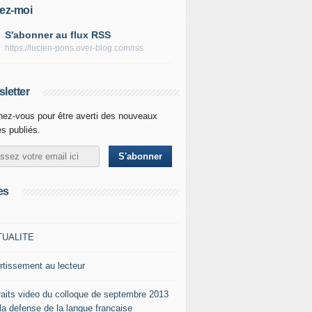
ez-moi
S'abonner au flux RSS
https://lucien-pons.over-blog.com/rss
letter
ez-vous pour être averti des nouveaux
es publiés.
es
TUALITE
rtissement au lecteur
raits video du colloque de septembre 2013
 la defense de la langue francaise