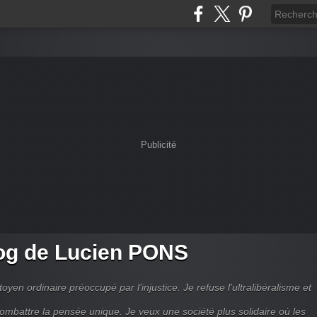
Publicité
og de Lucien PONS
toyen ordinaire préoccupé par l’injustice. Je refuse l'ultralibéralisme et
combattre la pensée unique. Je veux une société plus solidaire où les