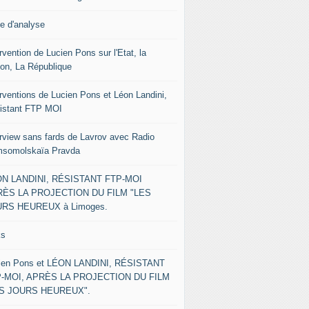
le d'analyse
rvention de Lucien Pons sur l'Etat, la
ion, La République
erventions de Lucien Pons et Léon Landini,
istant FTP MOI
erview sans fards de Lavrov avec Radio
somolskaïa Pravda
N LANDINI, RÉSISTANT FTP-MOI
ÈS LA PROJECTION DU FILM "LES
RS HEUREUX à Limoges.
ks
ien Pons et LÉON LANDINI, RÉSISTANT
-MOI, APRÈS LA PROJECTION DU FILM
ES JOURS HEUREUX".