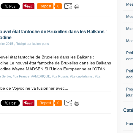
Mes
Repost
0
Mes
Mis
ouvel état fantoche de Bruxelles dans les Balkans :
odine
Mon
rier 2015
, Rédigé par lucien-pons
Péti
uvel état fantoche de Bruxelles dans les Balkans :
com
dine Le nouvel état fantoche de Bruxelles dans les Balkans
jvodine Wayne MADSEN Si l’Union Européenne et l’OTAN
Péti
a Serbie
,
#La France
,
#AMERIQUE
,
#La Russie
,
#Le capitalisme;
,
#La
acc
erbe de Vojvodine va fusionner avec...
Pro
jou
Repost
0
Caté
Eur