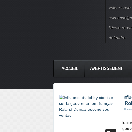
valeurs huma
suis enseigna
l’école répu
défendre
ACCUEIL
AVERTISSEMENT
Infl
: Ro
18 Fév
lucie
gouv