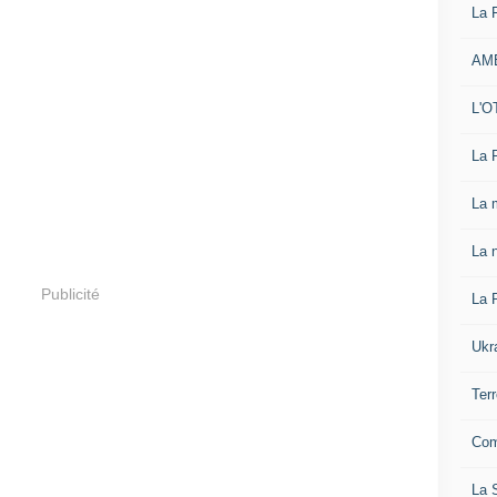
La 
AM
L'O
La 
La 
La n
Publicité
La 
Ukr
Ter
Com
La S