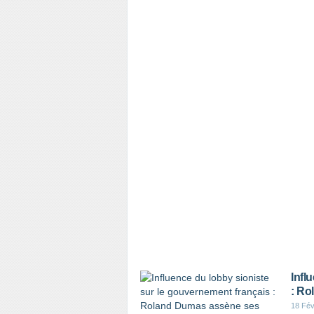
Infl
: Ro
18 Fév