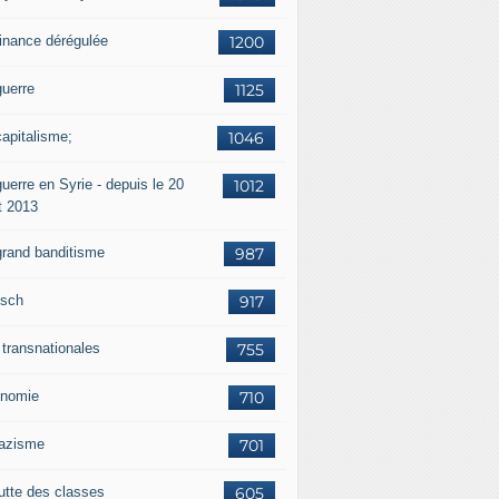
finance dérégulée
1200
guerre
1125
capitalisme;
1046
uerre en Syrie - depuis le 20
1012
t 2013
grand banditisme
987
sch
917
 transnationales
755
nomie
710
nazisme
701
lutte des classes
605