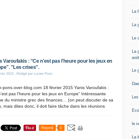
La 
La 
Le 
La g
aoû
s Varoufakis : “Ce n’est pas l’heure pour les jeux en
pe”. "Les crises".
Le 
rier 2015
, Rédigé par Lucien Pons
Dae
n-pons.over-blog.com 18 février 2015 Yanis Varoufakis :
’est pas l’heure pour les jeux en Europe” Intéressante
Les
ne du ministre grec des finances… (on peut discuter de sa
n, mais dites donc, il doit faire tâche dans les réunions
Eco
le 
Repost
0
La 