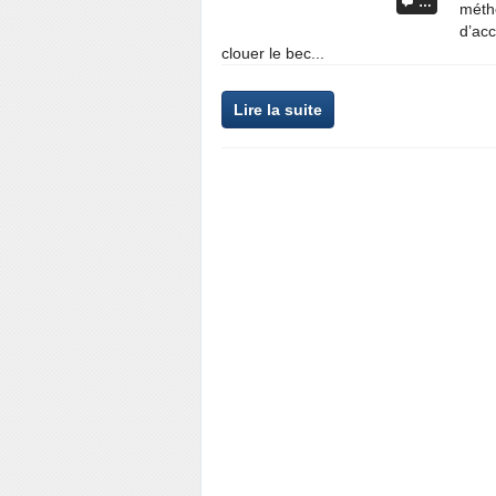
…
métho
d’acc
clouer le bec...
Lire la suite