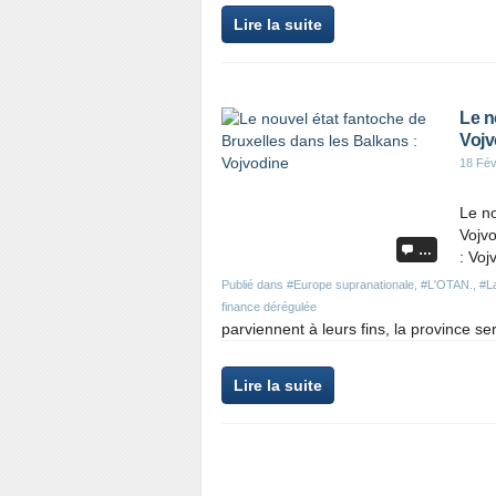
Lire la suite
Le n
Vojv
18 Fév
Le no
Vojvo
…
: Vo
Publié dans
#Europe supranationale
,
#L'OTAN.
,
#L
finance dérégulée
parviennent à leurs fins, la province s
Lire la suite