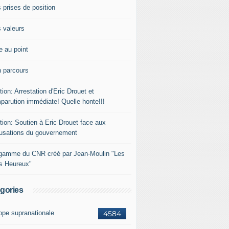
 prises de position
 valeurs
e au point
 parcours
tion: Arrestation d'Eric Drouet et
parution immédiate! Quelle honte!!!
tion: Soutien à Eric Drouet face aux
usations du gouvernement
gamme du CNR créé par Jean-Moulin "Les
rs Heureux"
gories
ope supranationale
4584