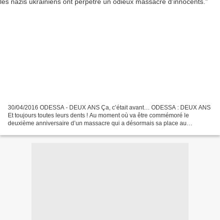
30/04/2016 ODESSA - DEUX ANS Ça, c’était avant… ODESSA : DEUX ANS
Et toujours toutes leurs dents ! Au moment où va être commémoré le
deuxième anniversaire d’un massacre qui a désormais sa place au
panthéon des plus célèbres, aux côtés de la prise de Jérusalem...