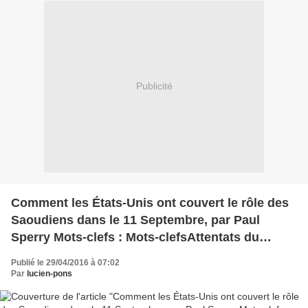
Publicité
Comment les États-Unis ont couvert le rôle des
Saoudiens dans le 11 Septembre, par Paul
Sperry Mots-clefs : Mots-clefsAttentats du
11/09/2001 Commentaire(s) 3 commentaires
Publié le 29/04/2016 à 07:02
Imprimer Share Le New York Post est un des
Par
lucien-pons
plus anciens (ou, selon les critères, le plus
ancien) journaux américains, encore publié de