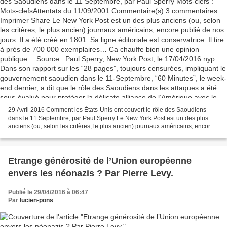
nos jours. Il a été créé en 1801. Sa ligne
éditoriale est conservatrice. Il tire à près de 700
000 exemplaires… Ca chauffe bien une opinion
publique… Source : Paul Sperry, New York Post,
le 17/04/2016 nyp Dans son rapport sur les “28
pages”, toujours censurées, impliquant le
gouvernement saoudien dans le 11-Septembre,
“60 Minutes”, le week-end dernier, a dit que le
29 Avril 2016 Comment les États-Unis ont couvert le rôle des Saoudiens
rôle des Saoudiens dans les attaques a été
dans le 11 Septembre, par Paul Sperry Le New York Post est un des plus
sous-évalué pour protéger la délicate alliance de
anciens (ou, selon les critères, le plus ancien) journaux américains, encore
publié de nos jours. Il a été créé...
l’Amérique avec le royaume riche en pétrole.
C’est vraiment un euphémisme. En réalité,
Etrange générosité de l’Union européenne
l’implication du royaume a été délibérément
envers les néonazis ? Par Pierre Levy.
dissimulée aux plus hauts niveaux de notre
gouvernement. Et cette dissimulation va bien
Publié le 29/04/2016 à 06:47
au-delà d’enfermer les 28 pages du rapport
Par
lucien-pons
saoudien dans une chambre forte du sous-sol
du Capitole américain. Les enquêtes ont été