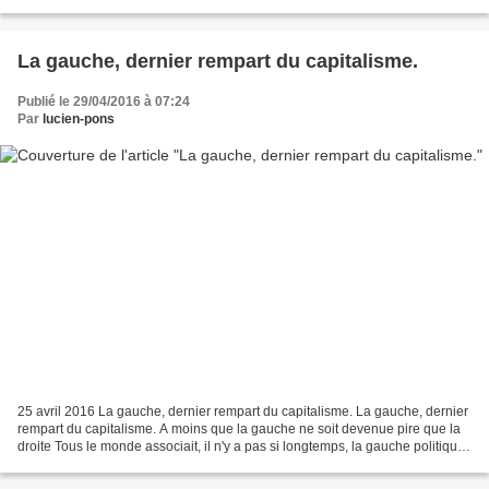
York Times, le 04/09/2003 Par ERIC LICHTBLAU...
La gauche, dernier rempart du capitalisme.
Publié le 29/04/2016 à 07:24
Par
lucien-pons
25 avril 2016 La gauche, dernier rempart du capitalisme. La gauche, dernier
rempart du capitalisme. A moins que la gauche ne soit devenue pire que la
droite Tous le monde associait, il n'y a pas si longtemps, la gauche politique,
à un ensemble de partis...