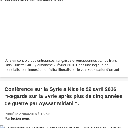
pages manquantes du rapport d’enquête du
Congrès sur le 11 Septembre – qui comprennent
le chapitre entier concernant “le soutien
étranger aux pirates de l’air du 11-Septembre” –
détaille “les preuves incontestables” réunies
par la CIA et le FBI de l’assistance des
Saoudiens pour au moins deux des pirates de
l’air saoudiens qui étaient installés à San Diego.
Certaines informations ont fuité des documents,
Vers un contrôle des entreprises françaises et européennes par les Etats-
y compris une frénésie d’appels téléphoniques
Unis. Juliette Guilluy·dimanche 7 février 2016 Dans une logique de
mondialisation imposée par l’ultra-libéralisme, je vais vous parler d’un autre
avant le 11 Septembre entre un des soutiens
outil fort sympathique mis en place...
saoudiens des pirates de l’air à San Diego et
l’ambassade d’Arabie saoudite, et le transfert
Conférence sur la Syrie à Nice le 29 avril 2016.
ensuite de quelque 130 000 dollars d’un compte
"Regards sur la Syrie après plus de cinq années
du prince Bandar, ambassadeur saoudien, à un
de guerre par Ayssar Midani ".
autre soutien saoudien des pirates de l’air à San
Diego. Prince Bandar Photo: Reuters Prince
Publié le 27/04/2016 à 18:50
Par
lucien-pons
Bandar Un enquêteur qui travaillait avec la Joint