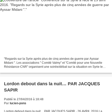
Terrorism Task Forces de Washington s’est
plaint qu’au lieu d’enquêter sur Bandar, le
gouvernement américain l’a protégé –
littéralement. Il dit que le département d’État a
assigné un détachement de sécurité pour
protéger Bandar pas seulement à l’ambassade,
mais aussi à sa résidence à McLean, en Virginie.
La source a ajouté que l’équipe opérationnelle
voulait incarcérer un certain nombre d’employés
de l’Ambassade, “mais l’ambassade s’est
"Regards sur la Syrie après plus de cinq années de guerre par Ayssar
plainte auprès du Procureur” et leurs visas
Midani ". Les associations " Comité Valmy" et "Comité pour une Nouvelle
Résistance-CNR" organisent une soirée/débat sur la situation en Syrie le
diplomatiques ont été révoqués à titre de
vendredi 29 avril de 18h à 21h à la Maison...
compromis. L’ancien agent du FBI John
Guandolo, qui a travaillé sur les affaires liées au
Lordon debout dans la nuit… PAR JACQUES
11 Septembre et à al-Qaïda pour le bureau de
SAPIR
Washington, affirme que Bandar aurait dû être
Publié le 27/04/2016 à 18:48
un suspect clé dans l’enquête sur le 11-
Par
lucien-pons
Septembre. “L’ambassadeur saoudien a financé
Lordon debout dans la nuit… PAR JACQUES SAPIR · 26 AVRIL 2016 La