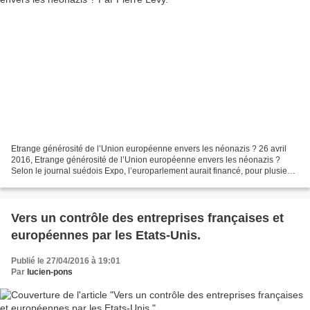
étouffées. Les complices ont été laissés
tranquilles. Les agents responsables de
l’enquête que j’ai interviewés à la Joint
Terrorism Task Forces [l’unité de lutte contre le
terrorisme du FBI, NdT] à Washington et à San
Diego, la base avancée de certains pirates de
l’air saoudiens, mais aussi les détectives du
Département de police du comté de Fairfax
Etrange générosité de l’Union européenne envers les néonazis ? 26 avril
(Virginie) qui ont enquêté sur plusieurs pistes
2016, Etrange générosité de l’Union européenne envers les néonazis ?
concernant le 11 Septembre, disent que
Selon le journal suédois Expo, l’europarlement aurait financé, pour plusieurs
centaines de milliers d’euros, une...
pratiquement toutes les routes mènent à
l’ambassade d’Arabie saoudite à Washington, et
Vers un contrôle des entreprises françaises et
au consulat saoudien à Los Angeles. Et
européennes par les Etats-Unis.
pourtant, encore et toujours, il leur a été
demandé de ne pas remonter ces pistes.
Publié le 27/04/2016 à 19:01
Par
lucien-pons
L’excuse en général était “l’immunité
diplomatique”. Ces sources disent que les