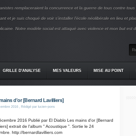
nistes remplaceraient la concurrence et la guerre de tous contre tous
nt et je suis choqué de voir s’installer l’école néolibérale en lieu et pl
blicaine. Notre modèle social est attaqué avec violence et mon but est d
GRILLE D'ANALYSE
MES VALEURS
MISE AU POINT
mains d'or [Bernard Lavilliers]
cembre 2016
, Rédigé par lucien-pons
écembre 2016 Publié par El Diablo Les mains d'or [Bernard
liers] extrait de l'album " Acoustique ". Sortie le 24
bre. http://bernardlavilliers.com