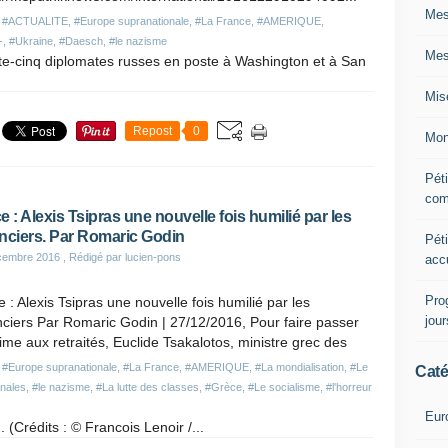
Mes
,
#ACTUALITE
,
#Europe supranationale
,
#La France
,
#AMERIQUE
,
-
,
#Ukraine
,
#Daesch
,
#le nazisme
Mes
te-cinq diplomates russes en poste à Washington et à San
Mis
Repost
0
Mon
Péti
com
e : Alexis Tsipras une nouvelle fois humilié par les
nciers. Par Romaric Godin
Péti
cembre 2016
, Rédigé par lucien-pons
acc
Pro
 : Alexis Tsipras une nouvelle fois humilié par les
jou
ciers Par Romaric Godin | 27/12/2016, Pour faire passer
ime aux retraités, Euclide Tsakalotos, ministre grec des
,
#Europe supranationale
,
#La France
,
#AMERIQUE
,
#La mondialisation
,
#Le
Caté
onales
,
#le nazisme
,
#La lutte des classes
,
#Grèce
,
#Le socialisme
,
#l'horreur
Eur
 (Crédits : © Francois Lenoir /...