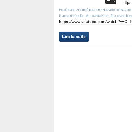
…
https
Publié dans
#Comité pour une Nouvelle résistance
finance dérégulée
,
#Le capitalisme;
,
#Le grand ban
https://www.youtube.com/watch?v=C_Fr
Lire la suite