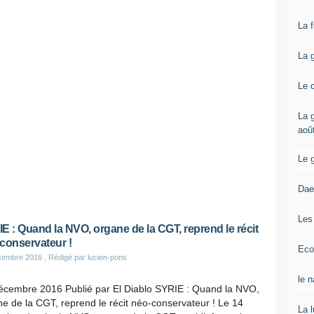
La 
La 
Le 
La g
aoû
Le 
Dae
Les
E : Quand la NVO, organe de la CGT, reprend le récit
conservateur !
Eco
cembre 2016
, Rédigé par lucien-pons
le 
écembre 2016 Publié par El Diablo SYRIE : Quand la NVO,
e de la CGT, reprend le récit néo-conservateur ! Le 14
La 