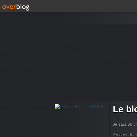
Le bl
Je suis un ci
j'essaie de 