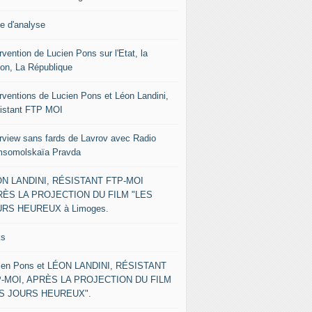
le d'analyse
rvention de Lucien Pons sur l'Etat, la
ion, La République
erventions de Lucien Pons et Léon Landini,
istant FTP MOI
erview sans fards de Lavrov avec Radio
somolskaïa Pravda
N LANDINI, RÉSISTANT FTP-MOI
ÈS LA PROJECTION DU FILM "LES
RS HEUREUX à Limoges.
ks
ien Pons et LÉON LANDINI, RÉSISTANT
-MOI, APRÈS LA PROJECTION DU FILM
ES JOURS HEUREUX".