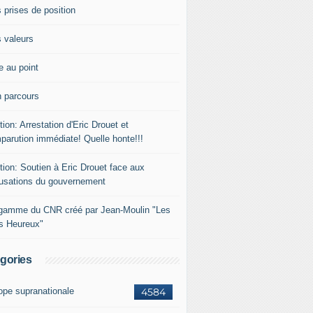
 prises de position
 valeurs
e au point
 parcours
tion: Arrestation d'Eric Drouet et
parution immédiate! Quelle honte!!!
tion: Soutien à Eric Drouet face aux
usations du gouvernement
gamme du CNR créé par Jean-Moulin "Les
rs Heureux"
gories
ope supranationale
4584