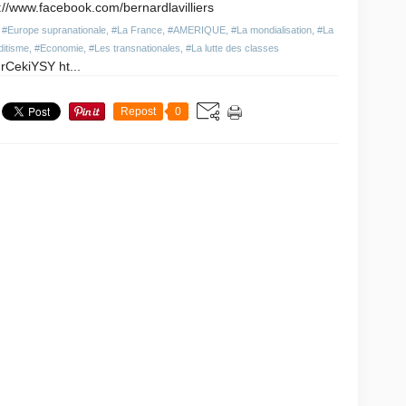
://www.facebook.com/bernardlavilliers
,
#Europe supranationale
,
#La France
,
#AMERIQUE
,
#La mondialisation
,
#La
ditisme
,
#Economie
,
#Les transnationales
,
#La lutte des classes
CekiYSY ht...
Repost
0