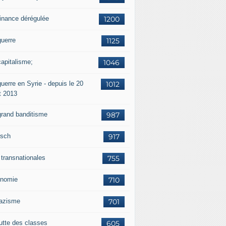
finance dérégulée
1200
guerre
1125
capitalisme;
1046
uerre en Syrie - depuis le 20
1012
t 2013
grand banditisme
987
sch
917
 transnationales
755
nomie
710
nazisme
701
lutte des classes
605