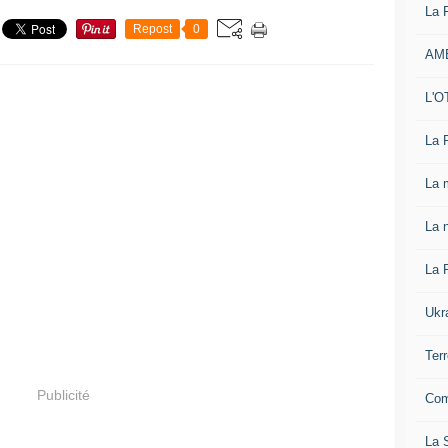
La 
Repost
0
AM
L'O
La 
La 
La n
La 
Ukr
Ter
Publicité
Com
La S