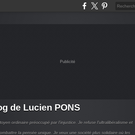
Publicité
og de Lucien PONS
toyen ordinaire préoccupé par l’injustice. Je refuse l'ultralibéralisme et
combattre la pensée unique. Je veux une société plus solidaire où les