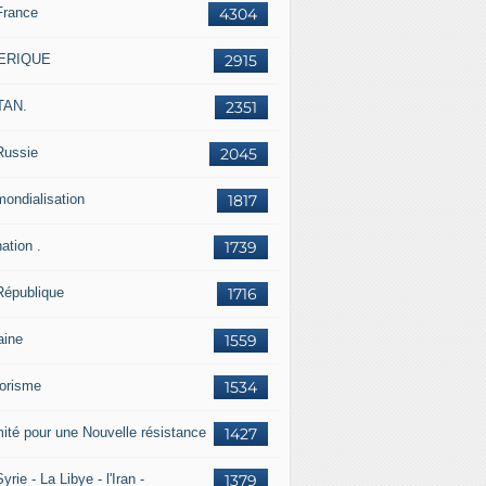
France
4304
ERIQUE
2915
TAN.
2351
Russie
2045
mondialisation
1817
ation .
1739
République
1716
aine
1559
rorisme
1534
ité pour une Nouvelle résistance
1427
yrie - La Libye - l'Iran -
1379