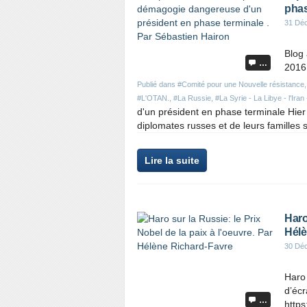
phas
31 Dé
Blog 
…
2016
Publié dans
#Comité pour une Nouvelle résistance
#L'OTAN.
,
#La Russie
,
#La Syrie - La Libye - l'Iran 
d'un président en phase terminale Hier
diplomates russes et de leurs familles 
Lire la suite
Haro
Hélè
30 Dé
Haro 
d’écr
…
https