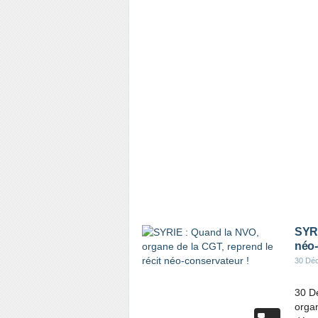
SYRI
néo-
30 Dé
30 D
organ
…