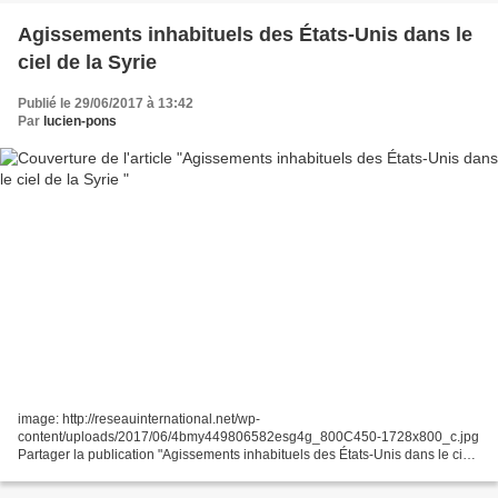
Agissements inhabituels des États-Unis dans le
ciel de la Syrie
Publié le 29/06/2017 à 13:42
Par
lucien-pons
image: http://reseauinternational.net/wp-
content/uploads/2017/06/4bmy449806582esg4g_800C450-1728x800_c.jpg
Partager la publication "Agissements inhabituels des États-Unis dans le ciel
de la Syrie Certaines sources syriennes ont fait part des agissements...