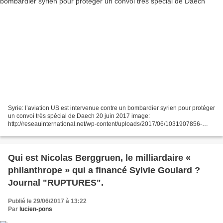
Syrie: l’aviation US est intervenue contre un bombardier syrien pour protéger
un convoi très spécial de Daech 20 juin 2017 image:
http://reseauinternational.net/wp-content/uploads/2017/06/1031907856-
1728x800_c.jpg Partager la publication "Syrie: l’aviation...
Qui est Nicolas Berggruen, le milliardaire «
philanthrope » qui a financé Sylvie Goulard ?
Journal "RUPTURES".
Publié le 29/06/2017 à 13:22
Par
lucien-pons