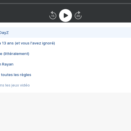
 DayZ
 a 13 ans (et vous l'avez ignoré)
e (littéralement)
im Rayan
 toutes les règles
s les jeux vidéo
us choquant de Rockstar ? - Le scandale BULLY
e plus moche de Steam
du RÊVE tourne au CAUCHEMAR
pendant 8 heures