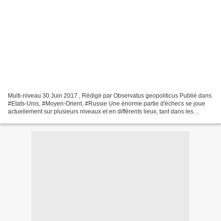
Multi-niveau 30 Juin 2017 , Rédigé par Observatus geopoliticus Publié dans
#Etats-Unis, #Moyen-Orient, #Russie Une énorme partie d'échecs se joue
actuellement sur plusieurs niveaux et en différents lieux, tant dans les
couloirs de la Maison blanche et...