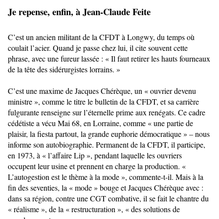
Je repense, enfin, à Jean-Claude Feite
C’est un ancien militant de la CFDT à Longwy, du temps où
coulait l’acier. Quand je passe chez lui, il cite souvent cette
phrase, avec une fureur lassée : « Il faut retirer les hauts fourneaux
de la tête des sidérurgistes lorrains. »
C’est une maxime de Jacques Chérèque, un « ouvrier devenu
ministre », comme le titre le bulletin de la CFDT, et sa carrière
fulgurante renseigne sur l’éternelle prime aux renégats. Ce cadre
cédétiste a vécu Mai 68, en Lorraine, comme « une partie de
plaisir, la fiesta partout, la grande euphorie démocratique » – nous
informe son autobiographie. Permanent de la CFDT, il participe,
en 1973, à « l’affaire Lip », pendant laquelle les ouvriers
occupent leur usine et prennent en charge la production. «
L’autogestion est le thème à la mode », commente-t-il. Mais à la
fin des seventies, la « mode » bouge et Jacques Chérèque avec :
dans sa région, contre une CGT combative, il se fait le chantre du
« réalisme », de la « restructuration », « des solutions de