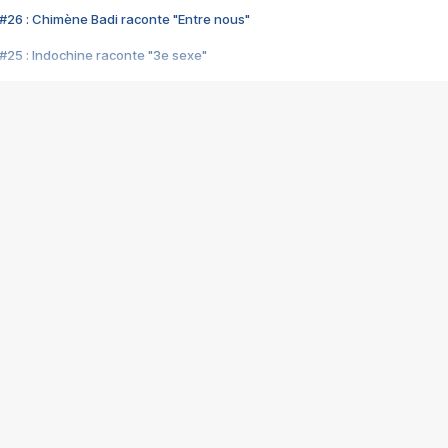
#26 : Chimène Badi raconte "Entre nous"
#25 : Indochine raconte "3e sexe"
#24 : Zaho raconte "C'est chelou"
#23 : Patrick Bruel raconte "Au café des délices"
#22 : Kyo raconte "Le chemin"
#21 : Nolwenn Leroy raconte "Cassé"
#20 : Patrick Hernandez raconte "Born to be alive"
#19 : Lorie raconte "Près de moi"
#18 : Michael Jones raconte "A nos actes manqués" (avec Jean-Jacque
#17 : Khaled raconte "Aïcha"
#16 : Corneille raconte "Parce qu'on vient de loin"
#15 : Indochine raconte "L'aventurier"