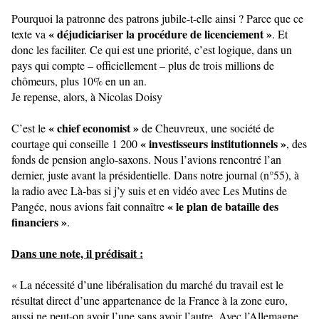
Pourquoi la patronne des patrons jubile-t-elle ainsi ? Parce que ce
« déjudiciariser la procédure de licenciement »
texte va
. Et
donc les faciliter. Ce qui est une priorité, c’est logique, dans un
pays qui compte – officiellement – plus de trois millions de
chômeurs, plus 10% en un an.
Je repense, alors, à Nicolas Doisy
« chief economist »
C’est le
de Cheuvreux, une société de
« investisseurs institutionnels »
courtage qui conseille 1 200
, des
fonds de pension anglo-saxons. Nous l’avions rencontré l’an
dernier, juste avant la présidentielle. Dans notre journal (n°55), à
la radio avec Là-bas si j’y suis et en vidéo avec Les Mutins de
« le plan de bataille des
Pangée, nous avions fait connaître
financiers »
.
Dans une note, il prédisait :
« La nécessité d’une libéralisation du marché du travail est le
résultat direct d’une appartenance de la France à la zone euro,
aussi ne peut-on avoir l’une sans avoir l’autre. Avec l’Allemagne