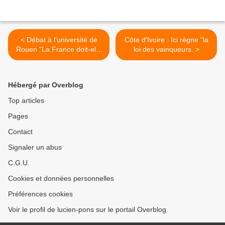
< Débat à l'université de
Côte d'Ivoire : Ici règne "la
Rouen "La France doit-elle
loi des vainqueurs. >
quitter l'Union européenne
?" Intervention de François
Asselineau Président de
Hébergé par Overblog
l'UPR.
Top articles
Pages
Contact
Signaler un abus
C.G.U.
Cookies et données personnelles
Préférences cookies
Voir le profil de lucien-pons sur le portail Overblog