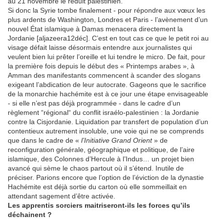
au 21 novembre le réduit palestinien.
Si donc la Syrie tombe finalement - pour répondre aux vœux les
plus ardents de Washington, Londres et Paris - l’avènement d’un
nouvel État islamique à Damas menacera directement la
Jordanie [aljazeera12déc]. C’est en tout cas ce que le petit roi au
visage défait laisse désormais entendre aux journalistes qui
veulent bien lui prêter l’oreille et lui tendre le micro. De fait, pour
la première fois depuis le début des « Printemps arabes », à
Amman des manifestants commencent à scander des slogans
exigeant l’abdication de leur autocrate. Gageons que le sacrifice
de la monarchie hachémite est à ce jour une étape envisageable
- si elle n’est pas déjà programmée - dans le cadre d’un
règlement “régional“ du conflit israélo-palestinien : la Jordanie
contre la Cisjordanie. Liquidation par transfert de population d’un
contentieux autrement insoluble, une voie qui ne se comprends
que dans le cadre de «
l’Initiative Grand Orient
» de
reconfiguration générale, géographique et politique, de l’aire
islamique, des Colonnes d’Hercule à l’Indus… un projet bien
avancé qui sème le chaos partout où il s’étend. Inutile de
préciser. Parions encore que l’option de l’éviction de la dynastie
Hachémite est déjà sortie du carton où elle sommeillait en
attendant sagement d’être activée.
Les apprentis sorciers maitriseront-ils les forces qu’ils
déchainent ?