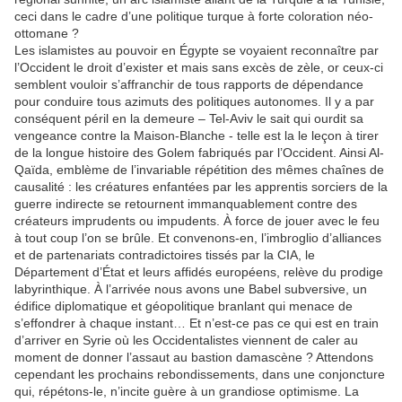
ceci dans le cadre d’une politique turque à forte coloration néo-
ottomane ?
Les islamistes au pouvoir en Égypte se voyaient reconnaître par
l’Occident le droit d’exister et mais sans excès de zèle, or ceux-ci
semblent vouloir s’affranchir de tous rapports de dépendance
pour conduire tous azimuts des politiques autonomes. Il y a par
conséquent péril en la demeure – Tel-Aviv le sait qui ourdit sa
vengeance contre la Maison-Blanche - telle est la le leçon à tirer
de la longue histoire des Golem fabriqués par l’Occident. Ainsi Al-
Qaïda, emblème de l’invariable répétition des mêmes chaînes de
causalité : les créatures enfantées par les apprentis sorciers de la
guerre indirecte se retournent immanquablement contre des
créateurs imprudents ou impudents. À force de jouer avec le feu
à tout coup l’on se brûle. Et convenons-en, l’imbroglio d’alliances
et de partenariats contradictoires tissés par la CIA, le
Département d’État et leurs affidés européens, relève du prodige
labyrinthique. À l’arrivée nous avons une Babel subversive, un
édifice diplomatique et géopolitique branlant qui menace de
s’effondrer à chaque instant… Et n’est-ce pas ce qui est en train
d’arriver en Syrie où les Occidentalistes viennent de caler au
moment de donner l’assaut au bastion damascène ? Attendons
cependant les prochains rebondissements, dans une conjoncture
qui, répétons-le, n’incite guère à un grandiose optimisme. La