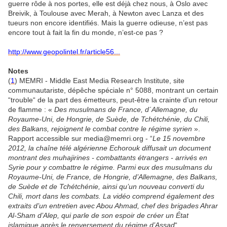
guerre rôde à nos portes, elle est déjà chez nous, à Oslo avec
Breivik, à Toulouse avec Merah, à Newton avec Lanza et des
tueurs non encore identifiés. Mais la guerre odieuse, n’est pas
encore tout à fait la fin du monde, n’est-ce pas ?
http://www.geopolintel.fr/article56...
Notes
(
1
) MEMRI - Middle East Media Research Institute, site
communautariste, dépêche spéciale n° 5088, montrant un certain
“trouble“ de la part des émetteurs, peut-être la crainte d’un retour
de flamme : «
Des musulmans de France, d´Allemagne, du
Royaume-Uni, de Hongrie, de Suède, de Tchétchénie, du Chili,
des Balkans, rejoignent le combat contre le régime syrien
».
Rapport accessible sur media@memri.org - “
Le 15 novembre
2012, la chaîne télé algérienne Echorouk diffusait un document
montrant des muhajirines - combattants étrangers - arrivés en
Syrie pour y combattre le régime. Parmi eux des musulmans du
Royaume-Uni, de France, de Hongrie, d’Allemagne, des Balkans,
de Suède et de Tchétchénie, ainsi qu’un nouveau converti du
Chili, mort dans les combats. La vidéo comprend également des
extraits d’un entretien avec Abou Ahmad, chef des brigades Ahrar
Al-Sham d’Alep, qui parle de son espoir de créer un État
islamique après le renversement du régime d’Assad
“.