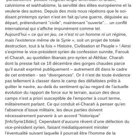
calvinisme et wahhabisme, la servilité des élites européenne et la
veulerie des autres. Depuis des mois nous répétons que le soi-
disant printemps syrien n’est en fait qu’une guerre, déguisée au
départ, prétendument “civile“, maintenant “ouverte“… un conflit
international qui s’affiche impunément comme tel.
Aujourd’hui «
ce qui en jeu, ce n’est ni un homme ni un régime,
mais l’existence même de la Syrie
», soit un projet de totale
destruction, tout à la fois « Histoire, Civilisation et Peuple » ! Ainsi
s’exprime le vice-président syrien de confession sunnite, Farouk
el-Charah, au quotidien libanais pro-syrien al-Akhbar. Charah
dont la presse fait ce 18 décembre des gorges chaudes parce
qu’il aurait exprimé publiquement – autrement dit dans le cadre
de cet entretien - ses “divergences“. Or il n’est de toute évidence
pas tellement à classer dans le camp des défaitistes prêts à
quitter le navire, au-delà du sentiment qu’au regard de l’actuelle
évolution du rapport de force sur le terrain, aucun des deux
camps n’est a priori susceptible de l’emporter à court terme,
militairement parlant. Ce qui conduit el-Charah à penser qu’en
l’absence d’issue militaire, les deux parties doivent
nécessairement parvenir à un accord “historique“
[InfoSyrie18déc]. Cependant d’aucuns rêvent d’une défection du
vice-président syrien, faisant médiatiquement miroiter
l’éventualité suivant laquelle il pourrait être l’homme de la