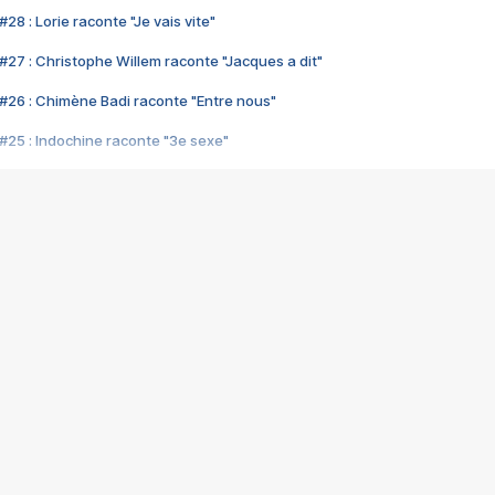
28 : Lorie raconte "Je vais vite"
#27 : Christophe Willem raconte "Jacques a dit"
#26 : Chimène Badi raconte "Entre nous"
#25 : Indochine raconte "3e sexe"
#24 : Zaho raconte "C'est chelou"
#23 : Patrick Bruel raconte "Au café des délices"
#22 : Kyo raconte "Le chemin"
#21 : Nolwenn Leroy raconte "Cassé"
#20 : Patrick Hernandez raconte "Born to be alive"
#19 : Lorie raconte "Près de moi"
#18 : Michael Jones raconte "A nos actes manqués" (avec Jean-Jacque
#17 : Khaled raconte "Aïcha"