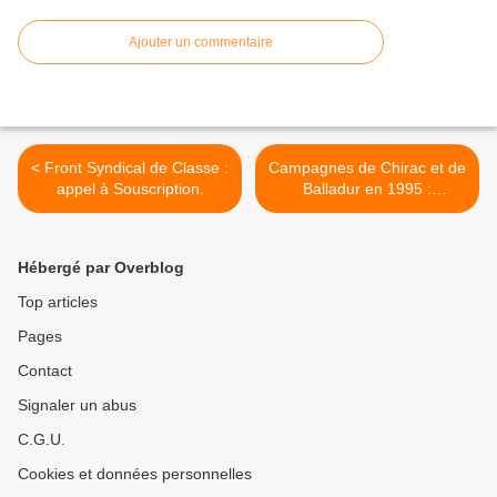
Ajouter un commentaire
< Front Syndical de Classe :
Campagnes de Chirac et de
appel à Souscription.
Balladur en 1995 :
souvenirs d’une arnaque.
Repris sur le blog d'Olivier
Berruyer. >
Hébergé par Overblog
Top articles
Pages
Contact
Signaler un abus
C.G.U.
Cookies et données personnelles