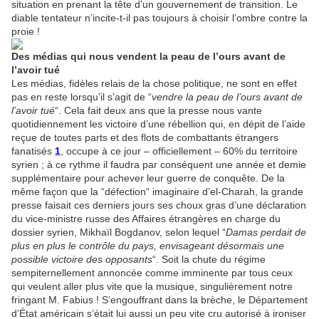
situation en prenant la tête d’un gouvernement de transition. Le
diable tentateur n’incite-t-il pas toujours à choisir l’ombre contre la
proie !
Des médias qui nous vendent la peau de l’ours avant de
l’avoir tué
Les médias, fidèles relais de la chose politique, ne sont en effet
pas en reste lorsqu’il s’agit de “
vendre la peau de l’ours avant de
l’avoir tué
“. Cela fait deux ans que la presse nous vante
quotidiennement les victoire d’une rébellion qui, en dépit de l’aide
reçue de toutes parts et des flots de combattants étrangers
fanatisés
1
, occupe à ce jour – officiellement – 60% du territoire
syrien ; à ce rythme il faudra par conséquent une année et demie
supplémentaire pour achever leur guerre de conquête. De la
même façon que la “défection“ imaginaire d’el-Charah, la grande
presse faisait ces derniers jours ses choux gras d’une déclaration
du vice-ministre russe des Affaires étrangères en charge du
dossier syrien, Mikhaïl Bogdanov, selon lequel “
Damas perdait de
plus en plus le contrôle du pays, envisageant désormais une
possible victoire des opposants
“. Soit la chute du régime
sempiternellement annoncée comme imminente par tous ceux
qui veulent aller plus vite que la musique, singulièrement notre
fringant M. Fabius ! S’engouffrant dans la brèche, le Département
d’État américain s’était lui aussi un peu vite cru autorisé à ironiser