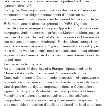
relégué au magasin des accessoires la prétendue Armée
syrienne libre, l’ASL…
En Égypte, Washington avait misé lors des présidentielles - et
maintenant pour diriger le mouvement d’opposition au
durcissement constitutionnel - sur le courant laïque conduite par
El Baradaï, ancien directeur général de l’AIEA, l’Agence
internationale à l’énergie atomique. Opposition qui a mené une
campagne virulente contre le président Mohamed Morsi jusqu’à
l’accuser d’antisémitisme (!) et d’être un « nouveau Pharaon » en
lieu et place du despote Moubarak. En clair, Morsi, lorsqu’il sert
les intérêts américains est un “type convenable“ - a good guy –
mais rien ne va plus lorsqu’il modifie la constitution pour affermir
le pouvoir des Frères et se donner les moyens élémentaires de
sa politique.
La charia ou le chaos ?
Au demeurant, ici dans la vieille Europe, l’épouvantail de la
Charia est du meilleur rendement. Or la nouvelle future
Constitution donne la Charia - code jurisprudentiel s’appuyant sur
la révélation coranique - comme «
source de toute législation
».
Une disposition qui figurait auparavant dans la Constitution en
vigueur du temps de Moubarak. Il est vrai qu’alors les Frères
Musulmans n’étaient pas au pouvoir et que les salafistes
n’apportaient pas leur soutien au gouvernement, ce qui les met
tous ensemble en position d’appliquer aujourd’hui la loi coranique