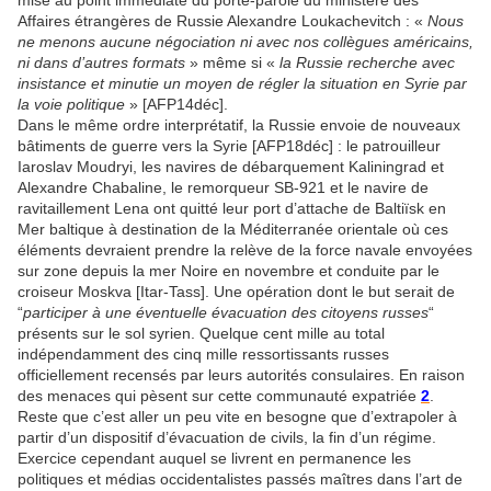
mise au point immédiate du porte-parole du ministère des
Affaires étrangères de Russie Alexandre Loukachevitch : «
Nous
ne menons aucune négociation ni avec nos collègues américains,
ni dans d’autres formats
» même si «
la Russie recherche avec
insistance et minutie un moyen de régler la situation en Syrie par
la voie politique
» [AFP14déc].
Dans le même ordre interprétatif, la Russie envoie de nouveaux
bâtiments de guerre vers la Syrie [AFP18déc] : le patrouilleur
Iaroslav Moudryi, les navires de débarquement Kaliningrad et
Alexandre Chabaline, le remorqueur SB-921 et le navire de
ravitaillement Lena ont quitté leur port d’attache de Baltiïsk en
Mer baltique à destination de la Méditerranée orientale où ces
éléments devraient prendre la relève de la force navale envoyées
sur zone depuis la mer Noire en novembre et conduite par le
croiseur Moskva [Itar-Tass]. Une opération dont le but serait de
“
participer à une éventuelle évacuation des citoyens russes
“
présents sur le sol syrien. Quelque cent mille au total
indépendamment des cinq mille ressortissants russes
officiellement recensés par leurs autorités consulaires. En raison
des menaces qui pèsent sur cette communauté expatriée
2
.
Reste que c’est aller un peu vite en besogne que d’extrapoler à
partir d’un dispositif d’évacuation de civils, la fin d’un régime.
Exercice cependant auquel se livrent en permanence les
politiques et médias occidentalistes passés maîtres dans l’art de