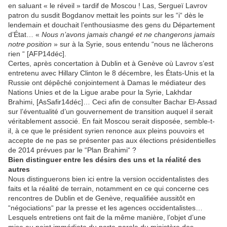
en saluant « le réveil » tardif de Moscou ! Las, Sergueï Lavrov
patron du susdit Bogdanov mettait les points sur les “i“ dès le
lendemain et douchait l’enthousiasme des gens du Département
d’État… «
Nous n’avons jamais changé et ne changerons jamais
notre position
» sur à la Syrie, sous entendu “nous ne lâcherons
rien “ [AFP14déc].
Certes, après concertation à Dublin et à Genève où Lavrov s’est
entretenu avec Hillary Clinton le 8 décembre, les États-Unis et la
Russie ont dépêché conjointement à Damas le médiateur des
Nations Unies et de la Ligue arabe pour la Syrie, Lakhdar
Brahimi, [AsSafir14déc]… Ceci afin de consulter Bachar El-Assad
sur l’éventualité d’un gouvernement de transition auquel il serait
véritablement associé. En fait Moscou serait disposée, semble-t-
il, à ce que le président syrien renonce aux pleins pouvoirs et
accepte de ne pas se présenter pas aux élections présidentielles
de 2014 prévues par le “Plan Brahimi“ ?
Bien distinguer entre les désirs des uns et la réalité des
autres
Nous distinguerons bien ici entre la version occidentalistes des
faits et la réalité de terrain, notamment en ce qui concerne ces
rencontres de Dublin et de Genève, requalifiée aussitôt en
“négociations“ par la presse et les agences occidentalistes…
Lesquels entretiens ont fait de la même manière, l’objet d’une