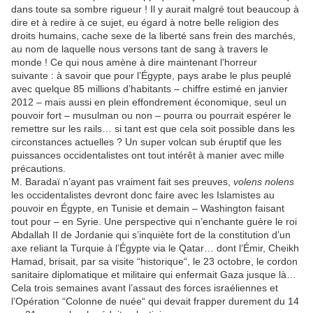
dans toute sa sombre rigueur ! Il y aurait malgré tout beaucoup à
dire et à redire à ce sujet, eu égard à notre belle religion des
droits humains, cache sexe de la liberté sans frein des marchés,
au nom de laquelle nous versons tant de sang à travers le
monde ! Ce qui nous amène à dire maintenant l’horreur
suivante : à savoir que pour l’Égypte, pays arabe le plus peuplé
avec quelque 85 millions d’habitants – chiffre estimé en janvier
2012 – mais aussi en plein effondrement économique, seul un
pouvoir fort – musulman ou non – pourra ou pourrait espérer le
remettre sur les rails… si tant est que cela soit possible dans les
circonstances actuelles ? Un super volcan sub éruptif que les
puissances occidentalistes ont tout intérêt à manier avec mille
précautions.
M. Baradaï n’ayant pas vraiment fait ses preuves,
volens nolens
les occidentalistes devront donc faire avec les Islamistes au
pouvoir en Égypte, en Tunisie et demain – Washington faisant
tout pour – en Syrie. Une perspective qui n’enchante guère le roi
Abdallah II de Jordanie qui s’inquiète fort de la constitution d’un
axe reliant la Turquie à l’Égypte via le Qatar… dont l’Émir, Cheikh
Hamad, brisait, par sa visite “historique“, le 23 octobre, le cordon
sanitaire diplomatique et militaire qui enfermait Gaza jusque là…
Cela trois semaines avant l’assaut des forces israéliennes et
l’Opération “Colonne de nuée“ qui devait frapper durement du 14