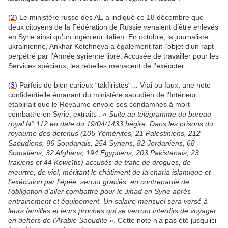
(
2
) Le ministère russe des AE a indiqué ce 18 décembre que
deux citoyens de la Fédération de Russie venaient d’être enlevés
en Syrie ainsi qu’un ingénieur italien. En octobre, la journaliste
ukrainienne, Ankhar Kotchneva a également fait l’objet d’un rapt
perpétré par l’Armée syrienne libre. Accusée de travailler pour les
Services spéciaux, les rebelles menacent de l’exécuter.
(
3
) Parfois de bien curieux “takfiristes“… Vrai ou faux, une note
confidentielle émanant du ministère saoudien de l’Intérieur
établirait que le Royaume envoie ses condamnés à mort
combattre en Syrie, extraits : «
Suite au télégramme du bureau
royal N° 112 en date du 19/04/1433 hégire. Dans les prisons du
royaume des détenus (105 Yéménites, 21 Palestiniens, 212
Saoudiens, 96 Soudanais, 254 Syriens, 82 Jordaniens, 68
Somaliens, 32 Afghans, 194 Égyptiens, 203 Pakistanais, 23
Irakiens et 44 Koweïtis) accusés de trafic de drogues, de
meurtre, de viol, méritant le châtiment de la charia islamique et
l’exécution par l’épée, seront graciés, en contrepartie de
l’obligation d’aller combattre pour le Jihad en Syrie après
entrainement et équipement. Un salaire mensuel sera versé à
leurs familles et leurs proches qui se verront interdits de voyager
en dehors de l’Arabie Saoudite
». Cette note n’a pas été jusqu’ici