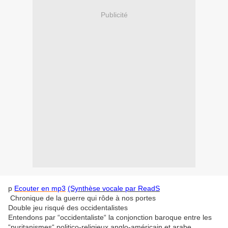
Publicité
p
Ecouter en mp3
(Synthèse vocale par ReadS
Chronique de la guerre qui rôde à nos portes
Double jeu risqué des occidentalistes
Entendons par “occidentaliste“ la conjonction baroque entre les
“puritanismes“ politico-religieux anglo-américain et arabe,