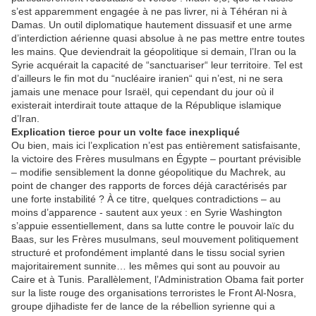
s’est apparemment engagée à ne pas livrer, ni à Téhéran ni à
Damas. Un outil diplomatique hautement dissuasif et une arme
d’interdiction aérienne quasi absolue à ne pas mettre entre toutes
les mains. Que deviendrait la géopolitique si demain, l’Iran ou la
Syrie acquérait la capacité de “sanctuariser“ leur territoire. Tel est
d’ailleurs le fin mot du “nucléaire iranien“ qui n’est, ni ne sera
jamais une menace pour Israël, qui cependant du jour où il
existerait interdirait toute attaque de la République islamique
d’Iran.
Explication tierce pour un volte face inexpliqué
Ou bien, mais ici l’explication n’est pas entièrement satisfaisante,
la victoire des Frères musulmans en Égypte – pourtant prévisible
– modifie sensiblement la donne géopolitique du Machrek, au
point de changer des rapports de forces déjà caractérisés par
une forte instabilité ? À ce titre, quelques contradictions – au
moins d’apparence - sautent aux yeux : en Syrie Washington
s’appuie essentiellement, dans sa lutte contre le pouvoir laïc du
Baas, sur les Frères musulmans, seul mouvement politiquement
structuré et profondément implanté dans le tissu social syrien
majoritairement sunnite… les mêmes qui sont au pouvoir au
Caire et à Tunis. Parallèlement, l’Administration Obama fait porter
sur la liste rouge des organisations terroristes le Front Al-Nosra,
groupe djihadiste fer de lance de la rébellion syrienne qui a