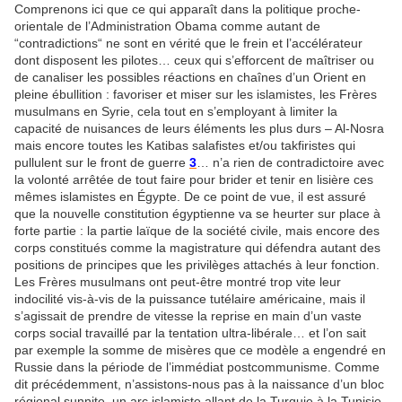
Comprenons ici que ce qui apparaît dans la politique proche-
orientale de l’Administration Obama comme autant de
“contradictions“ ne sont en vérité que le frein et l’accélérateur
dont disposent les pilotes… ceux qui s’efforcent de maîtriser ou
de canaliser les possibles réactions en chaînes d’un Orient en
pleine ébullition : favoriser et miser sur les islamistes, les Frères
musulmans en Syrie, cela tout en s’employant à limiter la
capacité de nuisances de leurs éléments les plus durs – Al-Nosra
mais encore toutes les Katibas salafistes et/ou takfiristes qui
pullulent sur le front de guerre
3
… n’a rien de contradictoire avec
la volonté arrêtée de tout faire pour brider et tenir en lisière ces
mêmes islamistes en Égypte. De ce point de vue, il est assuré
que la nouvelle constitution égyptienne va se heurter sur place à
forte partie : la partie laïque de la société civile, mais encore des
corps constitués comme la magistrature qui défendra autant des
positions de principes que les privilèges attachés à leur fonction.
Les Frères musulmans ont peut-être montré trop vite leur
indocilité vis-à-vis de la puissance tutélaire américaine, mais il
s’agissait de prendre de vitesse la reprise en main d’un vaste
corps social travaillé par la tentation ultra-libérale… et l’on sait
par exemple la somme de misères que ce modèle a engendré en
Russie dans la période de l’immédiat postcommunisme. Comme
dit précédemment, n’assistons-nous pas à la naissance d’un bloc
régional sunnite, un arc islamiste allant de la Turquie à la Tunisie,