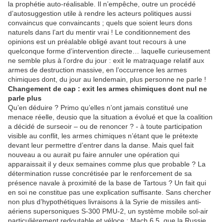
la prophétie auto-réalisable. Il n’empêche, outre un procédé
d’autosuggestion utile à rendre les acteurs politiques aussi
convaincus que convaincants ; quels que soient leurs dons
naturels dans l’art du mentir vrai ! Le conditionnement des
opinions est un préalable obligé avant tout recours à une
quelconque forme d’intervention directe… laquelle curieusement
ne semble plus à l’ordre du jour : exit le matraquage relatif aux
armes de destruction massive, en l’occurrence les armes
chimiques dont, du jour au lendemain, plus personne ne parle !
Changement de cap : exit les armes chimiques dont nul ne
parle plus
Qu’en déduire ? Primo qu’elles n’ont jamais constitué une
menace réelle, deusio que la situation a évolué et que la coalition
a décidé de surseoir – ou de renoncer ? - à toute participation
visible au conflit, les armes chimiques n’étant que le prétexte
devant leur permettre d’entrer dans la danse. Mais quel fait
nouveau a ou aurait pu faire annuler une opération qui
apparaissait il y deux semaines comme plus que probable ? La
détermination russe concrétisée par le renforcement de sa
présence navale à proximité de la base de Tartous ? Un fait qui
en soi ne constitue pas une explication suffisante. Sans chercher
non plus d’hypothétiques livraisons à la Syrie de missiles anti-
aériens supersoniques S-300 PMU-2, un système mobile sol-air
particulièrement redoutable et véloce : Mach 6,5, que la Russie