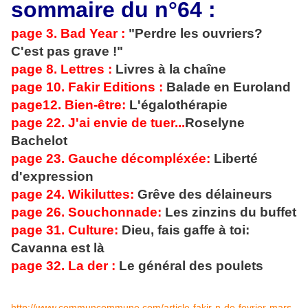
sommaire du n°64 :
page 3. Bad Year :
"Perdre les ouvriers?
C'est pas grave !"
page 8. Lettres :
Livres à la chaîne
page 10. Fakir Editions :
Balade en Euroland
page12. Bien-être:
L'égalothérapie
page 22. J'ai envie de tuer...
Roselyne
Bachelot
page 23. Gauche décompléxée:
Liberté
d'expression
page 24. Wikiluttes:
Grêve des délaineurs
page 26. Souchonnade:
Les zinzins du buffet
page 31. Culture:
Dieu, fais gaffe à toi:
Cavanna est là
page 32. La der :
Le général des poulets
http://www.communcommune.com/article-fakir-n-de-fevrier-mars-