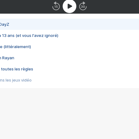
 DayZ
 a 13 ans (et vous l'avez ignoré)
e (littéralement)
im Rayan
 toutes les règles
s les jeux vidéo
us choquant de Rockstar ? - Le scandale BULLY
e plus moche de Steam
du RÊVE tourne au CAUCHEMAR
pendant 8 heures
it… à tort