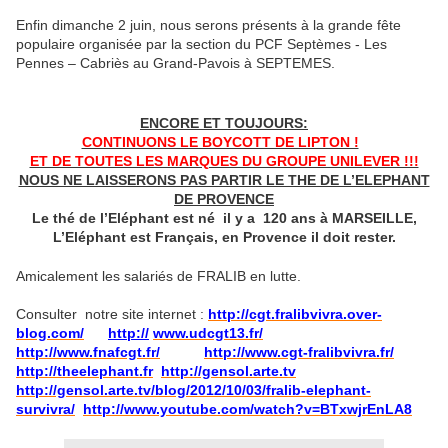
Enfin dimanche 2 juin, nous serons présents à la grande fête
populaire organisée par la section du PCF Septèmes - Les
Pennes – Cabriès au Grand-Pavois à SEPTEMES.
ENCORE ET TOUJOURS:
CONTINUONS LE BOYCOTT DE LIPTON !
ET DE TOUTES LES MARQUES DU GROUPE UNILEVER !!!
NOUS NE LAISSERONS PAS PARTIR LE THE DE L’ELEPHANT
DE PROVENCE
Le thé de l’Eléphant est né il y a 120 ans à MARSEILLE,
L’Eléphant est Français, en Provence il doit rester.
Amicalement les salariés de FRALIB en lutte.
Consulter notre site internet :
http://cgt.fralibvivra.over-
blog.com/
http://
www.udcgt13.fr/
http://www.fnafcgt.fr/
http://www.cgt-fralibvivra.fr/
http://theelephant.fr
http://gensol.arte.tv
http://gensol.arte.tv/blog/2012/10/03/fralib-elephant-
survivra/
http://www.youtube.com/watch?v=BTxwjrEnLA8