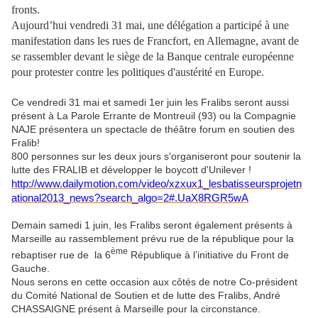
fronts.
Aujourd’hui vendredi 31 mai, une délégation a participé à une
manifestation
dans les rues de Francfort, en Allemagne, avant de
se rassembler devant le siège de la Banque centrale européenne
pour
protester
contre les politiques d'austérité en
Europe.
Ce vendredi 31 mai et samedi 1er juin les Fralibs seront aussi
présent à La Parole Errante de Montreuil (93) ou la Compagnie
NAJE présentera un spectacle de théâtre forum en soutien des
Fralib!
800 personnes sur les deux jours s'organiseront pour soutenir la
lutte des FRALIB et développer le boycott d'Unilever !
http://www.dailymotion.com/video/xzxux1_lesbatisseursprojetn
ational2013_news?search_algo=2#.UaX8RGR5wA
Demain samedi 1 juin, les Fralibs seront également présents à
Marseille au rassemblement prévu rue de la république pour la
ème
rebaptiser rue de la 6
République à l’initiative du Front de
Gauche.
Nous serons en cette occasion aux côtés de notre Co-président
du Comité National de Soutien et de lutte des Fralibs, André
CHASSAIGNE présent à Marseille pour la circonstance.