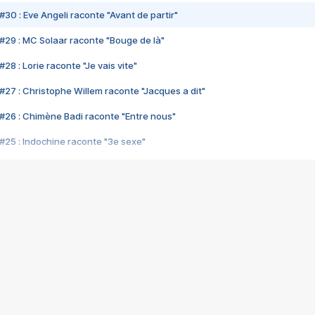
#30 : Eve Angeli raconte "Avant de partir"
#29 : MC Solaar raconte "Bouge de là"
28 : Lorie raconte "Je vais vite"
#27 : Christophe Willem raconte "Jacques a dit"
#26 : Chimène Badi raconte "Entre nous"
#25 : Indochine raconte "3e sexe"
#24 : Zaho raconte "C'est chelou"
#23 : Patrick Bruel raconte "Au café des délices"
#22 : Kyo raconte "Le chemin"
#21 : Nolwenn Leroy raconte "Cassé"
#20 : Patrick Hernandez raconte "Born to be alive"
#19 : Lorie raconte "Près de moi"