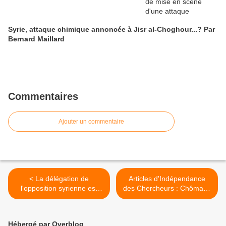
Syrie, attaque chimique annoncée à Jisr al-Choghour...? Par
Bernard Maillard
Commentaires
Ajouter un commentaire
< La délégation de
Articles d'Indépendance
l'opposition syrienne est
des Chercheurs : Chômage
arrivée à Montreux pour la
en France et dans le
conférence
monde, délocalisations... >
Hébergé par Overblog