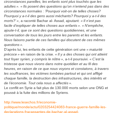
circonstances pareilles, les enfants sont plus touchés que les
adultes ». « Ils posent des questions qu’on n’entend pas dans des
circonstances normales : ’Pourquoi voit-on de telles choses?
Pourquoi y a-t-il des gens aussi méchants? Pourquoi y a-t-il des
morts?’ »
, a raconté Bachar al- Assad, ajoutant:
« Il n’est pas
facile d’expliquer de telles choses aux enfants ». « N’empêche,
ajoute-t-il, que ce sont des questions quotidiennes, et une
conversation de tous les jours entre les parents et les enfants.
Nous faisons partie de ces familles qui discutent de ces mêmes
questions ».
D’après lui, les enfants de cette génération ont une
« maturité
précoce »
en raison de la crise.
« Il y a des choses qui ont atteint
tout foyer syrien, y compris le nôtre »,
a-t-il poursuivi.
« C’est la
tristesse que nous vivons dans notre quotidien et au fil des
heures, en raison de ce que nous voyons et constatons, à travers
les souffrances, les victimes tombées partout et qui ont affligé
chaque famille, la destruction des infrastructures, des intérêts et
de l’économie. Tout cela nous a affectés ».
Le conflit en Syrie a fait plus de 130.000 morts selon une ONG et
poussé à la fuite des millions de Syriens.
http://www.lesechos.fr/economie-
politique/monde/actu/0203254424083-france-guerre-famille-les-
declarations-fracassantes-de-bachar-al-assad-