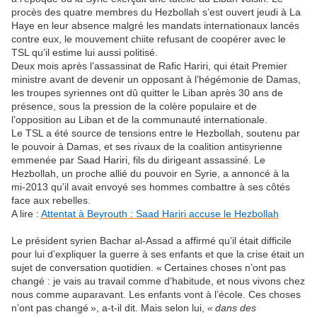
procès des quatre membres du Hezbollah s’est ouvert jeudi à La
Haye en leur absence malgré les mandats internationaux lancés
contre eux, le mouvement chiite refusant de coopérer avec le
TSL qu’il estime lui aussi politisé.
Deux mois après l’assassinat de Rafic Hariri, qui était Premier
ministre avant de devenir un opposant à l’hégémonie de Damas,
les troupes syriennes ont dû quitter le Liban après 30 ans de
présence, sous la pression de la colère populaire et de
l’opposition au Liban et de la communauté internationale.
Le TSL a été source de tensions entre le Hezbollah, soutenu par
le pouvoir à Damas, et ses rivaux de la coalition antisyrienne
emmenée par Saad Hariri, fils du dirigeant assassiné. Le
Hezbollah, un proche allié du pouvoir en Syrie, a annoncé à la
mi-2013 qu’il avait envoyé ses hommes combattre à ses côtés
face aux rebelles.
A lire :
Attentat à Beyrouth : Saad Hariri accuse le Hezbollah
Le président syrien Bachar al-Assad a affirmé qu’il était difficile
pour lui d’expliquer la guerre à ses enfants et que la crise était un
sujet de conversation quotidien. « Certaines choses n’ont pas
changé : je vais au travail comme d’habitude, et nous vivons chez
nous comme auparavant. Les enfants vont à l’école. Ces choses
n’ont pas changé », a-t-il dit. Mais selon lui,
« dans des