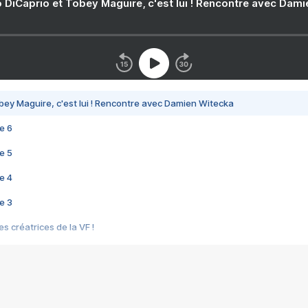
 DiCaprio et Tobey Maguire, c'est lui ! Rencontre avec Dam
bey Maguire, c'est lui ! Rencontre avec Damien Witecka
e 6
e 5
e 4
e 3
s créatrices de la VF !
e 2
e 1
e Mektoub My Love arrive enfin ! Rencontre avec Shaïn Boumedine et Sal