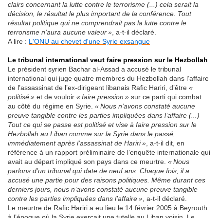
clairs concernant la lutte contre le terrorisme (...) cela serait la
décision, le résultat le plus important de la conférence. Tout
résultat politique qui ne comprendrait pas la lutte contre le
terrorisme n’aura aucune valeur »
, a-t-il déclaré.
A lire :
L'ONU au chevet d'une Syrie exsangue
Le tribunal international veut faire pression sur le Hezbollah
Le président syrien Bachar al-Assad a accusé le tribunal
international qui juge quatre membres du Hezbollah dans l’affaire
de l’assassinat de l’ex-dirigeant libanais Rafic Hariri, d’être
«
politisé »
et de vouloir
« faire pression »
sur ce parti qui combat
au côté du régime en Syrie.
« Nous n’avons constaté aucune
preuve tangible contre les parties impliquées dans l’affaire (...)
Tout ce qui se passe est politisé et vise à faire pression sur le
Hezbollah au Liban comme sur la Syrie dans le passé,
immédiatement après l’assassinat de Hariri »
, a-t-il dit, en
référence à un rapport préliminaire de l’enquête internationale qui
avait au départ impliqué son pays dans ce meurtre.
« Nous
parlons d’un tribunal qui date de neuf ans. Chaque fois, il a
accusé une partie pour des raisons politiques. Même durant ces
derniers jours, nous n’avons constaté aucune preuve tangible
contre les parties impliquées dans l’affaire »
, a-t-il déclaré.
Le meurtre de Rafic Hariri a eu lieu le 14 février 2005 à Beyrouth
à l’époque où la Syrie exerçait une tutelle au Liban voisin. Le