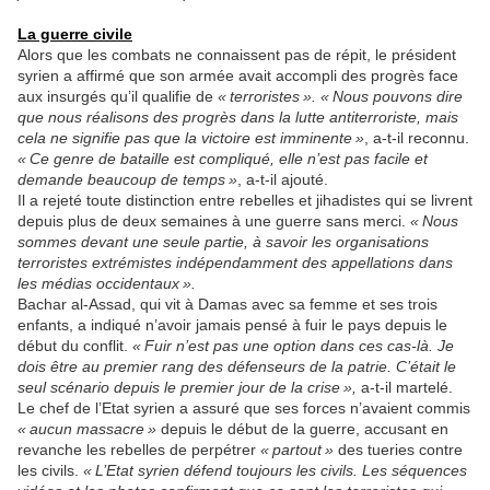
La guerre civile
Alors que les combats ne connaissent pas de répit, le président
syrien a affirmé que son armée avait accompli des progrès face
aux insurgés qu’il qualifie de
« terroristes ». « Nous pouvons dire
que nous réalisons des progrès dans la lutte antiterroriste, mais
cela ne signifie pas que la victoire est imminente »
, a-t-il reconnu.
« Ce genre de bataille est compliqué, elle n’est pas facile et
demande beaucoup de temps »
, a-t-il ajouté.
Il a rejeté toute distinction entre rebelles et jihadistes qui se livrent
depuis plus de deux semaines à une guerre sans merci.
« Nous
sommes devant une seule partie, à savoir les organisations
terroristes extrémistes indépendamment des appellations dans
les médias occidentaux ».
Bachar al-Assad, qui vit à Damas avec sa femme et ses trois
enfants, a indiqué n’avoir jamais pensé à fuir le pays depuis le
début du conflit.
« Fuir n’est pas une option dans ces cas-là. Je
dois être au premier rang des défenseurs de la patrie. C’était le
seul scénario depuis le premier jour de la crise »,
a-t-il martelé.
Le chef de l’Etat syrien a assuré que ses forces n’avaient commis
« aucun massacre »
depuis le début de la guerre, accusant en
revanche les rebelles de perpétrer
« partout »
des tueries contre
les civils.
« L’Etat syrien défend toujours les civils. Les séquences