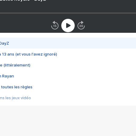
 DayZ
 a 13 ans (et vous l'avez ignoré)
e (littéralement)
im Rayan
 toutes les règles
s les jeux vidéo
us choquant de Rockstar ? - Le scandale BULLY
e plus moche de Steam
du RÊVE tourne au CAUCHEMAR