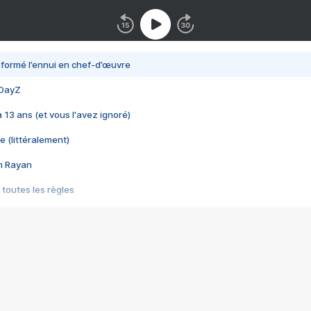
nsformé l’ennui en chef-d’œuvre
 DayZ
 a 13 ans (et vous l'avez ignoré)
e (littéralement)
im Rayan
 toutes les règles
s les jeux vidéo
us choquant de Rockstar ? - Le scandale BULLY
e plus moche de Steam
du RÊVE tourne au CAUCHEMAR