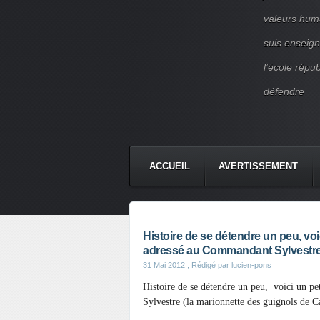
valeurs huma
suis enseigna
l’école répu
défendre
ACCUEIL
AVERTISSEMENT
Histoire de se détendre un peu, voici
adressé au Commandant Sylvestre (
31 Mai 2012
, Rédigé par lucien-pons
Histoire de se détendre un peu, voici un peti
Sylvestre (la marionnette des guignols de C