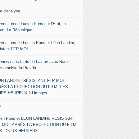
le d'analyse
rvention de Lucien Pons sur l'Etat, la
ion, La République
erventions de Lucien Pons et Léon Landini,
istant FTP MOI
erview sans fards de Lavrov avec Radio
somolskaïa Pravda
N LANDINI, RÉSISTANT FTP-MOI
ÈS LA PROJECTION DU FILM "LES
RS HEUREUX à Limoges.
ks
ien Pons et LÉON LANDINI, RÉSISTANT
-MOI, APRÈS LA PROJECTION DU FILM
ES JOURS HEUREUX".