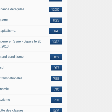
finance dérégulée
1200
guerre
1125
capitalisme;
1046
uerre en Syrie - depuis le 20
1012
t 2013
grand banditisme
987
sch
917
 transnationales
755
nomie
710
nazisme
701
lutte des classes
605