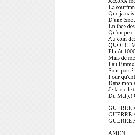
Accorde moi la forc
La souffrance des 
Que jamais je n'épro
D'une émotion si
En face des ces ho
Qu'on peut froisser pl
Au coin des ru
QUOI !!! MOI !!! Juste 
Plutôt 1000 fois me reni
Mais de moi Saig
Fait l'immortel ad
Sans passé ni f
Pour qu'enfin, glor
Dans mon armur
Je lance le terrible 
Du Mal(e) Occide
GUERRE A LA V
GUERRE A LA M
GUERRE AUX FA
AMEN