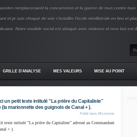
nistes remplaceraient la concurrence et la guerre de tous contre tous
nt et je suis choqué de voir s’installer l’école néolibérale en lieu et pl
blicaine. Notre modèle social est attaqué avec violence et mon but est d
GRILLE D'ANALYSE
MES VALEURS
MISE AU POINT
 un petit texte intitulé “La prière du Capitaliste”
la marionnette des guignols de Canal + ).
Publié dans
#Economie
t texte intitulé “La prière du Capitaliste” adressé
au Commandant
anal + ).