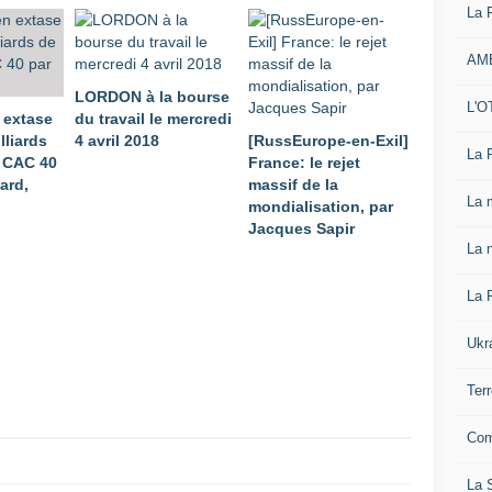
La 
AM
LORDON à la bourse
L'O
 extase
du travail le mercredi
lliards
4 avril 2018
[RussEurope-en-Exil]
La 
u CAC 40
France: le rejet
ard,
massif de la
La 
mondialisation, par
Jacques Sapir
La n
La 
Ukr
Ter
Com
La S