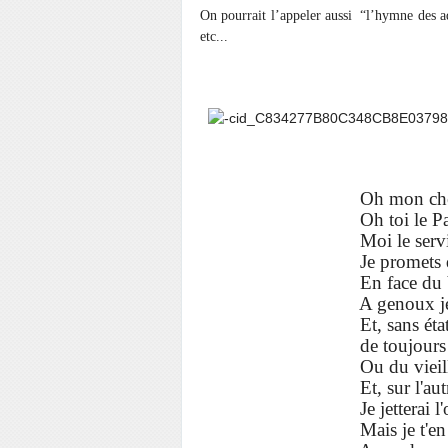
On pourrait l’appeler aussi “l’hymne des a
etc...
Oh mon cher Comman
Oh toi le Pape de la t
Moi le servile adorate
Je promets que ch
En face du Veau
A genoux je me pr
Et, sans état d'âm
de toujours ricaner de
Ou du vieillard f
Et, sur l'autre sexe,
Je jetterai l'oppr
Mais je t'en prie, je t'