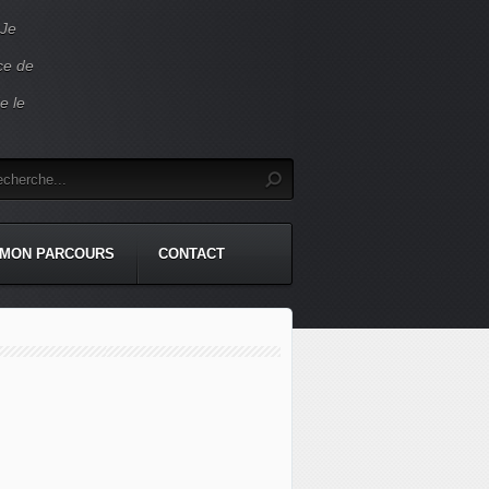
 Je
ace de
e le
MON PARCOURS
CONTACT