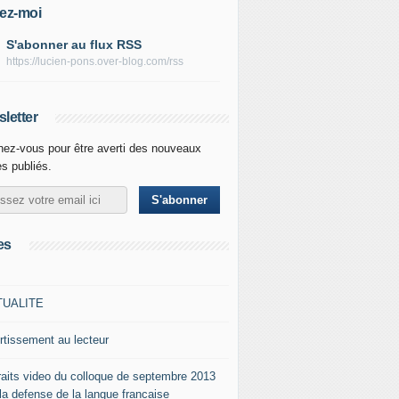
ez-moi
S'abonner au flux RSS
https://lucien-pons.over-blog.com/rss
letter
ez-vous pour être averti des nouveaux
es publiés.
es
TUALITE
rtissement au lecteur
raits video du colloque de septembre 2013
 la defense de la langue francaise