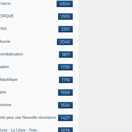
France
4304
ERIQUE
2915
TAN.
2351
Russie
2045
mondialisation
1817
ation .
1739
République
1716
aine
1559
rorisme
1534
ité pour une Nouvelle résistance
1427
yrie - La Libye - l'Iran -
1379