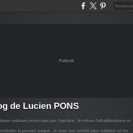
Publicité
og de Lucien PONS
toyen ordinaire préoccupé par l’injustice. Je refuse l'ultralibéralisme et
combattre la pensée unique. Je veux une société plus solidaire où les