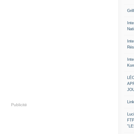
Gril
Inte
Nat
Int
Rés
Int
Kom
LÉO
APR
JOU
Lin
Publicité
Luc
FTP
"L