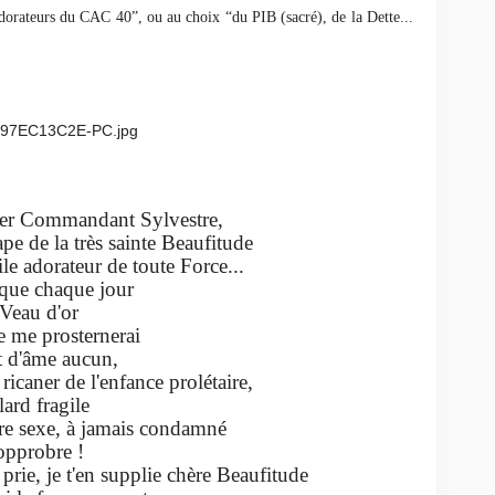
dorateurs du CAC 40”, ou au choix “du PIB (sacré), de la Dette...
dant Sylvestre,
rès sainte Beaufitude
ur de toute Force...
aque jour
 d'or
osternerai
e aucun,
 l'enfance prolétaire,
ragile
 à jamais condamné
obre !
en supplie chère Beaufitude