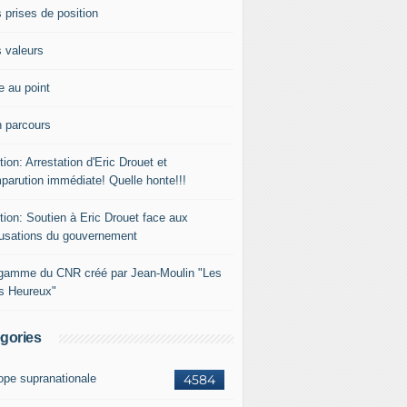
 prises de position
 valeurs
e au point
 parcours
tion: Arrestation d'Eric Drouet et
parution immédiate! Quelle honte!!!
tion: Soutien à Eric Drouet face aux
usations du gouvernement
gamme du CNR créé par Jean-Moulin "Les
rs Heureux"
gories
ope supranationale
4584