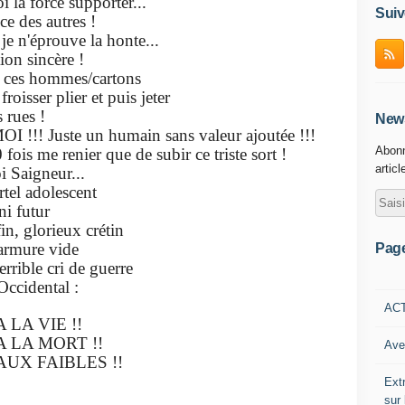
e supporter...
Suiv
autres !
uve la honte...
ncère !
mmes/cartons
ier et puis jeter
es !
News
un humain sans valeur ajoutée !!!
Abonn
er que de subir ce triste sort !
articl
neur...
olescent
utur
ieux crétin
e vide
Pag
cri de guerre
ntal :
AC
IE !!
ORT !!
Ave
IBLES !!
Ext
sur