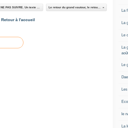
LA PRIVATISATION DE LA POSTE: EXEMPLE A NE PAS SUIVRE. Un texte d'Alain Fuentès.
Le retour du grand vautour, le retour de BHL.
La 
Retour à l'accueil
La 
Le 
La g
aoû
Le 
Dae
Les
Eco
le 
La 