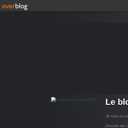
Le bl
Je suis un ci
j'essaie de 