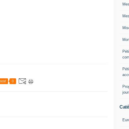
Mes
Mes
Mis
Mon
Péti
com
Péti
acc
post
0
Pro
jou
Caté
Eur