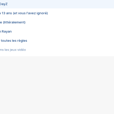
 DayZ
 a 13 ans (et vous l'avez ignoré)
e (littéralement)
im Rayan
 toutes les règles
s les jeux vidéo
us choquant de Rockstar ? - Le scandale BULLY
e plus moche de Steam
du RÊVE tourne au CAUCHEMAR
pendant 8 heures
it… à tort
umiliés par un jeu vidéo
ire - Final Fantasy 8