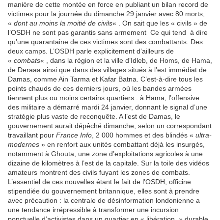
manière de cette montée en force en publiant un bilan record de
victimes pour la journée du dimanche 29 janvier avec 80 morts,
«
dont au moins la moitié de civils
« . On sait que les « civils » de
l’OSDH ne sont pas garantis sans armement Ce qui tend à dire
qu’une quarantaine de ces victimes sont des combattants. Des
deux camps. L’OSDH parle explicitement d’ailleurs de
«
combats
« , dans la région et la ville d’Idleb, de Homs, de Hama,
de Deraaa ainsi que dans des villages situés à l’est immédiat de
Damas, comme Ain Tarma et Kafar Batna. C’est-à-dire tous les
points chauds de ces derniers jours, où les bandes armées
tiennent plus ou moins certains quartiers : à Hama, l’offensive
des militaire a démarré mardi 24 janvier, donnant le signal d’une
stratégie plus vaste de reconquête. A l’est de Damas, le
gouvernement aurait dépêché dimanche, selon un correspondant
travaillant pour
France Info
, 2 000 hommes et des blindés «
ultra-
modernes
» en renfort aux unités combattant déjà les insurgés,
notamment à Ghouta, une zone d’exploitations agricoles à une
dizaine de kilomètres à l’est de la capitale. Sur la toile des vidéos
amateurs montrent des civils fuyant les zones de combats.
L’essentiel de ces nouvelles étant le fait de l’OSDH, officine
stipendiée du gouvernement britannique, elles sont à prendre
avec précaution : la centrale de désinformation londonienne a
une tendance irrépressible à transformer une incursion
ponctuelle d’activistes dans un quartier en « libération » durable