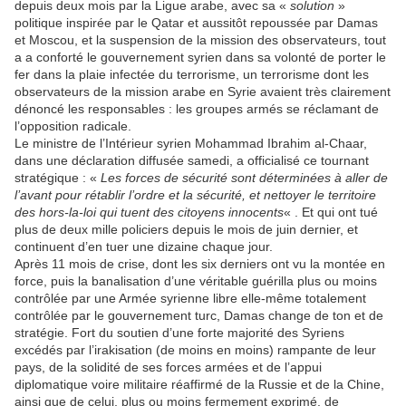
depuis deux mois par la Ligue arabe, avec sa «
solution
»
politique inspirée par le Qatar et aussitôt repoussée par Damas
et Moscou, et la suspension de la mission des observateurs, tout
a a conforté le gouvernement syrien dans sa volonté de porter le
fer dans la plaie infectée du terrorisme, un terrorisme dont les
observateurs de la mission arabe en Syrie avaient très clairement
dénoncé les responsables : les groupes armés se réclamant de
l’opposition radicale.
Le ministre de l’Intérieur syrien Mohammad Ibrahim al-Chaar,
dans une déclaration diffusée samedi, a officialisé ce tournant
stratégique : «
Les forces de sécurité sont déterminées à aller de
l’avant pour rétablir l’ordre et la sécurité, et nettoyer le territoire
des hors-la-loi qui tuent des citoyens innocents
« . Et qui ont tué
plus de deux mille policiers depuis le mois de juin dernier, et
continuent d’en tuer une dizaine chaque jour.
Après 11 mois de crise, dont les six derniers ont vu la montée en
force, puis la banalisation d’une véritable guérilla plus ou moins
contrôlée par une Armée syrienne libre elle-même totalement
contrôlée par le gouvernement turc, Damas change de ton et de
stratégie. Fort du soutien d’une forte majorité des Syriens
excédés par l’irakisation (de moins en moins) rampante de leur
pays, de la solidité de ses forces armées et de l’appui
diplomatique voire militaire réaffirmé de la Russie et de la Chine,
ainsi que de celui, plus ou moins fermement exprimé, de