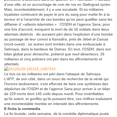
d’une ville, et un accrochage de coin de rue en Stalingrad syrien.
Mais, incontestablement, il y a une escalade. Et es militaires
loyalistes continuent de payer le prix du sang pour mette fin à la
terreur et à l’anarchie de ces bandes qu’on peut qualifier sans les
diffamer d’ »atlanto-islamistes » : l’OSDH et l’agence
Sana
, pour
une fois d’accord, évoquent la mort de de 16 soldats dans deux
attentats distincts : dix auraient péri dans l’explosion d’une bombe
au passage de leur convoi à Kansafra, près de Jebel al-Zaouia
(nord-ouest) ; six autres sont tombés dans une embuscade à
Sahnaya, dans la banlieue de Damas. En tout, l’OSDH, dans son
bilan global pour dimanche, prétend que neuf déserteurs, 26
militaires et cinq policiers ont péri dans les affrontements et
attentats.
Le bus où six militaires ont péri dans l'attaque de Sahnaya
L’
AFP
, de son côté, dans un souci de recherche de la vérité qui
l’honore tardivement, s’est efforcée de faire une synthèses des
dépêches de l’OSDH et de l’agence
Sana
pour arriver à un bilan
de 229 morts dont 145 civils depuis mardi. Pour invérifiables
qu’ils soient, et gonflés qu’ils puissent être, ces chiffres traduisent
une incontestable montée en intensité des affrontements.
E finita la commedia
La fin brutale, cette semaine, de la comédie diplomatique jouée