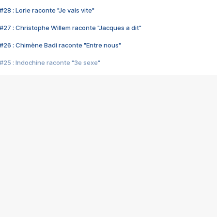
28 : Lorie raconte "Je vais vite"
#27 : Christophe Willem raconte "Jacques a dit"
#26 : Chimène Badi raconte "Entre nous"
#25 : Indochine raconte "3e sexe"
#24 : Zaho raconte "C'est chelou"
#23 : Patrick Bruel raconte "Au café des délices"
#22 : Kyo raconte "Le chemin"
#21 : Nolwenn Leroy raconte "Cassé"
#20 : Patrick Hernandez raconte "Born to be alive"
#19 : Lorie raconte "Près de moi"
#18 : Michael Jones raconte "A nos actes manqués" (avec Jean-Jacque
#17 : Khaled raconte "Aïcha"