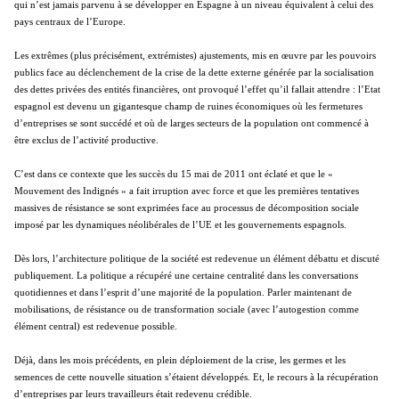
qui n’est jamais parvenu à se développer en Espagne à un niveau équivalent à celui des
pays centraux de l’Europe.
Les extrêmes (plus précisément, extrémistes) ajustements, mis en œuvre par les pouvoirs
publics face au déclenchement de la crise de la dette externe générée par la socialisation
des dettes privées des entités financières, ont provoqué l’effet qu’il fallait attendre : l’Etat
espagnol est devenu un gigantesque champ de ruines économiques où les fermetures
d’entreprises se sont succédé et où de larges secteurs de la population ont commencé à
être exclus de l’activité productive.
C’est dans ce contexte que les succès du 15 mai de 2011 ont éclaté et que le «
Mouvement des Indignés » a fait irruption avec force et que les premières tentatives
massives de résistance se sont exprimées face au processus de décomposition sociale
imposé par les dynamiques néolibérales de l’UE et les gouvernements espagnols.
Dès lors, l’architecture politique de la société est redevenue un élément débattu et discuté
publiquement. La politique a récupéré une certaine centralité dans les conversations
quotidiennes et dans l’esprit d’une majorité de la population. Parler maintenant de
mobilisations, de résistance ou de transformation sociale (avec l’autogestion comme
élément central) est redevenue possible.
Déjà, dans les mois précédents, en plein déploiement de la crise, les germes et les
semences de cette nouvelle situation s’étaient développés. Et, le recours à la récupération
d’entreprises par leurs travailleurs était redevenu crédible.