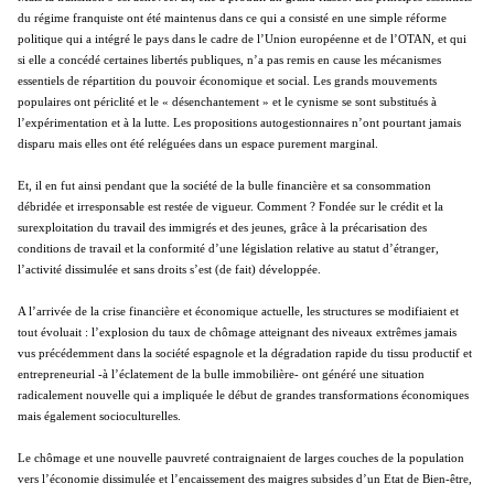
du régime franquiste ont été maintenus dans ce qui a consisté en une simple réforme
politique qui a intégré le pays dans le cadre de l’Union européenne et de l’OTAN, et qui
si elle a concédé certaines libertés publiques, n’a pas remis en cause les mécanismes
essentiels de répartition du pouvoir économique et social. Les grands mouvements
populaires ont périclité et le « désenchantement » et le cynisme se sont substitués à
l’expérimentation et à la lutte. Les propositions autogestionnaires n’ont pourtant jamais
disparu mais elles ont été reléguées dans un espace purement marginal.
Et, il en fut ainsi pendant que la société de la bulle financière et sa consommation
débridée et irresponsable est restée de vigueur. Comment ? Fondée sur le crédit et la
surexploitation du travail des immigrés et des jeunes, grâce à la précarisation des
conditions de travail et la conformité d’une législation relative au statut d’étranger,
l’activité dissimulée et sans droits s’est (de fait) développée.
A l’arrivée de la crise financière et économique actuelle, les structures se modifiaient et
tout évoluait : l’explosion du taux de chômage atteignant des niveaux extrêmes jamais
vus précédemment dans la société espagnole et la dégradation rapide du tissu productif et
entrepreneurial -à l’éclatement de la bulle immobilière- ont généré une situation
radicalement nouvelle qui a impliquée le début de grandes transformations économiques
mais également socioculturelles.
Le chômage et une nouvelle pauvreté contraignaient de larges couches de la population
vers l’économie dissimulée et l’encaissement des maigres subsides d’un Etat de Bien-être,