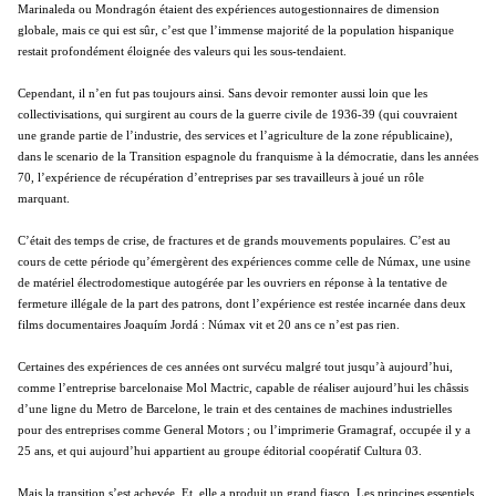
Marinaleda ou Mondragón étaient des expériences autogestionnaires de dimension
globale, mais ce qui est sûr, c’est que l’immense majorité de la population hispanique
restait profondément éloignée des valeurs qui les sous-tendaient.
Cependant, il n’en fut pas toujours ainsi. Sans devoir remonter aussi loin que les
collectivisations, qui surgirent au cours de la guerre civile de 1936-39 (qui couvraient
une grande partie de l’industrie, des services et l’agriculture de la zone républicaine),
dans le scenario de la Transition espagnole du franquisme à la démocratie, dans les années
70, l’expérience de récupération d’entreprises par ses travailleurs à joué un rôle
marquant.
C’était des temps de crise, de fractures et de grands mouvements populaires. C’est au
cours de cette période qu’émergèrent des expériences comme celle de Númax, une usine
de matériel électrodomestique autogérée par les ouvriers en réponse à la tentative de
fermeture illégale de la part des patrons, dont l’expérience est restée incarnée dans deux
films documentaires Joaquím Jordá : Númax vit et 20 ans ce n’est pas rien.
Certaines des expériences de ces années ont survécu malgré tout jusqu’à aujourd’hui,
comme l’entreprise barcelonaise Mol Mactric, capable de réaliser aujourd’hui les châssis
d’une ligne du Metro de Barcelone, le train et des centaines de machines industrielles
pour des entreprises comme General Motors ; ou l’imprimerie Gramagraf, occupée il y a
25 ans, et qui aujourd’hui appartient au groupe éditorial coopératif Cultura 03.
Mais la transition s’est achevée. Et, elle a produit un grand fiasco. Les principes essentiels