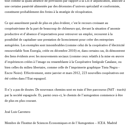
tout comme la quasi-absence de prévisions par rapport à la Loi d’adjudication, associée à
une certaine passivité alimentée par des décennies d’univers spéculatif et conformiste,
constituent probablement des freins à la stratégie de récupération.
Ce qui assurément paraît de plus en plus évident, c’est le recours croissant au
coopérativisme de la part de beaucoup de chômeurs qui, devant la situation d’anomie
productive et d’absence d’expectatives pour retrouver un emploi, recourent à la
possibilité de capitaliser une prestation de licenciement pour créer des entreprises
autogérées. Les exemples sont innombrables (comme celui de la coopérative d’électricité
renouvelable Som Energía, créée en décembre 2010) et, dans certains cas, ils démontrent
des liens évidents avec les mouvements sociaux (comme ceux relatifs à la mise en œuvre
d’expériences créées à l’image ou ressemblante à la Coopérative Intégrale Catalane, ou
bien celles du milieu libertaire, comme celle de l’imprimerie graphique Tinta Negra -
Encre Noire). Effectivement, entre janvier et mars 2012, 223 nouvelles coopératives ont
été créées dans l’Etat espagnol.
Il n’y a pas de doutes. De nouveaux chemins sont en train d’être parcourus (NdT : tracés)
par la société espagnole. Et, parmi ceux-ci, le chemin de l’autogestion commence à être
de plus en plus courant.
José Luis Carretero
Membre de l'Institut de Sciences Economiques et de l’Autogestion – ICEA. Madrid