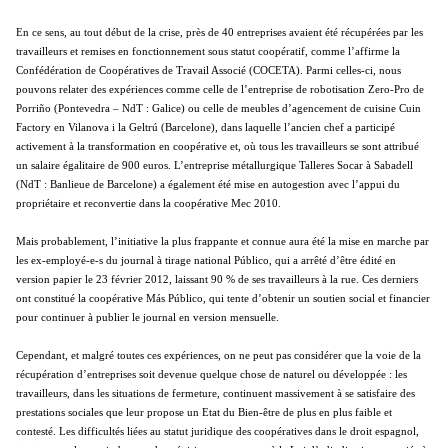
En ce sens, au tout début de la crise, près de 40 entreprises avaient été récupérées par les
travailleurs et remises en fonctionnement sous statut coopératif, comme l’affirme la
Confédération de Coopératives de Travail Associé (COCETA). Parmi celles-ci, nous
pouvons relater des expériences comme celle de l’entreprise de robotisation Zero-Pro de
Porriño (Pontevedra – NdT : Galice) ou celle de meubles d’agencement de cuisine Cuin
Factory en Vilanova i la Geltrú (Barcelone), dans laquelle l’ancien chef a participé
activement à la transformation en coopérative et, où tous les travailleurs se sont attribué
un salaire égalitaire de 900 euros. L’entreprise métallurgique Talleres Socar à Sabadell
(NdT : Banlieue de Barcelone) a également été mise en autogestion avec l’appui du
propriétaire et reconvertie dans la coopérative Mec 2010.
Mais probablement, l’initiative la plus frappante et connue aura été la mise en marche par
les ex-employé-e-s du journal à tirage national Público, qui a arrêté d’être édité en
version papier le 23 février 2012, laissant 90 % de ses travailleurs à la rue. Ces derniers
ont constitué la coopérative Más Público, qui tente d’obtenir un soutien social et financier
pour continuer à publier le journal en version mensuelle.
Cependant, et malgré toutes ces expériences, on ne peut pas considérer que la voie de la
récupération d’entreprises soit devenue quelque chose de naturel ou développée : les
travailleurs, dans les situations de fermeture, continuent massivement à se satisfaire des
prestations sociales que leur propose un Etat du Bien-être de plus en plus faible et
contesté. Les difficultés liées au statut juridique des coopératives dans le droit espagnol,