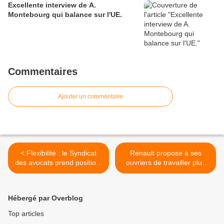
Excellente interview de A.
Montebourg qui balance sur l'UE.
Commentaires
Ajouter un commentaire
< Flexibilité : le Syndicat
Renault propose à ses
des avocats prend position.
ouvriers de travailler plus
Paru sur le site du Front
pour... rien. Les accords
Syndical de Classe.
entre partenaires sociaux
sur la fléxisécurité servent à
Hébergé par Overblog
ça. >
Top articles