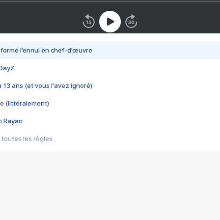
nsformé l’ennui en chef-d’œuvre
 DayZ
 a 13 ans (et vous l'avez ignoré)
e (littéralement)
im Rayan
 toutes les règles
s les jeux vidéo
us choquant de Rockstar ? - Le scandale BULLY
e plus moche de Steam
du RÊVE tourne au CAUCHEMAR