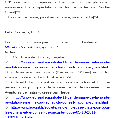
CNS comme un « représentant légitime » du peuple syrien,
annoncèrent aux spectateurs la fin de partie au Proche-
Orient[23].
« Pas d’autre cause, pas d’autre cause, mon âme ! »[24].
Fida Dakroub
, Ph.D
Pour communiquer avec l’auteure
:
http://bofdakroub.blogspot.com/
Notes
« Candide » de Voltaire, chapitre I.
[1]
http://www.legrandsoir.info/le-11-vendemiaire-de-la-sainte-
[2]
revolution-syrienne-ou-l-echec-du-conseil-national-syrien.html
[3]
« Danse avec les loups » (Dances with Wolves) est un film
américain réalisé par Kevin Costner en 1990.
Archibald Haddock est un capitaine de fiction et l'un des
[4]
personnages principaux de la série de bande dessinée « Les
Aventures de Tintin », créée par Hergé.
http://www.legrandsoir.info/le-11-vendemiaire-de-la-sainte-
[5]
revolution-syrienne-ou-l-echec-du-conseil-national-syrien.html
http://www.lepoint.fr/societe/veto-sino-russe-triste-jour-pour-
[6]
les-syriens-et-le-conseil-de-securite-juppe-05-10-2011-
1380910_23.php