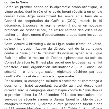
contre la Syrie
Après ce premier échec de la diplomatie arabo-atlantique, la
Ligue arabe, dont le rôle et le poids furent réduits à un simple
conseil Loya Jirga rassemblant les émirs et sultans du «
Conseil de coopération du Golfe » (CCG), réussit, le 19
décembre, à pousser le régime syrien à signer un nouveau
protocole de cesser le feu, de retirer l’armée des villes et de
faciliter un déploiement d’observateurs arabes dans les zones
de troubles[10].
Cette victoire « blitzkrieg » de la Ligue arabe n’était, en vérité,
qu’une impression fautive du déroulement de la campagne
contre la Syrie ; car le transfert du dossier syrien à la Ligue
était, en effet, le résultat de l’échec diplomatique au sein du
Conseil de sécurité. Il n’est plus secret que le dossier syrien fut
transféré d’une organisation internationale – le Conseil de
sécurité – à une organisation régionale déchirée par des
conflits d'émirs et de sultans – la Ligue arabe.
Par ailleurs, la campagne militaire s’accélérait et commença à
dessiner un trajet ascendant, parallèle au trajet descendant
qu’avait suivi la campagne diplomatique contre la Syrie depuis
le premier échec. Le 23 décembre 2011, des installations des
services de sécurité syriens à Damas furent la cible de deux
attaques terroristes. Quarante-quatre personnes furent tuées
et 166 autres blessées. « La main d'Al-Qaïda était derrière »