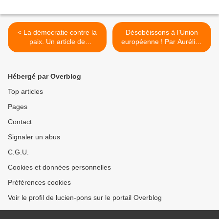
< La démocratie contre la
Désobéissons à l’Union
paix. Un article de
européenne ! Par Aurélien
Guillaume De Rouville du
Bernier du M'PEP. >
27 juin 2012.
Hébergé par Overblog
Top articles
Pages
Contact
Signaler un abus
C.G.U.
Cookies et données personnelles
Préférences cookies
Voir le profil de lucien-pons sur le portail Overblog