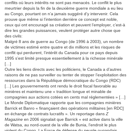
conflits où leurs intérêts ne sont pas menacés. Le conflit le plus
meurtrier depuis la fin de la deuxième guerre mondiale a eu lieu
au Congo, pourtant on n’a jamais suggéré d’y intervenir. Cela
prouve que même si l’intention derrière ce concept est noble,
ceux qui ont encouragé sa création et peuvent l’employer, c’est-à
dire les grandes puissances, veulent protéger autre chose que
des civils:
Malgré 8 ans de guerre au Congo (de 1996 à 2003), un nombre
de victimes estimé entre quatre et dix millions et les risques de
conflit qui perdurent, l’intérêt du Canada pour ce pays depuis
1995 s’est limité presque essentiellement à la richesse minérale
[…]
Outre les liens directs avec les politiciens, le Canada a d’autres
raisons de ne pas surveiller ou tenter de stopper l’exploitation des
ressources dans la République démocratique du Congo (RDC)
[…] Les gouvernements ont rendu le droit fiscal favorable au
minières et maintenu une « tradition longue et minable de
compagnies aux actions cotées en cents mal réglementées » […]
Le Monde Diplomatique rapporte que les compagnies minières
Barrick et Banro « finançaient des opérations militaires [en RDC]
en échange de contrats lucratifs ». Un reportage dans
Z
Magazine
en 2006 signalait que Barrick « est active dans la ville
de Watsa, au nord-ouest de la ville de Bunia, l’endroit le plus
violent du Congo. La Force de défense du peuple ougandais