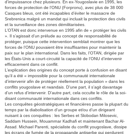
d’impuissance chez plusieurs. En ex-Yougoslavie en 1995, les
forces de protection de l’ONU (Forpronu), avec plus de 38 000
Casques bleus, ont été incapables d’éviter le massacre de
Srebrenica malgré un mandat qui incluait la protection des civils
et la surveillance des zones démilitarisées.
L’OTAN est donc intervenue en 1995 afin de « protéger les civils
». Il s’agissait d’un prélude au concept de responsabilité de
protéger, puisque cette intervention semblait montrer que les
forces de l’ONU pouvaient être insuffisantes pour maintenir la
paix sur le plan international. Dans les faits, l’OTAN, dirigée par
les États-Unis a court-circuité la capacité de l’ONU d’intervenir
efficacement dans ce conflit.
L’explication des origines du concept porte à confusion en disant
qu’il a été « impossible pour la communauté internationale
d’intervenir afin de protéger réellement la population » dans les
conflits yougoslave et rwandais. D’une part, il s’agit davantage
d’un refus d’intervenir. D’autre part, cela occulte le rôle de la soi-
disant communauté internationale dans ces conflits.
Les conquêtes géostratégiques et financières passe la plupart du
temps par la diabolisation d’un groupe et/ou d’un dirigeant
nuisant à ces conquêtes : les Serbes et Slobodan Milosevic,
Saddam Hussein, Mouammar Kadhafi et maintenant Bachar Al-
Assad. Michael Parenti, spécialiste du conflit yougoslave, dissipe
les écrans de fumée de la propagande antiserbe qui perdurent