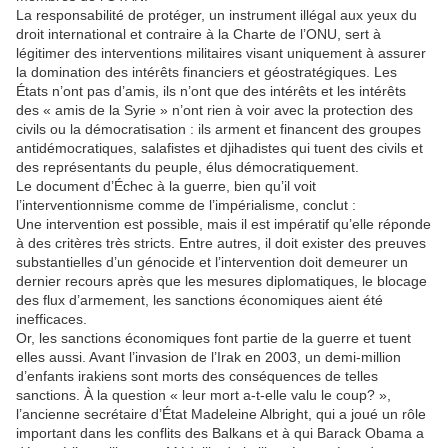
La responsabilité de protéger, un instrument illégal aux yeux du
droit international et contraire à la Charte de l’ONU, sert à
légitimer des interventions militaires visant uniquement à assurer
la domination des intérêts financiers et géostratégiques. Les
États n’ont pas d’amis, ils n’ont que des intérêts et les intérêts
des « amis de la Syrie » n’ont rien à voir avec la protection des
civils ou la démocratisation : ils arment et financent des groupes
antidémocratiques, salafistes et djihadistes qui tuent des civils et
des représentants du peuple, élus démocratiquement.
Le document d’Échec à la guerre, bien qu’il voit
l’interventionnisme comme de l’impérialisme, conclut :
Une intervention est possible, mais il est impératif qu’elle réponde
à des critères très stricts. Entre autres, il doit exister des preuves
substantielles d’un génocide et l’intervention doit demeurer un
dernier recours après que les mesures diplomatiques, le blocage
des flux d’armement, les sanctions économiques aient été
inefficaces.
Or, les sanctions économiques font partie de la guerre et tuent
elles aussi. Avant l’invasion de l’Irak en 2003, un demi-million
d’enfants irakiens sont morts des conséquences de telles
sanctions. À la question « leur mort a-t-elle valu le coup? »,
l’ancienne secrétaire d’État Madeleine Albright, qui a joué un rôle
important dans les conflits des Balkans et à qui Barack Obama a