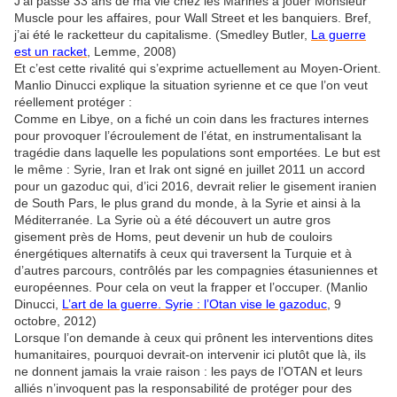
J’ai passé 33 ans de ma vie chez les Marines à jouer Monsieur
Muscle pour les affaires, pour Wall Street et les banquiers. Bref,
j’ai été le racketteur du capitalisme. (Smedley Butler,
La guerre
est un racket
, Lemme, 2008)
Et c’est cette rivalité qui s’exprime actuellement au Moyen-Orient.
Manlio Dinucci explique la situation syrienne et ce que l’on veut
réellement protéger :
Comme en Libye, on a fiché un coin dans les fractures internes
pour provoquer l’écroulement de l’état, en instrumentalisant la
tragédie dans laquelle les populations sont emportées. Le but est
le même : Syrie, Iran et Irak ont signé en juillet 2011 un accord
pour un gazoduc qui, d’ici 2016, devrait relier le gisement iranien
de South Pars, le plus grand du monde, à la Syrie et ainsi à la
Méditerranée. La Syrie où a été découvert un autre gros
gisement près de Homs, peut devenir un hub de couloirs
énergétiques alternatifs à ceux qui traversent la Turquie et à
d’autres parcours, contrôlés par les compagnies étasuniennes et
européennes. Pour cela on veut la frapper et l’occuper. (Manlio
Dinucci,
L’art de la guerre. Syrie : l’Otan vise le gazoduc
, 9
octobre, 2012)
Lorsque l’on demande à ceux qui prônent les interventions dites
humanitaires, pourquoi devrait-on intervenir ici plutôt que là, ils
ne donnent jamais la vraie raison : les pays de l’OTAN et leurs
alliés n’invoquent pas la responsabilité de protéger pour des