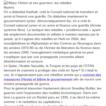
On a diabolisé Kadhafi, créé le Conseil national de transition et
armé et financé une guérilla. On diabolise maintenant le
gouvernement syrien, démocratiquement élu, on a créé le
Conseil national syrien et on arme et finance une guérilla (Armée
syrienne libre). La tactique des rebelles « prodémocratie » ayant
été amplement documentée et utilisée à maintes reprises par le
passé, qu’il s’agisse des rebelles en Haïti en 2004, des
moudjahidines en Afghanistan et des Contras au Nicaragua dans
les années 1970-80 ou de l’Armée de libération du Kosovo dans
les années 1990, l’aveuglement médiatique général ne peut
s’expliquer que par une propagande concertée alliant
désinformation et censure.
Le Qatar, l’Arabie Saoudite, la Turquie et les pays de l’OTAN
tiennent-ils vraiment à protéger des civils en Syrie? Si c’était le
cas, ils n’appuieraient pas une rébellion armée qui y
commet des
massacres (Houla) et blâme le gouvernement
afin de nourrir une
sinistre propagande de guerre.
Pour le général étasunien hautement décoré Smedley Buttler, les
guerres sont l’expression des rivalités économiques. Dans son
livre
La guerre est un Racket
paru en 1935, il se décrit lui-même
comme « le racketteur du capitalisme » :