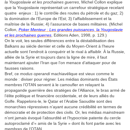
la Yougoslavie et les prochaines guerres
, Michel Collon explique
que la Yougoslavie représentait un carrefour stratégique recelant
quatre enjeux : 1) le contrôle des routes du pétrole et du gaz; 2)
la domination de l’Europe de l’Est; 3) l’affaiblissement et la
maîtrise de la Russie; 4) l’assurance de bases militaires. (Michel
Collon,
Poker Menteur : Les grandes puissances, la Yougoslavie
et les prochaines guerres
, Editions Aden, 1998, p. 129.)
On le voit, les seules différences entre la déstabilisation des
Balkans au siècle dernier et celle du Moyen-Orient à l’heure
actuelle sont l’endroit à conquérir et le rival à affaiblir. À la Russie,
alliée de la Syrie et toujours dans la ligne de mire, il faut
maintenant ajouter l’Iran que l’on menace d’attaquer pour de
fausses raisons.
Bref, ce
modus operandi
machiavélique est vieux comme le
monde : diviser pour régner. Les médias dominants des États
membres l’OTAN servent à le camoufler en relayant la
propagande guerrière des stratèges de l’Alliance, le bras armé de
l’élite politique et financière occidentale, et de leurs alliés du
Golfe. Rappelons-le, le Qatar et l’Arabie Saoudite sont des
monarchies répressives n’ayant aucune crédibilité en termes de
démocratie et de protection des civils. Or, les médias
mainstream
n’ont jamais évoqué l’absurdité et l’hypocrisie patente du cercle
autoproclamé d’« amis de la Syrie » dont ils font partie avec les
membres de l’OTAN.