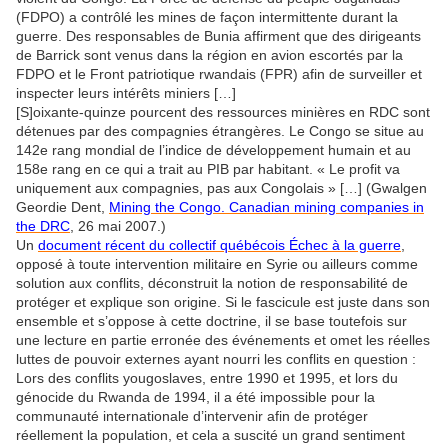
(FDPO) a contrôlé les mines de façon intermittente durant la
guerre. Des responsables de Bunia affirment que des dirigeants
de Barrick sont venus dans la région en avion escortés par la
FDPO et le Front patriotique rwandais (FPR) afin de surveiller et
inspecter leurs intérêts miniers […]
[S]oixante-quinze pourcent des ressources minières en RDC sont
détenues par des compagnies étrangères. Le Congo se situe au
142e rang mondial de l’indice de développement humain et au
158e rang en ce qui a trait au PIB par habitant. « Le profit va
uniquement aux compagnies, pas aux Congolais » […] (Gwalgen
Geordie Dent,
Mining the Congo. Canadian mining companies in
the DRC
, 26 mai 2007.)
Un
document récent du collectif québécois Échec à la guerre
,
opposé à toute intervention militaire en Syrie ou ailleurs comme
solution aux conflits, déconstruit la notion de responsabilité de
protéger et explique son origine. Si le fascicule est juste dans son
ensemble et s’oppose à cette doctrine, il se base toutefois sur
une lecture en partie erronée des événements et omet les réelles
luttes de pouvoir externes ayant nourri les conflits en question :
Lors des conflits yougoslaves, entre 1990 et 1995, et lors du
génocide du Rwanda de 1994, il a été impossible pour la
communauté internationale d’intervenir afin de protéger
réellement la population, et cela a suscité un grand sentiment