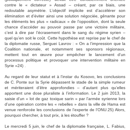
contre le « dictateur » Assad – créant, par ce biais, une
redoutable asymétrie. L’objectif implicite est d’accélérer son
élimination et d’éviter ainsi une solution négociée, gênante pour
les éléments les plus « radicaux » de l’opposition, dont la seule
chance d’accéder au pouvoir passe par une victoire militaire,
c’est à dire par l’écrasement dans le sang du régime syrien –
quel qu’en soit le coût. Cette hypothèse est reprise par le chef de
la diplomatie russe, Serguei Lavrov : « On a l’impression que la
Coalition nationale, et notamment ses sponsors régionaux,
mettent tout en œuvre pour empêcher le lancement d’un
processus politique et provoquer une intervention militaire en
Syrie »24) .
Au regard de leur statut et à l’instar du Kosovo, les conclusions
de C. Ponte sur la Syrie dépassent le stade de la simple rumeur
et mériteraient d’être approfondies – d’autant plus qu’elles
apportent une dose pluraliste à l’information. Le 2 juin 2013, la
saisie d’un « lot de gaz toxique sarin » par l’armée syrienne lors
d’une opération contre les « rebelles » dans la ville de Hama est
venue renforcée les conclusions de l’experte de l’ONU.25) Alors,
pourquoi chercher, à tout prix, à les étouffer ?
Le mercredi 5 juin, le chef de la diplomatie française, L. Fabius,