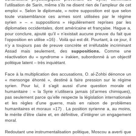
l’utilisation de Sarin, même s’ils ne disent rien de l’ampleur de cet
emploi ». Selon le diplomate, « notre supposition est que selon
toute vraisemblance ces armes sont utilisées par le régime
syrien » – « suppositions » régulièrement reprises par les
diplomaties occidentales, dont américaine et française. Hague a,
pour conclure, ajouté qu’il « n’existait aucune preuve du fait que
l’opposition en utilise »16) . Voilà qui est dit. Pourtant, à ce jour, il
n’y a toujours pas de preuve concrète et irréfutable incriminant
Assad mais seulement, des
suppositions.
Comme une
réactivation du « syndrome » irakien, subordonné à un objectif
politique latent – très inquiétant.
Face à la multiplication des accusations, O. al-Zohbi dénonce un
« mensonge éhonté », destiné à faire pression sur le régime
syrien. Pour lui, il s’agit aussi d’une question morale et
humanitaire : « la Syrie n’utilisera jamais (d’armes chimiques),
pas seulement parce qu’elle respecte la législation internationale
et les règles d’une guerre, mais en raison de problèmes
humanitaires et moraux »17) . La position syrienne a, au moins,
le mérite d’être claire et, en définitive, d’intégrer un engagement
moral.
Redoutant une instrumentalisation politique, Moscou a averti que