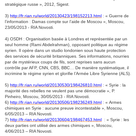
stratégique russe », 2012, Sigest.
3)
http://fr.rian.ru/world/20130423/198152213.html
: « Guerre de
l’information : Damas compte sur l’aide de Moscou », Moscou,
23/05/2013 - RIA Novosti.
4) OSDH : Organisation basée à Londres et représentée par un
seul homme (Rami Abdelrahman), opposant politique au régime
syrien. Il opère dans un studio londonien sous haute protection
des services de sécurité britanniques. Ses informations, nourries
par de mystérieux coups de fils, sont reprises sans aucun
contrôle par AFP, CNN, CBS, BBC… De manière systématique, il
incrimine le régime syrien et glorifie l’Armée Libre Syrienne (ALS).
5)
http://fr.rian.ru/world/20130530/198426810.html
: « Syrie : la
majorité des rebelles ne veulent pas une démocratie », P.
Pinheiro, Moscou, 30/05/2013 - RIA Novosti.
6)
http://fr.rian.ru/world/20130506/198236249.html
: « Armes
chimiques en Syrie : aucune preuve incontestable », Moscou,
6/05/2013 – RIA Novosti.
7)
http://fr.rian.ru/world/20130604/198467453.html
: « Syrie : les
deux parties ont utilisé des armes chimiques », Moscou,
4/06/2013 – RIA Novosti.