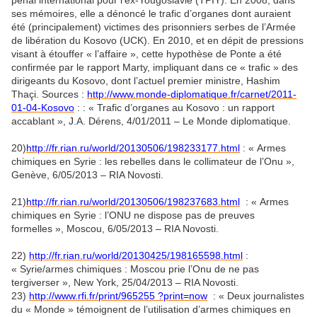
ses mémoires, elle a dénoncé le trafic d’organes dont auraient
été (principalement) victimes des prisonniers serbes de l’Armée
de libération du Kosovo (UCK). En 2010, et en dépit de pressions
visant à étouffer « l’affaire », cette hypothèse de Ponte a été
confirmée par le rapport Marty, impliquant dans ce « trafic » des
dirigeants du Kosovo, dont l’actuel premier ministre, Hashim
Thaçi. Sources :
http://www.monde-diplomatique.fr/carnet/2011-
01-04-Kosovo
: : « Trafic d’organes au Kosovo : un rapport
accablant », J.A. Dérens, 4/01/2011 – Le Monde diplomatique.
20)
http://fr.rian.ru/world/20130506/198233177.html
: « Armes
chimiques en Syrie : les rebelles dans le collimateur de l’Onu »,
Genève, 6/05/2013 – RIA Novosti.
21)
http://fr.rian.ru/world/20130506/198237683.html
: « Armes
chimiques en Syrie : l’ONU ne dispose pas de preuves
formelles », Moscou, 6/05/2013 – RIA Novosti.
22)
http://fr.rian.ru/world/20130425/198165598.html
:
« Syrie/armes chimiques : Moscou prie l’Onu de ne pas
tergiverser », New York, 25/04/2013 – RIA Novosti.
23)
http://www.rfi.fr/print/965255 ?print=now
: « Deux journalistes
du « Monde » témoignent de l’utilisation d’armes chimiques en