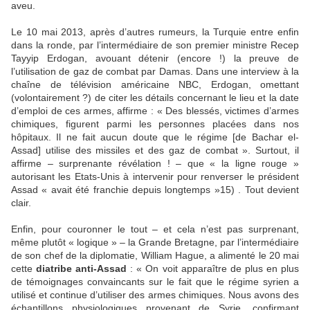
aveu.
Le 10 mai 2013, après d’autres rumeurs, la Turquie entre enfin
dans la ronde, par l’intermédiaire de son premier ministre Recep
Tayyip Erdogan, avouant détenir (encore !) la preuve de
l’utilisation de gaz de combat par Damas. Dans une interview à la
chaîne de télévision américaine NBC, Erdogan, omettant
(volontairement ?) de citer les détails concernant le lieu et la date
d’emploi de ces armes, affirme : « Des blessés, victimes d’armes
chimiques, figurent parmi les personnes placées dans nos
hôpitaux. Il ne fait aucun doute que le régime [de Bachar el-
Assad] utilise des missiles et des gaz de combat ». Surtout, il
affirme – surprenante révélation ! – que « la ligne rouge »
autorisant les Etats-Unis à intervenir pour renverser le président
Assad « avait été franchie depuis longtemps »15) . Tout devient
clair.
Enfin, pour couronner le tout – et cela n’est pas surprenant,
même plutôt « logique » – la Grande Bretagne, par l’intermédiaire
de son chef de la diplomatie, William Hague, a alimenté le 20 mai
cette
diatribe anti-Assad
: « On voit apparaître de plus en plus
de témoignages convaincants sur le fait que le régime syrien a
utilisé et continue d’utiliser des armes chimiques. Nous avons des
échantillons physiologiques provenant de Syrie, confirmant