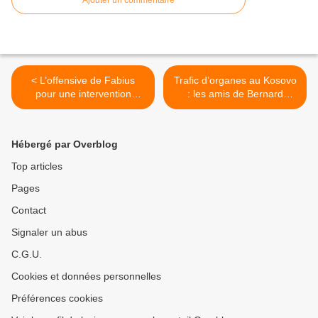
< L’offensive de Fabius
Trafic d’organes au Kosovo
pour une intervention
: les amis de Bernard
militaire en Syrie. Par Silvia
Kouchner impliqués. >
Cattori.
Hébergé par Overblog
Top articles
Pages
Contact
Signaler un abus
C.G.U.
Cookies et données personnelles
Préférences cookies