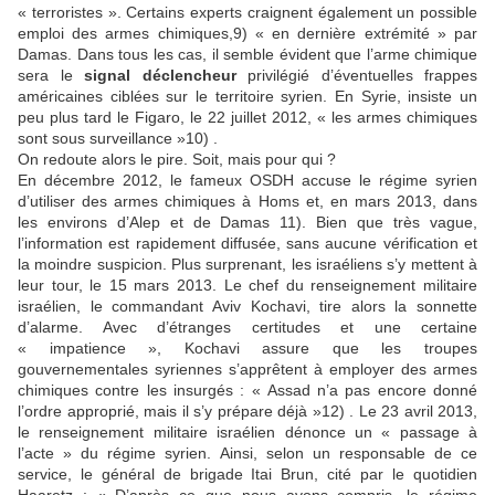
« terroristes ». Certains experts craignent également un possible
emploi des armes chimiques,9) « en dernière extrémité » par
Damas. Dans tous les cas, il semble évident que l’arme chimique
sera le
signal déclencheur
privilégié d’éventuelles frappes
américaines ciblées sur le territoire syrien. En Syrie, insiste un
peu plus tard le Figaro, le 22 juillet 2012, « les armes chimiques
sont sous surveillance »10) .
On redoute alors le pire. Soit, mais pour qui ?
En décembre 2012, le fameux OSDH accuse le régime syrien
d’utiliser des armes chimiques à Homs et, en mars 2013, dans
les environs d’Alep et de Damas 11). Bien que très vague,
l’information est rapidement diffusée, sans aucune vérification et
la moindre suspicion. Plus surprenant, les israéliens s’y mettent à
leur tour, le 15 mars 2013. Le chef du renseignement militaire
israélien, le commandant Aviv Kochavi, tire alors la sonnette
d’alarme. Avec d’étranges certitudes et une certaine
« impatience », Kochavi assure que les troupes
gouvernementales syriennes s’apprêtent à employer des armes
chimiques contre les insurgés : « Assad n’a pas encore donné
l’ordre approprié, mais il s’y prépare déjà »12) . Le 23 avril 2013,
le renseignement militaire israélien dénonce un « passage à
l’acte » du régime syrien. Ainsi, selon un responsable de ce
service, le général de brigade Itai Brun, cité par le quotidien