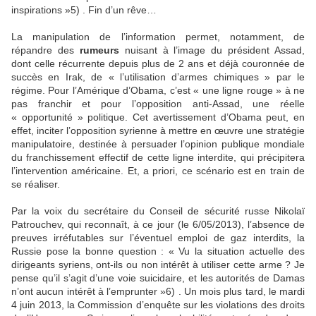
inspirations »5) . Fin d’un rêve…
La manipulation de l’information permet, notamment, de
répandre des
rumeurs
nuisant à l’image du président Assad,
dont celle récurrente depuis plus de 2 ans et déjà couronnée de
succès en Irak, de « l’utilisation d’armes chimiques » par le
régime. Pour l’Amérique d’Obama, c’est « une ligne rouge » à ne
pas franchir et pour l’opposition anti-Assad, une réelle
« opportunité » politique. Cet avertissement d’Obama peut, en
effet, inciter l’opposition syrienne à mettre en œuvre une stratégie
manipulatoire, destinée à persuader l’opinion publique mondiale
du franchissement effectif de cette ligne interdite, qui précipitera
l’intervention américaine. Et, a priori, ce scénario est en train de
se réaliser.
Par la voix du secrétaire du Conseil de sécurité russe Nikolaï
Patrouchev, qui reconnaît, à ce jour (le 6/05/2013), l’absence de
preuves irréfutables sur l’éventuel emploi de gaz interdits, la
Russie pose la bonne question : « Vu la situation actuelle des
dirigeants syriens, ont-ils ou non intérêt à utiliser cette arme ? Je
pense qu’il s’agit d’une voie suicidaire, et les autorités de Damas
n’ont aucun intérêt à l’emprunter »6) . Un mois plus tard, le mardi
4 juin 2013, la Commission d’enquête sur les violations des droits