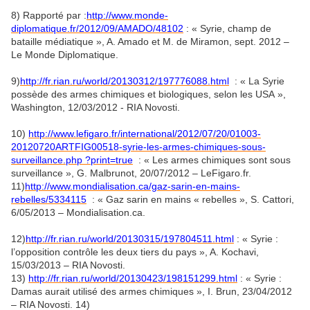
8) Rapporté par :
http://www.monde-
diplomatique.fr/2012/09/AMADO/48102
: « Syrie, champ de
bataille médiatique », A. Amado et M. de Miramon, sept. 2012 –
Le Monde Diplomatique.
9)
http://fr.rian.ru/world/20130312/197776088.html
: « La Syrie
possède des armes chimiques et biologiques, selon les USA »,
Washington, 12/03/2012 - RIA Novosti.
10)
http://www.lefigaro.fr/international/2012/07/20/01003-
20120720ARTFIG00518-syrie-les-armes-chimiques-sous-
surveillance.php ?print=true
: « Les armes chimiques sont sous
surveillance », G. Malbrunot, 20/07/2012 – LeFigaro.fr.
11)
http://www.mondialisation.ca/gaz-sarin-en-mains-
rebelles/5334115
: « Gaz sarin en mains « rebelles », S. Cattori,
6/05/2013 – Mondialisation.ca.
12)
http://fr.rian.ru/world/20130315/197804511.html
: « Syrie :
l’opposition contrôle les deux tiers du pays », A. Kochavi,
15/03/2013 – RIA Novosti.
13)
http://fr.rian.ru/world/20130423/198151299.html
: « Syrie :
Damas aurait utilisé des armes chimiques », I. Brun, 23/04/2012
– RIA Novosti. 14)