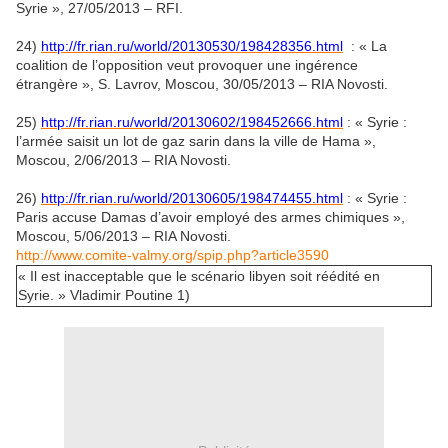
Syrie », 27/05/2013 – RFI.
24)
http://fr.rian.ru/world/20130530/198428356.html
: « La
coalition de l’opposition veut provoquer une ingérence
étrangère », S. Lavrov, Moscou, 30/05/2013 – RIA Novosti.
25)
http://fr.rian.ru/world/20130602/198452666.html
: « Syrie :
l’armée saisit un lot de gaz sarin dans la ville de Hama »,
Moscou, 2/06/2013 – RIA Novosti.
26)
http://fr.rian.ru/world/20130605/198474455.html
: « Syrie :
Paris accuse Damas d’avoir employé des armes chimiques »,
Moscou, 5/06/2013 – RIA Novosti.
http://www.comite-valmy.org/spip.php?article3590
« Il est inacceptable que le scénario libyen soit réédité en
Syrie. » Vladimir Poutine 1)