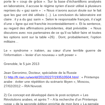
porte le « coup de grâce ». Sur la base d’échantillons analysés
en laboratoire, il accuse le régime syrien d’avoir utilisé à plusieurs
reprises du « gaz sarin » : « Nous n’avons aucun doute sur le fait
que les gaz ont été utilisés (...). La conclusion du laboratoire est
claire : il y a du gaz sarin ». Selon le responsable français, il s’agit
d’une « ligne qui est franchie incontestablement ». Et la sentence,
au regard des affirmations précédentes, était prévisible : « Nous
discutons avec nos partenaires de ce qu’il va falloir faire et toutes
les options sont sur la table »26) . Dont, probablement, l’option
militaire…
Le « syndrome » irakien, au cœur d’une terrible guerre de
l’information – levier d’un nouveau « soft power »
.
Grenoble, le 5 juin 2013
Jean Geronimo, Docteur, spécialiste de la Russie
1)
http://fr.rian.ru/world/20120227/193510504.html
: « Printemps
arabe : éviter une répétition du scénario libyen », Moscou,
27/02/2012 – RIA Novosti.
2) Ce concept est développé dans le post-scriptum « Les
Révolutions arabes, et après ? – A la recherche d’un Printemps
russe » de la seconde édition enrichie de mon livre « La pensée