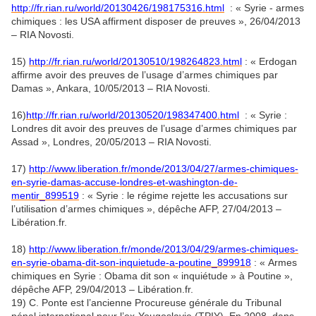
http://fr.rian.ru/world/20130426/198175316.html
: « Syrie - armes
chimiques : les USA affirment disposer de preuves », 26/04/2013
– RIA Novosti.
15)
http://fr.rian.ru/world/20130510/198264823.html
: « Erdogan
affirme avoir des preuves de l’usage d’armes chimiques par
Damas », Ankara, 10/05/2013 – RIA Novosti.
16)
http://fr.rian.ru/world/20130520/198347400.html
: « Syrie :
Londres dit avoir des preuves de l’usage d’armes chimiques par
Assad », Londres, 20/05/2013 – RIA Novosti.
17)
http://www.liberation.fr/monde/2013/04/27/armes-chimiques-
en-syrie-damas-accuse-londres-et-washington-de-
mentir_899519
: « Syrie : le régime rejette les accusations sur
l’utilisation d’armes chimiques », dépêche AFP, 27/04/2013 –
Libération.fr.
18)
http://www.liberation.fr/monde/2013/04/29/armes-chimiques-
en-syrie-obama-dit-son-inquietude-a-poutine_899918
: « Armes
chimiques en Syrie : Obama dit son « inquiétude » à Poutine »,
dépêche AFP, 29/04/2013 – Libération.fr.
19) C. Ponte est l’ancienne Procureuse générale du Tribunal
pénal international pour l’ex-Yougoslavie (TPIY). En 2008, dans