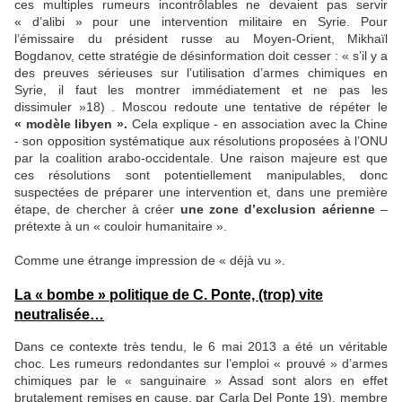
ces multiples rumeurs incontrôlables ne devaient pas servir
« d’alibi » pour une intervention militaire en Syrie. Pour
l’émissaire du président russe au Moyen-Orient, Mikhaïl
Bogdanov, cette stratégie de désinformation doit cesser : « s’il y a
des preuves sérieuses sur l’utilisation d’armes chimiques en
Syrie, il faut les montrer immédiatement et ne pas les
dissimuler »18) . Moscou redoute une tentative de répéter le
« modèle libyen ».
Cela explique - en association avec la Chine
- son opposition systématique aux résolutions proposées à l’ONU
par la coalition arabo-occidentale. Une raison majeure est que
ces résolutions sont potentiellement manipulables, donc
suspectées de préparer une intervention et, dans une première
étape, de chercher à créer
une zone d’exclusion aérienne
–
prétexte à un « couloir humanitaire ».
Comme une étrange impression de « déjà vu ».
La « bombe » politique de C. Ponte, (trop) vite
neutralisée…
Dans ce contexte très tendu, le 6 mai 2013 a été un véritable
choc. Les rumeurs redondantes sur l’emploi « prouvé » d’armes
chimiques par le « sanguinaire » Assad sont alors en effet
brutalement remises en cause, par Carla Del Ponte 19), membre