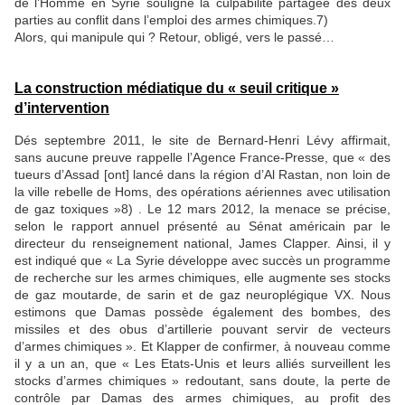
de l’Homme en Syrie souligne la culpabilité partagée des deux
parties au conflit dans l’emploi des armes chimiques.7)
Alors, qui manipule qui ? Retour, obligé, vers le passé…
La construction médiatique du « seuil critique »
d’intervention
Dés septembre 2011, le site de Bernard-Henri Lévy affirmait,
sans aucune preuve rappelle l’Agence France-Presse, que « des
tueurs d’Assad [ont] lancé dans la région d’Al Rastan, non loin de
la ville rebelle de Homs, des opérations aériennes avec utilisation
de gaz toxiques »8) . Le 12 mars 2012, la menace se précise,
selon le rapport annuel présenté au Sénat américain par le
directeur du renseignement national, James Clapper. Ainsi, il y
est indiqué que « La Syrie développe avec succès un programme
de recherche sur les armes chimiques, elle augmente ses stocks
de gaz moutarde, de sarin et de gaz neuroplégique VX. Nous
estimons que Damas possède également des bombes, des
missiles et des obus d’artillerie pouvant servir de vecteurs
d’armes chimiques ». Et Klapper de confirmer, à nouveau comme
il y a un an, que « Les Etats-Unis et leurs alliés surveillent les
stocks d’armes chimiques » redoutant, sans doute, la perte de
contrôle par Damas des armes chimiques, au profit des