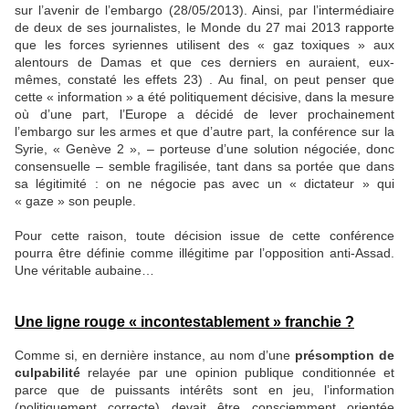
sur l’avenir de l’embargo (28/05/2013). Ainsi, par l’intermédiaire
de deux de ses journalistes, le Monde du 27 mai 2013 rapporte
que les forces syriennes utilisent des « gaz toxiques » aux
alentours de Damas et que ces derniers en auraient, eux-
mêmes, constaté les effets 23) . Au final, on peut penser que
cette « information » a été politiquement décisive, dans la mesure
où d’une part, l’Europe a décidé de lever prochainement
l’embargo sur les armes et que d’autre part, la conférence sur la
Syrie, « Genève 2 », – porteuse d’une solution négociée, donc
consensuelle – semble fragilisée, tant dans sa portée que dans
sa légitimité : on ne négocie pas avec un « dictateur » qui
« gaze » son peuple.
Pour cette raison, toute décision issue de cette conférence
pourra être définie comme illégitime par l’opposition anti-Assad.
Une véritable aubaine…
Une ligne rouge « incontestablement » franchie ?
Comme si, en dernière instance, au nom d’une
présomption de
culpabilité
relayée par une opinion publique conditionnée et
parce que de puissants intérêts sont en jeu, l’information
(politiquement correcte) devait être consciemment orientée