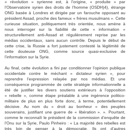
« révolution » syrienne est, à l’origine, « produite » par
l’Observatoire syrien des droits de l’homme (OSDH)4), étrange
ONG basée à Londres et dirigée par un farouche opposant au
président Assad, proche des fameux « frères musulmans ». Cette
curieuse situation, politiquement très orientée, nous amène à
nous interroger sur la fiabilité de cette « information »
structurellement anti-Assad et régulièrement reprise par les
médias occidentaux, sans aucun contrôle. Depuis le début de
cette crise, la Russie a fort justement contesté la légitimité de
cette douteuse ONG, comme source quasi-exclusive de
l’information sur la Syrie.
Au final, cette évolution a fini par conditionner l’opinion publique
occidentale contre le méchant « dictateur syrien », pour
reprendre l’expression relayée par nos médias. Et une
conséquence programmée de cette stratégie informationnelle a
été de justifier les divers soutiens extérieurs à l’opposition
« rebelle », comme étape préalable à une ingérence politico-
militaire de plus en plus forte donc, à terme, potentiellement
décisive. Au nom du « droit au bonheur » des peuples
souverains, justifiant une guerre de « libération ». ». Pourtant,
comme le reconnaît le président de la commission d’enquête de
l’Onu sur la Syrie, Paulo Pinheiro : « La majorité des rebelles est
très loin de penser à la démocratie. Ils ont d’autres