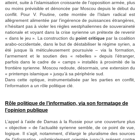
atteint, suite à l’islamisation croissante de l’opposition armée, plus
ou moins prévisible et dénoncée par Moscou depuis le début du
conflit. Pour V. Poutine, cette montée de l’Islam radical est
allègrement alimentée par l’ingérence de puissances étrangères,
n’hésitant pas à violer les règles westphaliennes de souveraineté
nationale et voyant dans la crise syrienne un prétexte de revenir
« dans le jeu ». La construction du
point critique
par la coalition
arabo-occidentale, dans le but de déstabiliser le régime syrien, a
été jusque là méticuleusement poursuivie – via la formation,
l’armement et le soutien des « rebelles » depuis l’étranger,
parfois dans le cadre de « camps » installés à proximité de la
frontière syrienne. Moscou redoute, désormais, une extension du
« printemps islamique » jusqu’à sa périphérie sud.
Dans cette optique, instrumentalisée par les parties en conflit,
l’information a un rôle politique clé.
Rôle politique de l’information, via son formatage de
l’opinion publique
L’appel à l’aide de Damas à la Russie pour une couverture plus
« objective » de l’actualité syrienne semble, de ce point de vue,
logique. Il s’agit, notamment, d’élargir le pluralisme des sources
de l’information, unilatéralement orientée jusqu’à présent contre