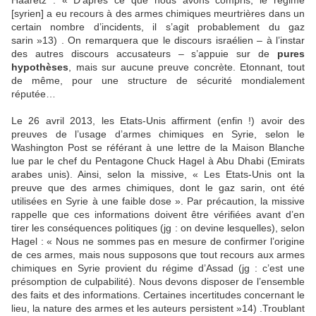
Haaretz : « D’après ce que nous avons compris, le régime
[syrien] a eu recours à des armes chimiques meurtrières dans un
certain nombre d’incidents, il s’agit probablement du gaz
sarin »13) . On remarquera que le discours israélien – à l’instar
des autres discours accusateurs – s’appuie sur de
pures
hypothèses
, mais sur aucune preuve concrète. Etonnant, tout
de même, pour une structure de sécurité mondialement
réputée…
Le 26 avril 2013, les Etats-Unis affirment (enfin !) avoir des
preuves de l’usage d’armes chimiques en Syrie, selon le
Washington Post se référant à une lettre de la Maison Blanche
lue par le chef du Pentagone Chuck Hagel à Abu Dhabi (Emirats
arabes unis). Ainsi, selon la missive, « Les Etats-Unis ont la
preuve que des armes chimiques, dont le gaz sarin, ont été
utilisées en Syrie à une faible dose ». Par précaution, la missive
rappelle que ces informations doivent être vérifiées avant d’en
tirer les conséquences politiques (jg : on devine lesquelles), selon
Hagel : « Nous ne sommes pas en mesure de confirmer l’origine
de ces armes, mais nous supposons que tout recours aux armes
chimiques en Syrie provient du régime d’Assad (jg : c’est une
présomption de culpabilité). Nous devons disposer de l’ensemble
des faits et des informations. Certaines incertitudes concernant le
lieu, la nature des armes et les auteurs persistent »14) .Troublant