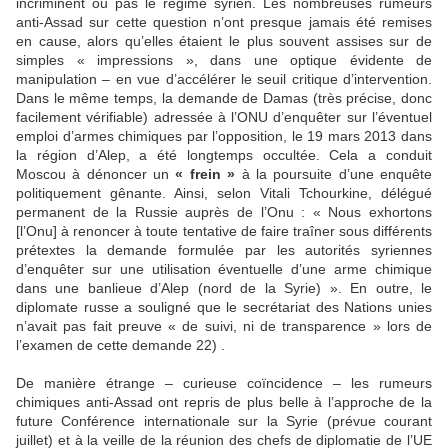
incriminent ou pas le régime syrien. Les nombreuses rumeurs
anti-Assad sur cette question n’ont presque jamais été remises
en cause, alors qu’elles étaient le plus souvent assises sur de
simples « impressions », dans une optique évidente de
manipulation – en vue d’accélérer le seuil critique d’intervention.
Dans le même temps, la demande de Damas (très précise, donc
facilement vérifiable) adressée à l’ONU d’enquêter sur l’éventuel
emploi d’armes chimiques par l’opposition, le 19 mars 2013 dans
la région d’Alep, a été longtemps occultée. Cela a conduit
Moscou à dénoncer un
« frein »
à la poursuite d’une enquête
politiquement gênante. Ainsi, selon Vitali Tchourkine, délégué
permanent de la Russie auprès de l’Onu : « Nous exhortons
[l’Onu] à renoncer à toute tentative de faire traîner sous différents
prétextes la demande formulée par les autorités syriennes
d’enquêter sur une utilisation éventuelle d’une arme chimique
dans une banlieue d’Alep (nord de la Syrie) ». En outre, le
diplomate russe a souligné que le secrétariat des Nations unies
n’avait pas fait preuve « de suivi, ni de transparence » lors de
l’examen de cette demande 22) .
De manière étrange – curieuse coïncidence – les rumeurs
chimiques anti-Assad ont repris de plus belle à l’approche de la
future Conférence internationale sur la Syrie (prévue courant
juillet) et à la veille de la réunion des chefs de diplomatie de l’UE