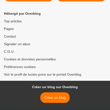
casseurs sauvages!
du SNES du lycée Jean
Jaurès à Montreuil (93) au
congrès de la FSU. >
Hébergé par Overblog
Top articles
Pages
Contact
Signaler un abus
C.G.U.
Cookies et données personnelles
Préférences cookies
Voir le profil de lucien-pons sur le portail Overblog
Créer un blog sur Overblog
Créer un blog