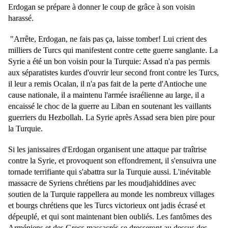
Erdogan se prépare à donner le coup de grâce à son voisin
harassé.
"Arrête, Erdogan, ne fais pas ça, laisse tomber! Lui crient des
milliers de Turcs qui manifestent contre cette guerre sanglante. La
Syrie a été un bon voisin pour la Turquie: Assad n'a pas permis
aux séparatistes kurdes d'ouvrir leur second front contre les Turcs,
il leur a remis Ocalan, il n'a pas fait de la perte d'Antioche une
cause nationale, il a maintenu l'armée israélienne au large, il a
encaissé le choc de la guerre au Liban en soutenant les vaillants
guerriers du Hezbollah. La Syrie après Assad sera bien pire pour
la Turquie.
Si les janissaires d'Erdogan organisent une attaque par traîtrise
contre la Syrie, et provoquent son effondrement, il s'ensuivra une
tornade terrifiante qui s'abattra sur la Turquie aussi. L'inévitable
massacre de Syriens chrétiens par les moudjahiddines avec
soutien de la Turquie rappellera au monde les nombreux villages
et bourgs chrétiens que les Turcs victorieux ont jadis écrasé et
dépeuplé, et qui sont maintenant bien oubliés. Les fantômes des
Arméniens et des Grecs massacrés se dresseront au dessus des