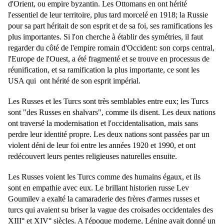
d'Orient, ou empire byzantin. Les Ottomans en ont hérité
l'essentiel de leur territoire, plus tard morcelé en 1918; la Russie
pour sa part héritait de son esprit et de sa foi, ses ramifications les
plus importantes. Si l'on cherche à établir des symétries, il faut
regarder du côté de l'empire romain d'Occident: son corps central,
l'Europe de l'Ouest, a été fragmenté et se trouve en processus de
réunification, et sa ramification la plus importante, ce sont les
USA qui ont hérité de son esprit impérial.
Les Russes et les Turcs sont très semblables entre eux; les Turcs
sont "des Russes en shalvars", comme ils disent. Les deux nations
ont traversé la modernisation et l'occidentalisation, mais sans
perdre leur identité propre. Les deux nations sont passées par un
violent déni de leur foi entre les années 1920 et 1990, et ont
redécouvert leurs pentes religieuses naturelles ensuite.
Les Russes voient les Turcs comme des humains égaux, et ils
sont en empathie avec eux. Le brillant historien russe Lev
Goumilev a exalté la camaraderie des frères d'armes russes et
turcs qui avaient su briser la vague des croisades occidentales des
XIII° et XIV° siècles. A l'époque moderne, Lénine avait donné un