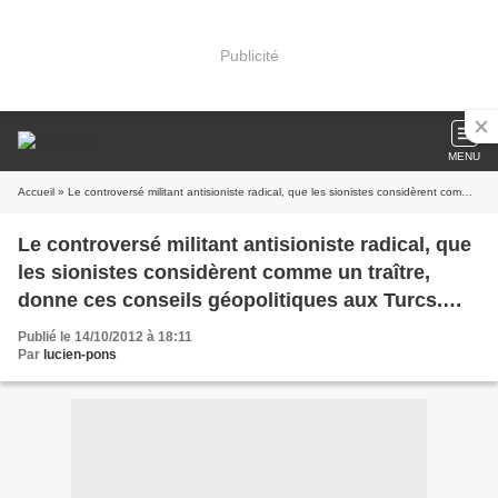
Publicité
MENU
Accueil
» Le controversé militant antisioniste radical, que les sionistes considèrent comme un traître, donne ces conseils géopolitiques aux Turcs. Conseils de Shamir aux Turcs.
Le controversé militant antisioniste radical, que
les sionistes considèrent comme un traître,
donne ces conseils géopolitiques aux Turcs.
Conseils de Shamir aux Turcs.
Publié le 14/10/2012 à 18:11
Par
lucien-pons