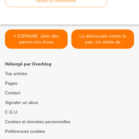
Ajouter un commentaire
< ESPAGNE: Jeter des
La démocratie contre la
pierres lors d’une
paix. Un article de
manifestation est passible
Guillaume De Rouville du
de six ans de prison. Repris
27 juin 2012. >
sur le blog de Jean Lévy.
Hébergé par Overblog
Top articles
Pages
Contact
Signaler un abus
C.G.U.
Cookies et données personnelles
Préférences cookies