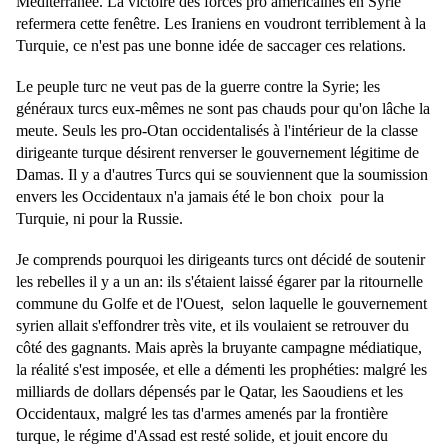
Méditerranée. La victoire des forces pro américaines en Syrie
refermera cette fenêtre. Les Iraniens en voudront terriblement à la
Turquie, ce n'est pas une bonne idée de saccager ces relations.
Le peuple turc ne veut pas de la guerre contre la Syrie; les
généraux turcs eux-mêmes ne sont pas chauds pour qu'on lâche la
meute. Seuls les pro-Otan occidentalisés à l'intérieur de la classe
dirigeante turque désirent renverser le gouvernement légitime de
Damas. Il y a d'autres Turcs qui se souviennent que la soumission
envers les Occidentaux n'a jamais été le bon choix pour la
Turquie, ni pour la Russie.
Je comprends pourquoi les dirigeants turcs ont décidé de soutenir
les rebelles il y a un an: ils s'étaient laissé égarer par la ritournelle
commune du Golfe et de l'Ouest, selon laquelle le gouvernement
syrien allait s'effondrer très vite, et ils voulaient se retrouver du
côté des gagnants. Mais après la bruyante campagne médiatique,
la réalité s'est imposée, et elle a démenti les prophéties: malgré les
milliards de dollars dépensés par le Qatar, les Saoudiens et les
Occidentaux, malgré les tas d'armes amenés par la frontière
turque, le régime d'Assad est resté solide, et jouit encore du