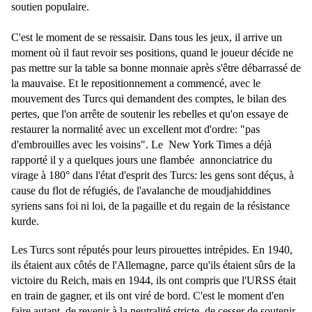
soutien populaire.
C'est le moment de se ressaisir. Dans tous les jeux, il arrive un
moment où il faut revoir ses positions, quand le joueur décide ne
pas mettre sur la table sa bonne monnaie après s'être débarrassé de
la mauvaise. Et le repositionnement a commencé, avec le
mouvement des Turcs qui demandent des comptes, le bilan des
pertes, que l'on arrête de soutenir les rebelles et qu'on essaye de
restaurer la normalité avec un excellent mot d'ordre: "pas
d'embrouilles avec les voisins". Le New York Times a déjà
rapporté il y a quelques jours une flambée annonciatrice du
virage à 180° dans l'état d'esprit des Turcs: les gens sont déçus, à
cause du flot de réfugiés, de l'avalanche de moudjahiddines
syriens sans foi ni loi, de la pagaille et du regain de la résistance
kurde.
Les Turcs sont réputés pour leurs pirouettes intrépides. En 1940,
ils étaient aux côtés de l'Allemagne, parce qu'ils étaient sûrs de la
victoire du Reich, mais en 1944, ils ont compris que l'URSS était
en train de gagner, et ils ont viré de bord. C'est le moment d'en
faire autant, de revenir à la neutralité stricte, de cesser de soutenir