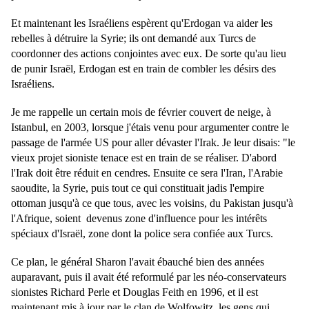
Et maintenant les Israéliens espèrent qu'Erdogan va aider les
rebelles à détruire la Syrie; ils ont demandé aux Turcs de
coordonner des actions conjointes avec eux. De sorte qu'au lieu
de punir Israël, Erdogan est en train de combler les désirs des
Israéliens.
Je me rappelle un certain mois de février couvert de neige, à
Istanbul, en 2003, lorsque j'étais venu pour argumenter contre le
passage de l'armée US pour aller dévaster l'Irak. Je leur disais: "le
vieux projet sioniste tenace est en train de se réaliser. D'abord
l'Irak doit être réduit en cendres. Ensuite ce sera l'Iran, l'Arabie
saoudite, la Syrie, puis tout ce qui constituait jadis l'empire
ottoman jusqu'à ce que tous, avec les voisins, du Pakistan jusqu'à
l'Afrique, soient devenus zone d'influence pour les intérêts
spéciaux d'Israël, zone dont la police sera confiée aux Turcs.
Ce plan, le général Sharon l'avait ébauché bien des années
auparavant, puis il avait été reformulé par les néo-conservateurs
sionistes Richard Perle et Douglas Feith en 1996, et il est
maintenant mis à jour par le clan de Wolfowitz, les gens qui