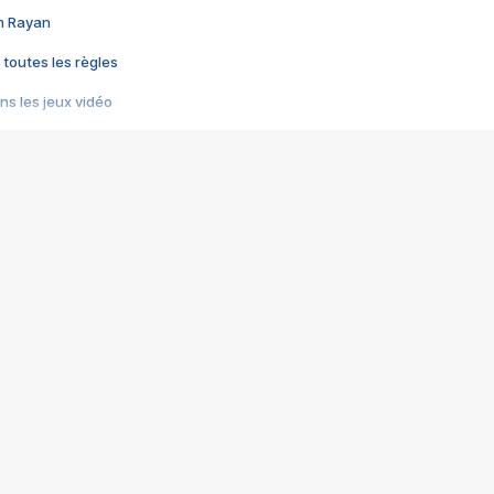
im Rayan
 toutes les règles
s les jeux vidéo
us choquant de Rockstar ? - Le scandale BULLY
e plus moche de Steam
du RÊVE tourne au CAUCHEMAR
pendant 8 heures
it… à tort
umiliés par un jeu vidéo
ire - Final Fantasy 8
ti un empire - Age of Empires
story DOFUS