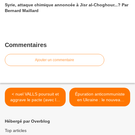
Syrie, attaque chimique annoncée à Jisr al-Choghour...? Par
Bernard Maillard
Commentaires
Ajouter un commentaire
< nuel VALLS poursuit et
Épuration anticommuniste
aggrave le pacte (avec les
en Ukraine : le nouveau
patrons) de "responsabilité"
pouvoir liquide l'opposition.
>
Hébergé par Overblog
Top articles