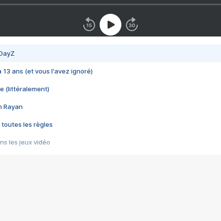
 DayZ
 a 13 ans (et vous l'avez ignoré)
e (littéralement)
im Rayan
 toutes les règles
s les jeux vidéo
us choquant de Rockstar ? - Le scandale BULLY
e plus moche de Steam
du RÊVE tourne au CAUCHEMAR
pendant 8 heures