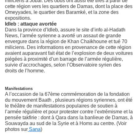
miliciens à Jobar. Des obus ont aussi été tires à partir de
cette région vers les quartiers de Damas, dont la place des
Omeyyades, le quartier des Baramké, et la zone des
expositions.
Idleb : attaque avortée
Dans la province d’Idleb, assure le site d’info al-Hadath
News, l’armée syrienne a avorté un assaut de grande
envergure dans la région de Khan Chaïkhoune et tué 70
miliciens. Des informations en provenance de cette région
avaient auparavant fait état de l’explosion de deux voitures
piégées à proximité d’un barrage de l’armée régulière,
suivie d’accrochages, selon l’Observatoire syrien des
droits de l’homme.
Manifestations
A l’occasion de la 67ème commémoration de la fondation
du mouvement Baath , plusieurs régions syriennes, ont été
le théâtre de manifestations populaires de soutien à
l’armée régulière et pour protester contre l’extrémisme et la
pensée takfirie : dont à Qara dans la banlieue de Damas, à
Souwayda au sud de la Syrie et à Homs au centre. (Voir
photos sur
Sana
)