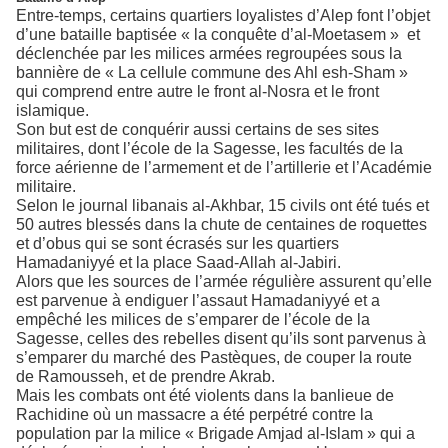
Entre-temps, certains quartiers loyalistes d’Alep font l’objet
d’une bataille baptisée « la conquête d’al-Moetasem » et
déclenchée par les milices armées regroupées sous la
bannière de « La cellule commune des Ahl esh-Sham »
qui comprend entre autre le front al-Nosra et le front
islamique.
Son but est de conquérir aussi certains de ses sites
militaires, dont l’école de la Sagesse, les facultés de la
force aérienne de l’armement et de l’artillerie et l’Académie
militaire.
Selon le journal libanais al-Akhbar, 15 civils ont été tués et
50 autres blessés dans la chute de centaines de roquettes
et d’obus qui se sont écrasés sur les quartiers
Hamadaniyyé et la place Saad-Allah al-Jabiri.
Alors que les sources de l’armée régulière assurent qu’elle
est parvenue à endiguer l’assaut Hamadaniyyé et a
empêché les milices de s’emparer de l’école de la
Sagesse, celles des rebelles disent qu’ils sont parvenus à
s’emparer du marché des Pastèques, de couper la route
de Ramousseh, et de prendre Akrab.
Mais les combats ont été violents dans la banlieue de
Rachidine où un massacre a été perpétré contre la
population par la milice « Brigade Amjad al-Islam » qui a