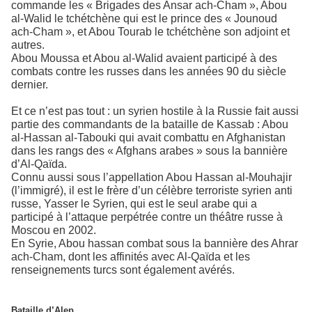
commande les « Brigades des Ansar ach-Cham », Abou
al-Walid le tchétchène qui est le prince des « Jounoud
ach-Cham », et Abou Tourab le tchétchène son adjoint et
autres.
Abou Moussa et Abou al-Walid avaient participé à des
combats contre les russes dans les années 90 du siècle
dernier.
Et ce n’est pas tout : un syrien hostile à la Russie fait aussi
partie des commandants de la bataille de Kassab : Abou
al-Hassan al-Tabouki qui avait combattu en Afghanistan
dans les rangs des « Afghans arabes » sous la bannière
d’Al-Qaïda.
Connu aussi sous l’appellation Abou Hassan al-Mouhajir
(l’immigré), il est le frère d’un célèbre terroriste syrien anti
russe, Yasser le Syrien, qui est le seul arabe qui a
participé à l’attaque perpétrée contre un théâtre russe à
Moscou en 2002.
En Syrie, Abou hassan combat sous la bannière des Ahrar
ach-Cham, dont les affinités avec Al-Qaïda et les
renseignements turcs sont également avérés.
Bataille d’Alep