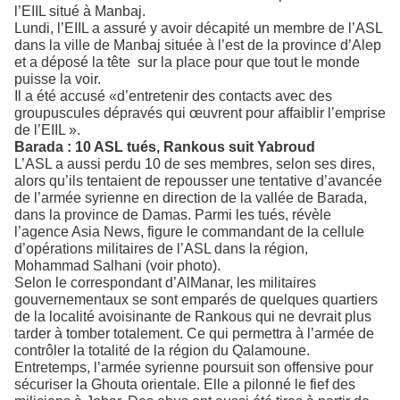
l’EIIL situé à Manbaj.
Lundi, l’EIIL a assuré y avoir décapité un membre de l’ASL
dans la ville de Manbaj située à l’est de la province d’Alep
et a déposé la tête sur la place pour que tout le monde
puisse la voir.
Il a été accusé «d’entretenir des contacts avec des
groupuscules dépravés qui œuvrent pour affaiblir l’emprise
de l’EIIL ».
Barada : 10 ASL tués, Rankous suit Yabroud
L’ASL a aussi perdu 10 de ses membres, selon ses dires,
alors qu’ils tentaient de repousser une tentative d’avancée
de l’armée syrienne en direction de la vallée de Barada,
dans la province de Damas. Parmi les tués, révèle
l’agence Asia News, figure le commandant de la cellule
d’opérations militaires de l’ASL dans la région,
Mohammad Salhani (voir photo).
Selon le correspondant d’AlManar, les militaires
gouvernementaux se sont emparés de quelques quartiers
de la localité avoisinante de Rankous qui ne devrait plus
tarder à tomber totalement. Ce qui permettra à l’armée de
contrôler la totalité de la région du Qalamoune.
Entretemps, l’armée syrienne poursuit son offensive pour
sécuriser la Ghouta orientale. Elle a pilonné le fief des