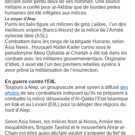
déclaré avoir perdu deux de ses hommes. Une source
militaire a confié pour al-Akhbar que de lourdes pertes
humaines ont été infligées aux milices.
Le sniper d’Alep
Parmi les tués figure un milicien de gros calibre, l’un des
meilleurs snipers (francs-tireurs) de la milice de l’Armée
syrienne libre (ASL).
Combattant dans les rangs de la brigade Hanano, selon
Asia News , Houssam Abdel Kader connu sous le
pseudonyme Abou Oubaïda al-Chartah a été tué dans les
combats avec les militaires gouvernementaux. Originaire
d’Idleb, il avait été l’un des premiers rebelles syriens à
avoir prôné la militarisation de l’insurrection.
En guerre contre l’EIIL
Toujours à Alep, un groupuscule armé syrien a diffusé
des
photos
de ses combattants indiquant qu’ils se préparent à
combattre la milice désavouée d’Al-Qaïda l’Etat Islamique
en Irak et au Levant (EIIL) pour la déloger des régions du
nord d’Alep.
Selon Asia News, les milices front al-Nosra, Armée des
moujahidines, Brigade Tawhid et le mouvement Ahrar al-
Cham ont elles aussi déclaré vouloir s’emparer du fief de