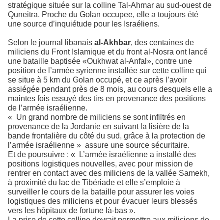
stratégique située sur la colline Tal-Ahmar au sud-ouest de
Quneitra. Proche du Golan occupee, elle a toujours été
une source d’inquiétude pour les Israéliens.
Selon le journal libanais
al-Akhbar
, des centaines de
miliciens du Front Islamique et du front al-Nosra ont lancé
une bataille baptisée «Oukhwat al-Anfal», contre une
position de l’armée syrienne installée sur cette colline qui
se situe à 5 km du Golan occupé, et ce après l’avoir
assiégée pendant près de 8 mois, au cours desquels elle a
maintes fois essuyé des tirs en provenance des positions
de l’armée israélienne.
« Un grand nombre de miliciens se sont infiltrés en
provenance de la Jordanie en suivant la lisière de la
bande frontalière du côté du sud, grâce à la protection de
l’armée israélienne » assure une source sécuritaire.
Et de poursuivre : « L’armée israélienne a installé des
positions logistiques nouvelles, avec pour mission de
rentrer en contact avec des miliciens de la vallée Samekh,
à proximité du lac de Tibériade et elle s’emploie à
surveiller le cours de la bataille pour assurer les voies
logistiques des miliciens et pour évacuer leurs blessés
vers les hôpitaux de fortune là-bas ».
La prise de cette colline devrait permettre aux miliciens de