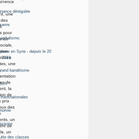
urrence
finance dérégulée
1200
nt, une
 des
guerre
1125
s
s pour
capitalisme;
1046
e de
ociale,
tion
uerre en Syrie - depuis le 20
1012
ntaire
t 2013
ites, une
grand banditisme
987
entation
es de
sch
917
ent, la
tion de
 transnationales
755
 prix
eux des
nomie
710
s
nts, un
nazisme
701
nt de
ale, un
lutte des classes
605