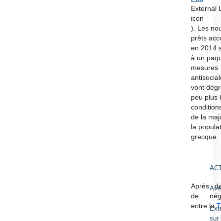
Suiv
External 
icon
). Les n
prêts acc
en 2014 s
à un paq
News
mesures
antisocial
Abonn
vont dég
articl
peu plus 
condition
de la maj
la popula
Pag
grecque.
AC
Après d
Ave
de négo
entre la
T
Ext
sur