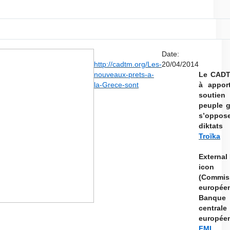
, 2014-04-20 13:08
Date:
http://cadtm.org/Les-
20/04/2014
nouveaux-prets-a-
Le CADT
la-Grece-sont
à appor
souti
peuple g
s’oppo
diktats
Troïka
External
icon
(Commis
europée
Banque
centrale
europée
FMI