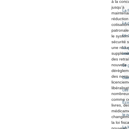
à la conc
jusqu’à
La 
maintena
réduction
La 
cotisation
patronale
Le 
le systèm
sécurité s
une réduc
La g
suppléme
aoû
des retra
nouvelle
Le 
dérèglem
des norm
Dae
licenciem
libéralisa
Les
nombreux
comme c
Eco
livres, de
médicame
le 
changeme
la loi fisc
La 
nouveau