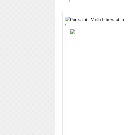
Soumis par
Veille Internautes
le dim