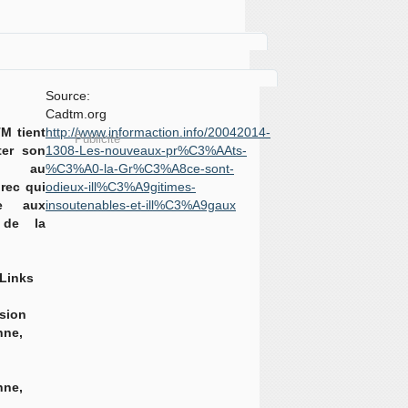
Source:
Cadtm.org
M tient
http://www.informaction.info/20042014-
Publicité
ter son
1308-Les-nouveaux-pr%C3%AAts-
en au
%C3%A0-la-Gr%C3%A8ce-sont-
rec qui
odieux-ill%C3%A9gitimes-
se aux
insoutenables-et-ill%C3%A9gaux
 de la
 Links
sion
nne,
nne,