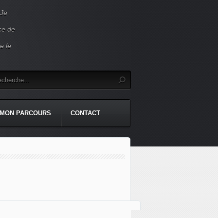
 Je
ace de
e le
MON PARCOURS
CONTACT