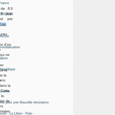
France
4304
 de 8,5
 € était
ERIQUE
2915
nné par
FMI
TAN.
2351
Links
Russie
2045
ion d’un
mondialisation
1817
e
qui ne
ation .
1739
cer
République
1716
us la
de la
aine
1559
n
dans la
 Cette
rorisme
1534
 la
tion de
ité pour une Nouvelle résistance
1427
ns
ermées
yrie - La Libye - l'Iran -
1379