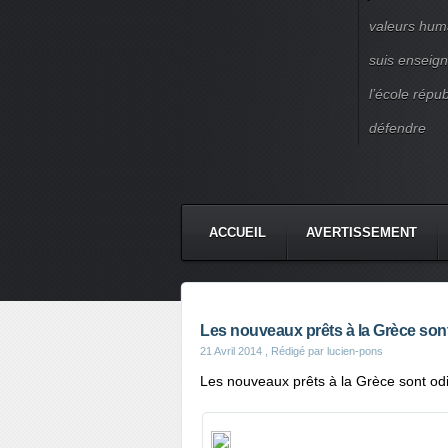
valeurs huma
suis enseigna
l’école répu
défendre
ACCUEIL
AVERTISSEMENT
Les nouveaux prêts à la Grèce sont 
21 Avril 2014
, Rédigé par lucien-pons
Les nouveaux prêts à la Grèce sont odie