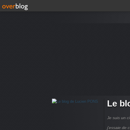
Le bl
Je suis un ci
j'essaie de 