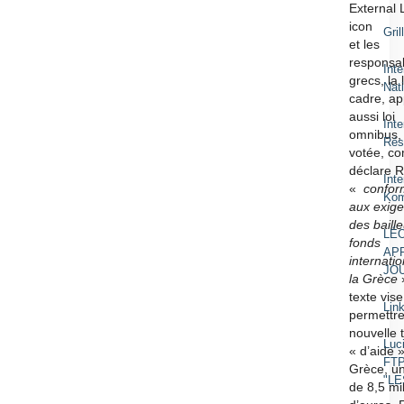
External 
icon
Gril
et les
responsa
Inte
grecs, la l
Nat
cadre, a
aussi loi
Int
omnibus, 
Rés
votée, c
déclare R
Int
«
confo
Kom
aux exig
des baill
LÉO
fonds
APR
internati
JOU
la Grèce
texte vise
Lin
permettre
nouvelle 
Luc
« d’aide »
FTP
Grèce, un
"L
de 8,5 mil