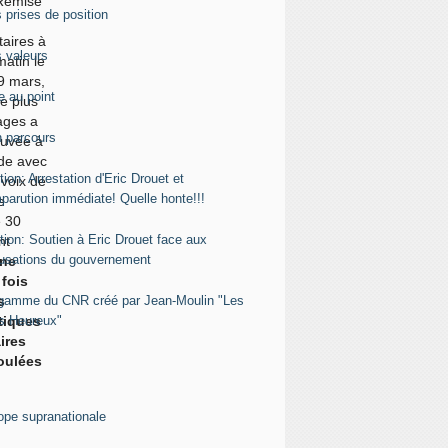
 Remise
 prises de position
aires à
 valeurs
atin le
9 mars,
e au point
de plus
ages a
 parcours
ouvée à
de avec
tion: Arrestation d'Eric Drouet et
voix de
parution immédiate! Quelle honte!!!
e
 30
tion: Soutien à Eric Drouet face aux
nt
usations du gouvernement
ne
 fois
gamme du CNR créé par Jean-Moulin "Les
s
rs Heureux"
tiques
ires
foulées
gories
ope supranationale
4584