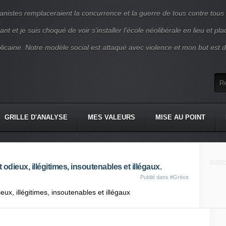
nistes remplaceraient la concurrence et la guerre de tous contre tous
nt et je suis choqué de voir s’installer l’école néolibérale en lieu et pl
blicaine. Notre modèle social est attaqué avec violence et mon but est d
GRILLE D'ANALYSE
MES VALEURS
MISE AU POINT
odieux, illégitimes, insoutenables et illégaux.
Publié dans
#Grèce
ux, illégitimes, insoutenables et illégaux