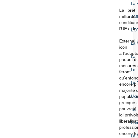
La 
Le prêt
milliards
AM
conditio
l’UE et le
L'O
External 
La 
icon
à l’adopt
La 
paquet d
mesures 
La n
feront
qu’enfon
La 
encore pl
majorité 
Ukr
populatio
grecque 
pauvreté.
Ter
loi prévoit
libéralisa
Com
professio
encore f
La S