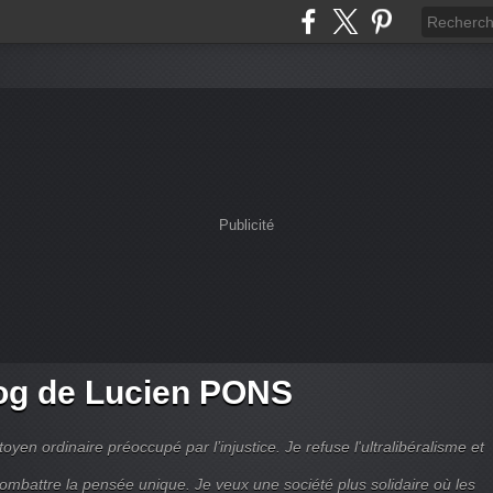
Publicité
og de Lucien PONS
toyen ordinaire préoccupé par l’injustice. Je refuse l'ultralibéralisme et
combattre la pensée unique. Je veux une société plus solidaire où les