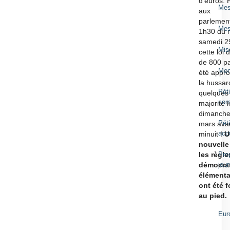
d’euros.
Mes
aux
parlement
Mes
1h30 du m
samedi 2
Mis
cette loi 
de 800 p
Mon
été appr
la hussar
Péti
quelques 
com
majorité l
dimanche
Péti
mars ava
acc
minuit !
U
nouvelle
Pro
les règle
jou
démocra
élémenta
ont été 
Caté
au pied.
Eur