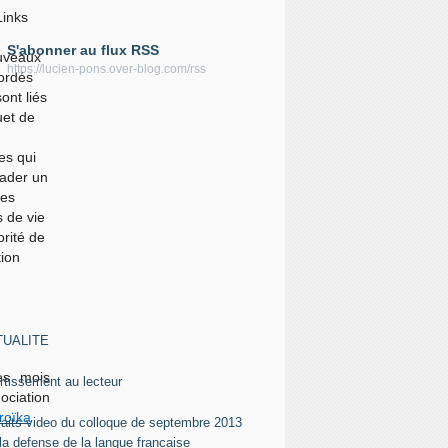
ez-moi
Links
S'abonner au flux RSS
ouveaux
https://lucien-pons.over-blog.com/rss
ordés
ont liés
uet de
letter
es qui
ez-vous pour être averti des nouveaux
rader un
es publiés.
les
s de vie
orité de
tion
es
TUALITE
es mois
rtissement au lecteur
ciation
roïka
raits video du colloque de septembre 2013
 la defense de la langue francaise