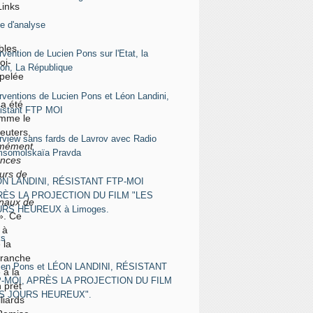
Links
le d'analyse
bles
rvention de Lucien Pons sur l'Etat, la
oi-
ion, La République
ppelée
erventions de Lucien Pons et Léon Landini,
a été
istant FTP MOI
omme le
euters,
erview sans fards de Lavrov avec Radio
rmément
somolskaïa Pravda
ences
eurs de
N LANDINI, RÉSISTANT FTP-MOI
ÈS LA PROJECTION DU FILM "LES
onaux de
RS HEUREUX à Limoges.
». Ce
 à
ks
 la
tranche
ien Pons et LÉON LANDINI, RÉSISTANT
 à la
-MOI, APRÈS LA PROJECTION DU FILM
 prêt
ES JOURS HEUREUX".
liards