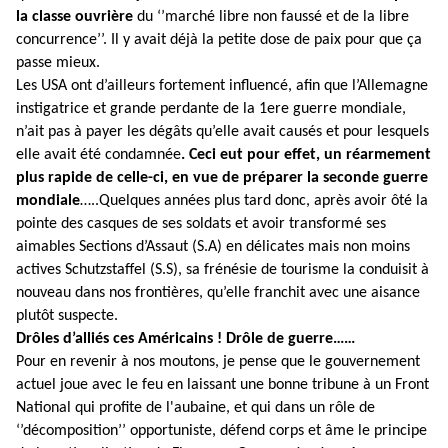
la classe ouvrière
du ‘’marché libre non faussé et de la libre
concurrence’’. Il y avait déjà la petite dose de paix pour que ça
passe mieux.
Les USA ont d’ailleurs fortement influencé, afin que l’Allemagne
instigatrice et grande perdante de la 1ere guerre mondiale,
n’ait pas à payer les dégâts qu’elle avait causés et pour lesquels
elle avait été condamnée
. Ceci eut pour effet, un réarmement
plus rapide de celle-ci, en vue de préparer la seconde guerre
mondiale
…..Quelques années plus tard donc, après avoir ôté la
pointe des casques de ses soldats et avoir transformé ses
aimables Sections d’Assaut (S.A) en délicates mais non moins
actives Schutzstaffel (S.S), sa frénésie de tourisme la conduisit à
nouveau dans nos frontières, qu’elle franchit avec une aisance
plutôt suspecte.
Drôles d’alliés ces Américains ! Drôle de guerre……
Pour en revenir à nos moutons, je pense que le gouvernement
actuel joue avec le feu en laissant une bonne tribune à un Front
National qui profite de l'aubaine, et qui dans un rôle de
‘’décomposition’’ opportuniste, défend corps et âme le principe