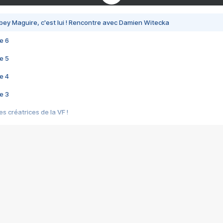
bey Maguire, c'est lui ! Rencontre avec Damien Witecka
e 6
e 5
e 4
e 3
s créatrices de la VF !
e 2
e 1
e Mektoub My Love arrive enfin ! Rencontre avec Shaïn Boumedine et Sal
i : après Toni en famille
elle réalise le bouleversant Dites lui que je l'aime
ais ! Rencontre autour de Vie privée de Rebecca Zlotowski