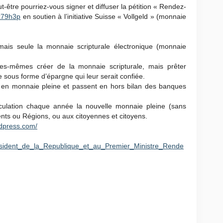
être pourriez-vous signer et diffuser la pétition « Rendez-
lx79h3p
en soutien à l’initiative Suisse « Vollgeld » (monnaie
ais seule la monnaie scripturale électronique (monnaie
es-mêmes créer de la monnaie scripturale, mais prêter
 sous forme d’épargne qui leur serait confiée.
 en monnaie pleine et passent en hors bilan des banques
culation chaque année la nouvelle monnaie pleine (sans
nts ou Régions, ou aux citoyennes et citoyens.
dpress.com/
President_de_la_Republique_et_au_Premier_Ministre_Rende