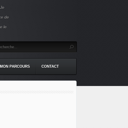
 Je
ace de
e le
MON PARCOURS
CONTACT