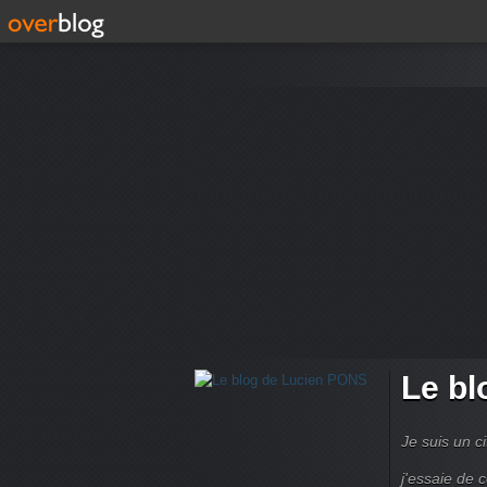
Le bl
Je suis un ci
j'essaie de 