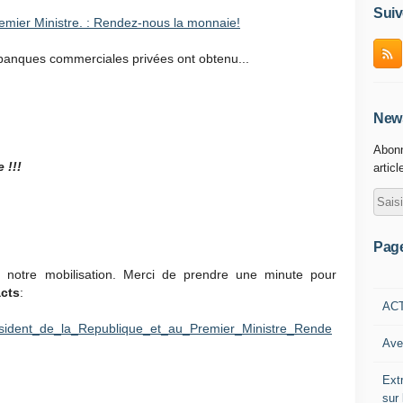
Suiv
emier Ministre. : Rendez-nous la monnaie!
banques commerciales privées ont obtenu...
News
Abonn
 !!!
articl
Pag
 notre mobilisation. Merci de prendre une minute pour
acts
:
AC
President_de_la_Republique_et_au_Premier_Ministre_Rende
Ave
Ext
sur