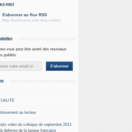
ez-moi
S'abonner au flux RSS
https://lucien-pons.over-blog.com/rss
letter
ez-vous pour être averti des nouveaux
es publiés.
es
TUALITE
rtissement au lecteur
raits video du colloque de septembre 2013
 la defense de la langue francaise