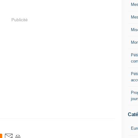
Mes
Mes
Publicité
Mis
Mon
Péti
com
Péti
acc
Pro
jou
Caté
Eur