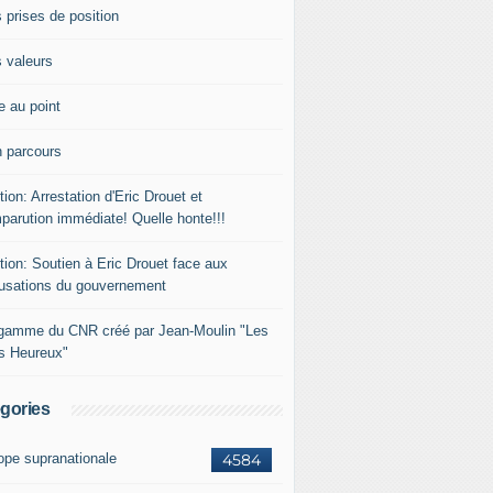
 prises de position
 valeurs
e au point
 parcours
tion: Arrestation d'Eric Drouet et
parution immédiate! Quelle honte!!!
tion: Soutien à Eric Drouet face aux
usations du gouvernement
gamme du CNR créé par Jean-Moulin "Les
rs Heureux"
gories
ope supranationale
4584