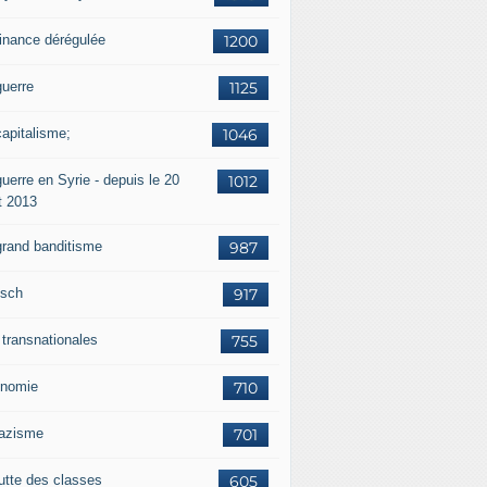
finance dérégulée
1200
guerre
1125
capitalisme;
1046
uerre en Syrie - depuis le 20
1012
t 2013
grand banditisme
987
sch
917
 transnationales
755
nomie
710
nazisme
701
lutte des classes
605