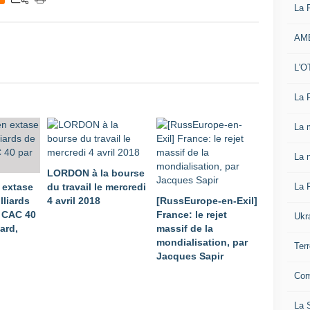
La 
AM
L'O
La 
La 
La n
LORDON à la bourse
La 
 extase
du travail le mercredi
lliards
4 avril 2018
[RussEurope-en-Exil]
u CAC 40
France: le rejet
Ukr
ard,
massif de la
mondialisation, par
Ter
Jacques Sapir
Com
La S