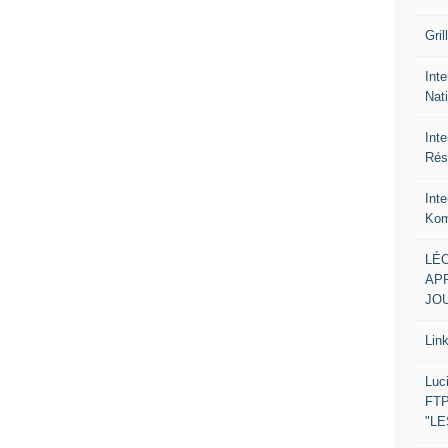
Gril
Inte
Nat
Int
Rés
Int
Kom
LÉO
APR
JOU
Lin
Luc
FTP
"L