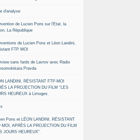
le d'analyse
rvention de Lucien Pons sur l'Etat, la
ion, La République
erventions de Lucien Pons et Léon Landini,
istant FTP MOI
erview sans fards de Lavrov avec Radio
somolskaïa Pravda
N LANDINI, RÉSISTANT FTP-MOI
ÈS LA PROJECTION DU FILM "LES
RS HEUREUX à Limoges.
ks
ien Pons et LÉON LANDINI, RÉSISTANT
-MOI, APRÈS LA PROJECTION DU FILM
ES JOURS HEUREUX".