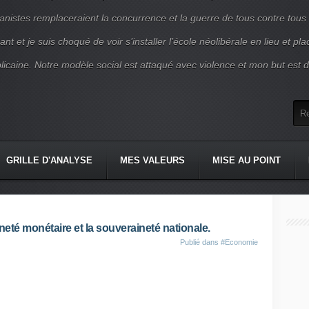
nistes remplaceraient la concurrence et la guerre de tous contre tous
nt et je suis choqué de voir s’installer l’école néolibérale en lieu et pl
blicaine. Notre modèle social est attaqué avec violence et mon but est d
GRILLE D'ANALYSE
MES VALEURS
MISE AU POINT
neté monétaire et la souveraineté nationale.
Publié dans
#Economie