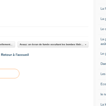
La 
La 
Le 
La g
aoû
Le régime de Kiev en Ukraine n’est pas « officiellement » un gouvernement néonazi.
Avaaz: un écran de fumée occultant les bombes libératrices à uranium appauvri.
Le 
Retour à l'accueil
Dae
Les
Eco
le 
La 