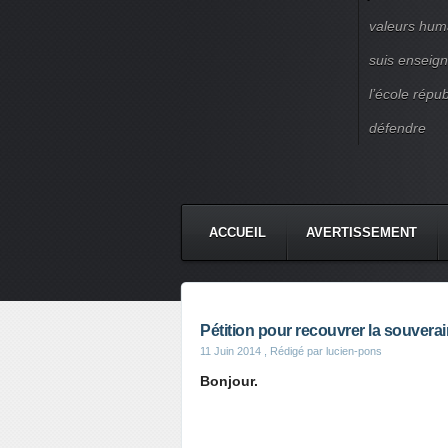
valeurs huma
suis enseigna
l’école répu
défendre
ACCUEIL
AVERTISSEMENT
Pétition pour recouvrer la souverai
11 Juin 2014
, Rédigé par lucien-pons
Bonjour.