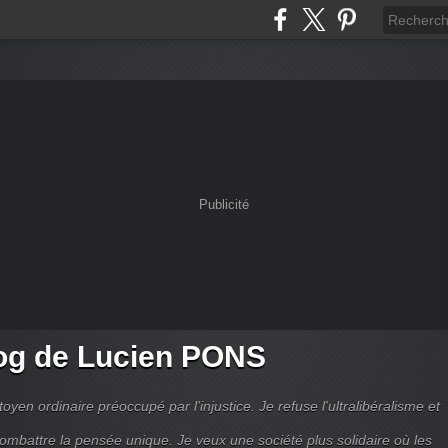
Publicité
og de Lucien PONS
toyen ordinaire préoccupé par l’injustice. Je refuse l'ultralibéralisme et
combattre la pensée unique. Je veux une société plus solidaire où les