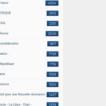
France
4304
ERIQUE
2915
TAN.
2351
Russie
2045
mondialisation
1817
ation .
1739
République
1716
aine
1559
rorisme
1534
ité pour une Nouvelle résistance
1427
yrie - La Libye - l'Iran -
1379