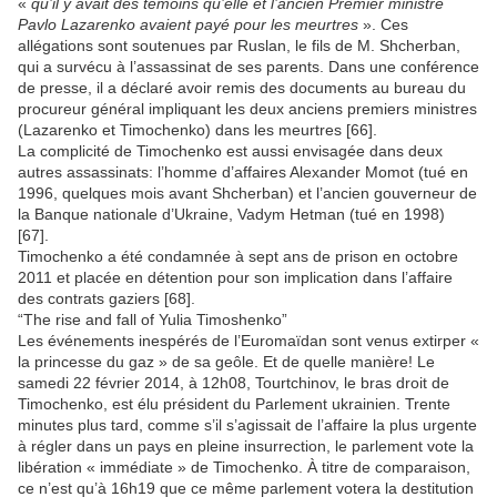
«
qu’il y avait des témoins qu’elle et l’ancien Premier ministre
Pavlo Lazarenko avaient payé pour les meurtres
». Ces
allégations sont soutenues par Ruslan, le fils de M. Shcherban,
qui a survécu à l’assassinat de ses parents. Dans une conférence
de presse, il a déclaré avoir remis des documents au bureau du
procureur général impliquant les deux anciens premiers ministres
(Lazarenko et Timochenko) dans les meurtres [66].
La complicité de Timochenko est aussi envisagée dans deux
autres assassinats: l’homme d’affaires Alexander Momot (tué en
1996, quelques mois avant Shcherban) et l’ancien gouverneur de
la Banque nationale d’Ukraine, Vadym Hetman (tué en 1998)
[67].
Timochenko a été condamnée à sept ans de prison en octobre
2011 et placée en détention pour son implication dans l’affaire
des contrats gaziers [68].
“The rise and fall of Yulia Timoshenko”
Les événements inespérés de l’Euromaïdan sont venus extirper «
la princesse du gaz » de sa geôle. Et de quelle manière! Le
samedi 22 février 2014, à 12h08, Tourtchinov, le bras droit de
Timochenko, est élu président du Parlement ukrainien. Trente
minutes plus tard, comme s’il s’agissait de l’affaire la plus urgente
à régler dans un pays en pleine insurrection, le parlement vote la
libération « immédiate » de Timochenko. À titre de comparaison,
ce n’est qu’à 16h19 que ce même parlement votera la destitution