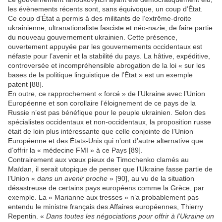
les évènements récents sont, sans équivoque, un coup d’État.
Ce coup d’État a permis à des militants de l’extrême-droite
ukrainienne, ultranationaliste fasciste et néo-nazie, de faire partie
du nouveau gouvernement ukrainien. Cette présence,
ouvertement appuyée par les gouvernements occidentaux est
néfaste pour l’avenir et la stabilité du pays. La hâtive, expéditive,
controversée et incompréhensible abrogation de la loi « sur les
bases de la politique linguistique de l’État » est un exemple
patent [88].
En outre, ce rapprochement « forcé » de l’Ukraine avec l’Union
Européenne et son corollaire l’éloignement de ce pays de la
Russie n’est pas bénéfique pour le peuple ukrainien. Selon des
spécialistes occidentaux et non-occidentaux, la proposition russe
était de loin plus intéressante que celle conjointe de l’Union
Européenne et des États-Unis qui n’ont d’autre alternative que
d’offrir la « médecine FMI » à ce Pays [89].
Contrairement aux vœux pieux de Timochenko clamés au
Maïdan, il serait utopique de penser que l’Ukraine fasse partie de
l’Union «
dans un avenir proche
» [90], au vu de la situation
désastreuse de certains pays européens comme la Grèce, par
exemple. La « Marianne aux tresses » n’a probablement pas
entendu le ministre français des Affaires européennes, Thierry
Repentin. «
Dans toutes les négociations pour offrir à l’Ukraine un