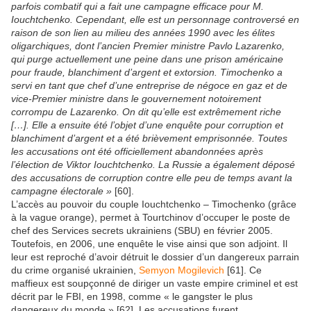
parfois combatif qui a fait une campagne efficace pour M.
Iouchtchenko. Cependant, elle est un personnage controversé en
raison de son lien au milieu des années 1990 avec les élites
oligarchiques, dont l’ancien Premier ministre Pavlo Lazarenko,
qui purge actuellement une peine dans une prison américaine
pour fraude, blanchiment d’argent et extorsion. Timochenko a
servi en tant que chef d’une entreprise de négoce en gaz et de
vice-Premier ministre dans le gouvernement notoirement
corrompu de Lazarenko. On dit qu’elle est extrêmement riche
[
…
]
.
Elle a ensuite été l’objet d’une enquête pour corruption et
blanchiment d’argent et a été brièvement emprisonnée. Toutes
les accusations ont été officiellement abandonnées après
l’élection de Viktor Iouchtchenko. La Russie a également déposé
des accusations de corruption contre elle peu de temps avant la
campagne électorale »
[60].
L’accès au pouvoir du couple Iouchtchenko – Timochenko (grâce
à la vague orange), permet à Tourtchinov d’occuper le poste de
chef des Services secrets ukrainiens (SBU) en février 2005.
Toutefois, en 2006, une enquête le vise ainsi que son adjoint. Il
leur est reproché d’avoir détruit le dossier d’un dangereux parrain
du crime organisé ukrainien,
Semyon Mogilevich
[61]. Ce
maffieux est soupçonné de diriger un vaste empire criminel et est
décrit par le FBI, en 1998, comme « le gangster le plus
dangereux du monde » [62]. Les accusations furent