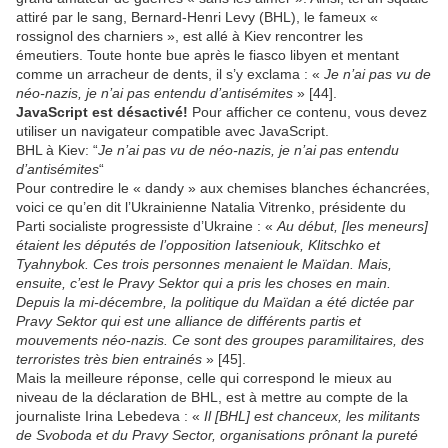
attiré par le sang, Bernard-Henri Levy (BHL), le fameux «
rossignol des charniers », est allé à Kiev rencontrer les
émeutiers. Toute honte bue après le fiasco libyen et mentant
comme un arracheur de dents, il s’y exclama : «
Je n’ai pas vu de
néo-nazis, je n’ai pas entendu d’antisémites
» [44].
JavaScript est désactivé!
Pour afficher ce contenu, vous devez
utiliser un navigateur compatible avec JavaScript.
BHL à Kiev: “
Je n’ai pas vu de néo-nazis, je n’ai pas entendu
d’antisémites
“
Pour contredire le « dandy » aux chemises blanches échancrées,
voici ce qu’en dit l’Ukrainienne Natalia Vitrenko, présidente du
Parti socialiste progressiste d’Ukraine : «
Au début,
[
les meneurs
]
étaient les députés de l’opposition Iatseniouk, Klitschko et
Tyahnybok. Ces trois personnes menaient le Maïdan. Mais,
ensuite, c’est le Pravy Sektor qui a pris les choses en main.
Depuis la mi-décembre, la politique du Maïdan a été dictée par
Pravy Sektor qui est une alliance de différents partis et
mouvements néo-nazis. Ce sont des groupes paramilitaires, des
terroristes très bien entrainés
» [45].
Mais la meilleure réponse, celle qui correspond le mieux au
niveau de la déclaration de BHL, est à mettre au compte de la
journaliste Irina Lebedeva : «
Il [BHL] est chanceux, les militants
de Svoboda et du Pravy Sector, organisations prônant la pureté