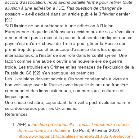
accord d’association, nous avons bataillé ferme pour retirer toute
allusion à une adhésion à l’UE. Pas question de changer de
position
» a-t-il déclaré dans un article publié le 3 février dernier
[91].
Si l’Ukraine ne peut prétendre à une adhésion à l’Union
Européenne et que les défenseurs occidentaux de sa « révolution
» ne mettent pas la main à la poche, tout semble indiquer que ce
pays n’est qu’un « cheval de Troie » pour gêner la Russie qui
prend trop de place et beaucoup d’aisance dans les enjeux
internationaux, à l’instar de son rôle dans le conflit syrien. Une
façon comme une autre d’ouvrir une nouvelle ère de guerre
froide. Les troubles en Crimée et les menaces de l’exclusion de la
Russie du G8 [92] n’en sont que les prémices.
Les Ukrainiens doivent savoir qu’ils sont condamnés à vivre en
bon voisinage avec la Russie avec laquelle ils ont une frontière
commune et des liens historiques, commerciaux, culturels et
linguistiques.
Une chose est sûre, cependant: le réveil « postrévolutionnaire »
sera douloureux pour les Ukrainiens.
Références
AFP, «
Élection présidentielle – Ioulia Timochenko refuse
de reconnaître sa défaite
», Le Point, 9 février 2010,
http://www.lepoint.fr/actualites-monde/2010-02-09/election-