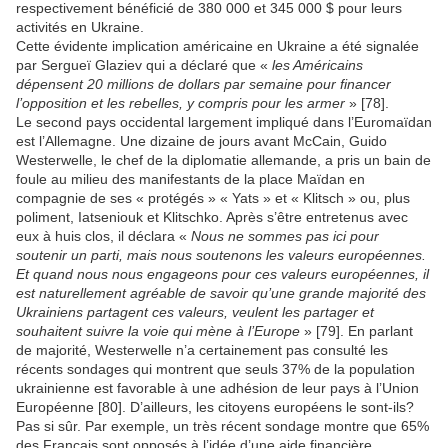
respectivement bénéficié de 380 000 et 345 000 $ pour leurs
activités en Ukraine.
Cette évidente implication américaine en Ukraine a été signalée
par Sergueï Glaziev qui a déclaré que «
les Américains
dépensent 20 millions de dollars par semaine pour financer
l’opposition et les rebelles, y compris pour les armer
» [78].
Le second pays occidental largement impliqué dans l’Euromaïdan
est l’Allemagne. Une dizaine de jours avant McCain, Guido
Westerwelle, le chef de la diplomatie allemande, a pris un bain de
foule au milieu des manifestants de la place Maïdan en
compagnie de ses « protégés » « Yats » et « Klitsch » ou, plus
poliment, Iatseniouk et Klitschko. Après s’être entretenus avec
eux à huis clos, il déclara «
Nous ne sommes pas ici pour
soutenir un parti, mais nous soutenons les valeurs européennes.
Et quand nous nous engageons pour ces valeurs européennes, il
est naturellement agréable de savoir qu’une grande majorité des
Ukrainiens partagent ces valeurs, veulent les partager et
souhaitent suivre la voie qui mène à l’Europe
» [79]. En parlant
de majorité, Westerwelle n’a certainement pas consulté les
récents sondages qui montrent que seuls 37% de la population
ukrainienne est favorable à une adhésion de leur pays à l’Union
Européenne [80]. D’ailleurs, les citoyens européens le sont-ils?
Pas si sûr. Par exemple, un très récent sondage montre que 65%
des Français sont opposés à l’idée d’une aide financière