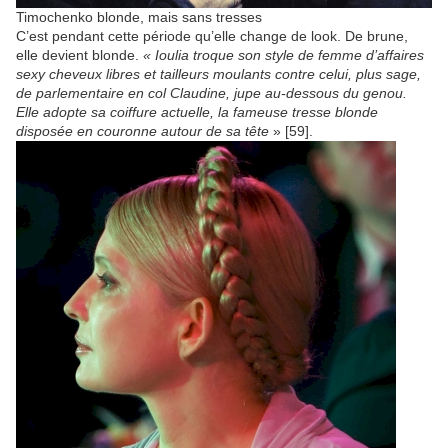
Timochenko blonde, mais sans tresses
C’est pendant cette période qu’elle change de look. De brune,
elle devient blonde.
«
Ioulia troque son style de femme d’affaires
sexy cheveux libres et tailleurs moulants contre celui, plus sage,
de parlementaire en col Claudine, jupe au-dessous du genou.
Elle adopte sa coiffure actuelle, la fameuse tresse blonde
disposée en couronne autour de sa tête
» [59].