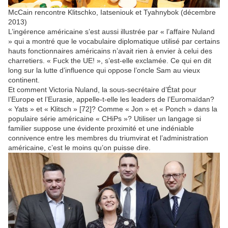
McCain rencontre Klitschko, Iatseniouk et Tyahnybok (décembre
2013)
L’ingérence américaine s’est aussi illustrée par « l’affaire Nuland
» qui a montré que le vocabulaire diplomatique utilisé par certains
hauts fonctionnaires américains n’avait rien à envier à celui des
charretiers. « Fuck the UE! », s’est-elle exclamée. Ce qui en dit
long sur la lutte d’influence qui oppose l’oncle Sam au vieux
continent.
Et comment Victoria Nuland, la sous-secrétaire d’État pour
l’Europe et l’Eurasie, appelle-t-elle les leaders de l’Euromaïdan?
« Yats » et « Klitsch » [72]? Comme « Jon » et « Ponch » dans la
populaire série américaine « CHiPs »? Utiliser un langage si
familier suppose une évidente proximité et une indéniable
connivence entre les membres du triumvirat et l’administration
américaine, c’est le moins qu’on puisse dire.