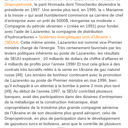
Dnipropetrovsk
, le parti Hromada dont Timochenko deviendra la
présidente en 1997. Une année plus tard, en 1995, la « Marianne
à la tresse » qui avait humblement commencé sa carrière de chef
d’entreprise avec un prêt de 5000$, réorganise sa modeste «
Compagnie du pétrole ukrainien » (créée en 1991) pour fonder,
avec l’aide de Lazarenko, la compagnie de distribution
d’hydrocarbures «
Systèmes énergétiques unis d’Ukraine »
(SEUU)
. Cette même année, Lazarenko est nommé vice-Premier
ministre chargé de l’énergie. Très certainement favorisés par les
leviers politiques inhérents au poste de Lazarenko, les résultats
de SEUU explosent : 10 milliards de dollars de chiffre d’affaires et
4 milliards de profits pour l’année 1996! Et tout cela grâce à des
contrats très lucratifs reliés à la vente en Ukraine de gaz naturel
russe [48]. Les années de bonheur continuent avec la promotion
de Lazarenko au poste de Premier ministre en mai 1996, bien
qu’il échappât à un attentat à la bombe à peine 2 mois plus tard
[49]. Au début de l’année 1997, la SEUU contrôlait plusieurs
banques, avait des participations dans des dizaines d’entreprises
de la métallurgie et la construction mécanique, était
copropriétaire de la troisième plus grande compagnie aérienne
de l’Ukraine et de son deuxième plus grand aéroport, celui de
Dnipropetrovsk, en plus de participation dans le développement
de gazoducs turcs et boliviens, ainsi que le contrôle de plusieurs