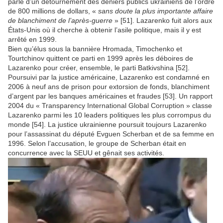
parle d’un détournement des deniers publics ukrainiens de l’ordre
de 800 millions de dollars, «
sans doute la plus importante affaire
de blanchiment de l’après-guerre
» [51]. Lazarenko fuit alors aux
États-Unis où il cherche à obtenir l’asile politique, mais il y est
arrêté en 1999.
Bien qu’élus sous la bannière Hromada, Timochenko et
Tourtchinov quittent ce parti en 1999 après les déboires de
Lazarenko pour créer, ensemble, le parti Batkivshina [52].
Poursuivi par la justice américaine, Lazarenko est condamné en
2006 à neuf ans de prison pour extorsion de fonds, blanchiment
d’argent par les banques américaines et fraudes [53]. Un rapport
2004 du « Transparency International Global Corruption » classe
Lazarenko parmi les 10 leaders politiques les plus corrompus du
monde [54]. La justice ukrainienne poursuit toujours Lazarenko
pour l’assassinat du député Evguen Scherban et de sa femme en
1996. Selon l’accusation, le groupe de Scherban était en
concurrence avec la SEUU et gênait ses activités.