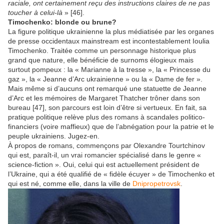
raciale, ont certainement reçu des instructions claires de ne pas
toucher à celui-là
» [46].
Timochenko: blonde ou brune?
La figure politique ukrainienne la plus médiatisée par les organes
de presse occidentaux mainstream est incontestablement Ioulia
Timochenko. Traitée comme un personnage historique plus
grand que nature, elle bénéficie de surnoms élogieux mais
surtout pompeux : la « Marianne à la tresse », la « Princesse du
gaz », la « Jeanne d’Arc ukrainienne » ou la « Dame de fer ».
Mais même si d’aucuns ont remarqué une statuette de Jeanne
d’Arc et les mémoires de Margaret Thatcher trôner dans son
bureau [47], son parcours est loin d’être si vertueux. En fait, sa
pratique politique relève plus des romans à scandales politico-
financiers (voire maffieux) que de l’abnégation pour la patrie et le
peuple ukrainiens. Jugez-en.
À propos de romans, commençons par Olexandre Tourtchinov
qui est, paraît-il, un vrai romancier spécialisé dans le genre «
science-fiction ». Oui, celui qui est actuellement président de
l’Ukraine, qui a été qualifié de « fidèle écuyer » de Timochenko et
qui est né, comme elle, dans la ville de
Dnipropetrovsk
.