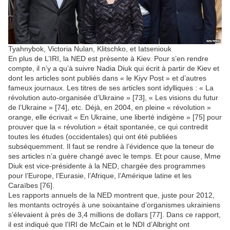
Tyahnybok, Victoria Nulan, Klitschko, et Iatseniouk
En plus de L’IRI, la NED est présente à Kiev. Pour s’en rendre
compte, il n’y a qu’à suivre Nadia Diuk qui écrit à partir de Kiev et
dont les articles sont publiés dans « le Kiyv Post » et d’autres
fameux journaux. Les titres de ses articles sont idylliques : « La
révolution auto-organisée d’Ukraine » [73], « Les visions du futur
de l’Ukraine » [74], etc. Déjà, en 2004, en pleine « révolution »
orange, elle écrivait « En Ukraine, une liberté indigène » [75] pour
prouver que la « révolution » était spontanée, ce qui contredit
toutes les études (occidentales) qui ont été publiées
subséquemment. Il faut se rendre à l’évidence que la teneur de
ses articles n’a guère changé avec le temps. Et pour cause, Mme
Diuk est vice-présidente à la NED, chargée des programmes
pour l’Europe, l’Eurasie, l’Afrique, l’Amérique latine et les
Caraïbes [76].
Les rapports annuels de la NED montrent que, juste pour 2012,
les montants octroyés à une soixantaine d’organismes ukrainiens
s’élevaient à près de 3,4 millions de dollars [77]. Dans ce rapport,
il est indiqué que l’IRI de McCain et le NDI d’Albright ont