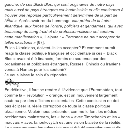
gauche, de ces Black Bloc, qui sont originaires de notre pays
mais aussi de pays étrangers est inadmissible et elle continuera à
trouver une réponse particulièrement déterminée de la part de
l’État ».
Après avoir rendu hommage
«au préfet de la Loire
Atlantique, aux forces de l’ordre, policiers et gendarmes, qui avec
beaucoup de sang froid et de professionnalisme ont contenu
cette manifestation »
, il ajouta :
« Personne ne peut accepter de
telles exactions »
[87].
Et les Ukrainiens, doivent-ils les accepter? Et comment aurait
réagi la classe politique française et occidentale si ces « Black
Bloc » avaient été financés, formés ou soutenus par des
organismes et politiciens étrangers, Russes, Chinois ou Iraniens
venus à Nantes pour les soutenir?
Je vous laisse le soin d’y répondre.
En définitive, il faut se rendre à l’évidence que l’Euromaïdan, tout
comme la « révolution » orange, est un mouvement largement
soutenu par des officines occidentales. Cette conclusion ne doit
pas éclipser la réelle corruption de toute la classe politique
ukrainienne. Vouloir nous présenter, comme le font les médias
occidentaux mainstream, les « bons » avec Timochenko et les «
mauvais » avec Ianoukovytch est une vision biaisée de la réalité.
Le gouvernement Ianoukovytch ayant été démocratiquement élu,