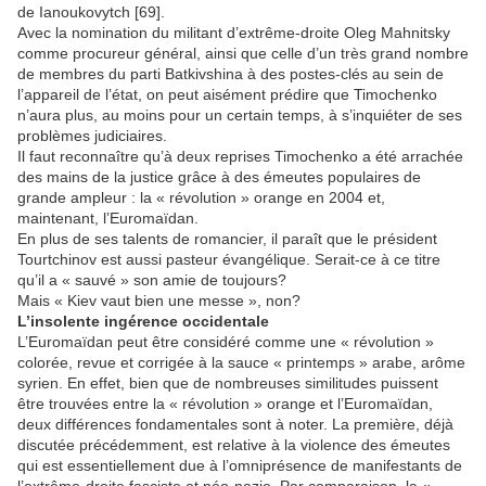
de Ianoukovytch [69].
Avec la nomination du militant d’extrême-droite Oleg Mahnitsky
comme procureur général, ainsi que celle d’un très grand nombre
de membres du parti Batkivshina à des postes-clés au sein de
l’appareil de l’état, on peut aisément prédire que Timochenko
n’aura plus, au moins pour un certain temps, à s’inquiéter de ses
problèmes judiciaires.
Il faut reconnaître qu’à deux reprises Timochenko a été arrachée
des mains de la justice grâce à des émeutes populaires de
grande ampleur : la « révolution » orange en 2004 et,
maintenant, l’Euromaïdan.
En plus de ses talents de romancier, il paraît que le président
Tourtchinov est aussi pasteur évangélique. Serait-ce à ce titre
qu’il a « sauvé » son amie de toujours?
Mais « Kiev vaut bien une messe », non?
L’insolente ingérence occidentale
L’Euromaïdan peut être considéré comme une « révolution »
colorée, revue et corrigée à la sauce « printemps » arabe, arôme
syrien. En effet, bien que de nombreuses similitudes puissent
être trouvées entre la « révolution » orange et l’Euromaïdan,
deux différences fondamentales sont à noter. La première, déjà
discutée précédemment, est relative à la violence des émeutes
qui est essentiellement due à l’omniprésence de manifestants de