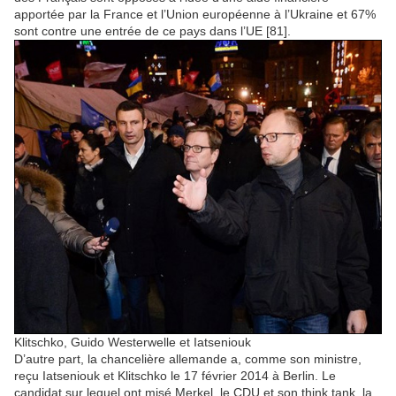
apportée par la France et l’Union européenne à l’Ukraine et 67%
sont contre une entrée de ce pays dans l’UE [81].
Klitschko, Guido Westerwelle et Iatseniouk
D’autre part, la chancelière allemande a, comme son ministre,
reçu Iatseniouk et Klitschko le 17 février 2014 à Berlin. Le
candidat sur lequel ont misé Merkel, le CDU et son think tank, la