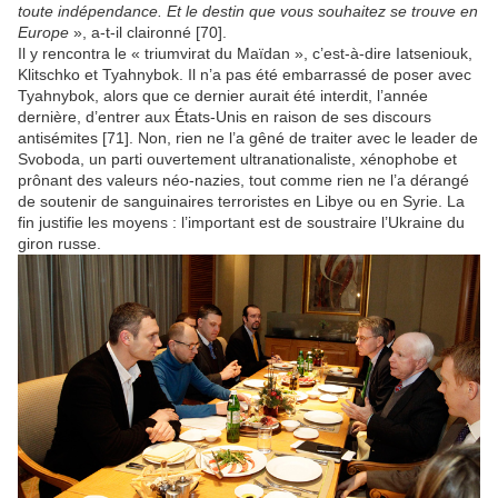
toute indépendance. Et le destin que vous souhaitez se trouve en
Europe
», a-t-il claironné [70].
Il y rencontra le « triumvirat du Maïdan », c’est-à-dire Iatseniouk,
Klitschko et Tyahnybok. Il n’a pas été embarrassé de poser avec
Tyahnybok, alors que ce dernier aurait été interdit, l’année
dernière, d’entrer aux États-Unis en raison de ses discours
antisémites [71]. Non, rien ne l’a gêné de traiter avec le leader de
Svoboda, un parti ouvertement ultranationaliste, xénophobe et
prônant des valeurs néo-nazies, tout comme rien ne l’a dérangé
de soutenir de sanguinaires terroristes en Libye ou en Syrie. La
fin justifie les moyens : l’important est de soustraire l’Ukraine du
giron russe.