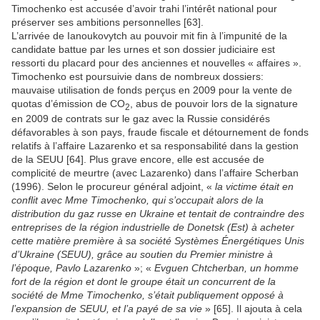
Timochenko est accusée d’avoir trahi l’intérêt national pour
préserver ses ambitions personnelles [63].
L’arrivée de Ianoukovytch au pouvoir mit fin à l’impunité de la
candidate battue par les urnes et son dossier judiciaire est
ressorti du placard pour des anciennes et nouvelles « affaires ».
Timochenko est poursuivie dans de nombreux dossiers:
mauvaise utilisation de fonds perçus en 2009 pour la vente de
quotas d’émission de CO
, abus de pouvoir lors de la signature
2
en 2009 de contrats sur le gaz avec la Russie considérés
défavorables à son pays, fraude fiscale et détournement de fonds
relatifs à l’affaire Lazarenko et sa responsabilité dans la gestion
de la SEUU [64]. Plus grave encore, elle est accusée de
complicité de meurtre (avec Lazarenko) dans l’affaire Scherban
(1996). Selon le procureur général adjoint, «
la victime était en
conflit avec Mme Timochenko, qui s’occupait alors de la
distribution du gaz russe en Ukraine et tentait de contraindre des
entreprises de la région industrielle de Donetsk (Est) à acheter
cette matière première à sa société Systèmes Énergétiques Unis
d’Ukraine (SEUU), grâce au soutien du Premier ministre à
l’époque, Pavlo Lazarenko
»; «
Evguen Chtcherban, un homme
fort de la région et dont le groupe était un concurrent de la
société de Mme Timochenko, s’était publiquement opposé à
l’expansion de SEUU, et l’a payé de sa vie
» [65]. Il ajouta à cela