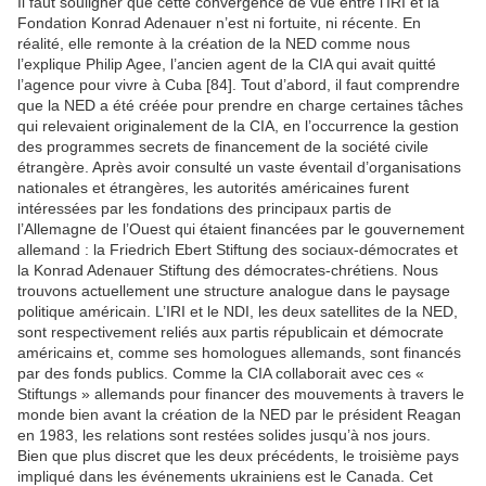
Il faut souligner que cette convergence de vue entre l’IRI et la
Fondation Konrad Adenauer n’est ni fortuite, ni récente. En
réalité, elle remonte à la création de la NED comme nous
l’explique Philip Agee, l’ancien agent de la CIA qui avait quitté
l’agence pour vivre à Cuba [84]. Tout d’abord, il faut comprendre
que la NED a été créée pour prendre en charge certaines tâches
qui relevaient originalement de la CIA, en l’occurrence la gestion
des programmes secrets de financement de la société civile
étrangère. Après avoir consulté un vaste éventail d’organisations
nationales et étrangères, les autorités américaines furent
intéressées par les fondations des principaux partis de
l’Allemagne de l’Ouest qui étaient financées par le gouvernement
allemand : la Friedrich Ebert Stiftung des sociaux-démocrates et
la Konrad Adenauer Stiftung des démocrates-chrétiens. Nous
trouvons actuellement une structure analogue dans le paysage
politique américain. L’IRI et le NDI, les deux satellites de la NED,
sont respectivement reliés aux partis républicain et démocrate
américains et, comme ses homologues allemands, sont financés
par des fonds publics. Comme la CIA collaborait avec ces «
Stiftungs » allemands pour financer des mouvements à travers le
monde bien avant la création de la NED par le président Reagan
en 1983, les relations sont restées solides jusqu’à nos jours.
Bien que plus discret que les deux précédents, le troisième pays
impliqué dans les événements ukrainiens est le Canada. Cet