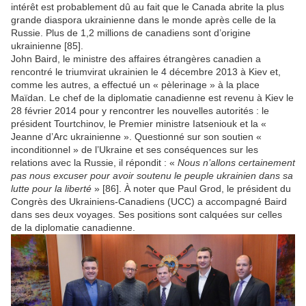
intérêt est probablement dû au fait que le Canada abrite la plus
grande diaspora ukrainienne dans le monde après celle de la
Russie. Plus de 1,2 millions de canadiens sont d’origine
ukrainienne [85].
John Baird, le ministre des affaires étrangères canadien a
rencontré le triumvirat ukrainien le 4 décembre 2013 à Kiev et,
comme les autres, a effectué un « pèlerinage » à la place
Maïdan. Le chef de la diplomatie canadienne est revenu à Kiev le
28 février 2014 pour y rencontrer les nouvelles autorités : le
président Tourtchinov, le Premier ministre Iatseniouk et la «
Jeanne d’Arc ukrainienne ». Questionné sur son soutien «
inconditionnel » de l’Ukraine et ses conséquences sur les
relations avec la Russie, il répondit : «
Nous n’allons certainement
pas nous excuser pour avoir soutenu le peuple ukrainien dans sa
lutte pour la liberté
» [86]. À noter que Paul Grod, le président du
Congrès des Ukrainiens-Canadiens (UCC) a accompagné Baird
dans ses deux voyages. Ses positions sont calquées sur celles
de la diplomatie canadienne.