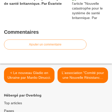
de santé britannique. Par Évariste
Commentaires
Ajouter un commentaire
< Le nouveau Gladio en
L'association "Comité pour
Ukraine par Manlio Dinucci.
une Nouvelle Résistance-
CNR" organise à NICE une
soirée consacrée à la
Résistance, le mardi 6 mai
Hébergé par Overblog
2014 à 18h. >
Top articles
Pages