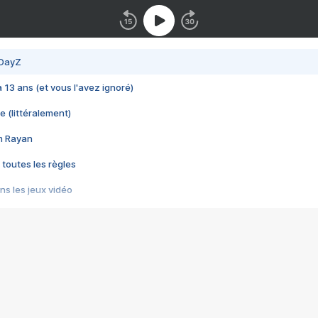
 DayZ
 a 13 ans (et vous l'avez ignoré)
e (littéralement)
im Rayan
 toutes les règles
s les jeux vidéo
us choquant de Rockstar ? - Le scandale BULLY
e plus moche de Steam
du RÊVE tourne au CAUCHEMAR
pendant 8 heures
it… à tort