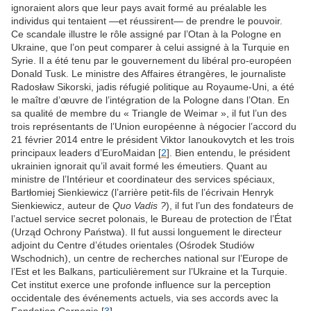
ignoraient alors que leur pays avait formé au préalable les
individus qui tentaient —et réussirent— de prendre le pouvoir.
Ce scandale illustre le rôle assigné par l’Otan à la Pologne en
Ukraine, que l’on peut comparer à celui assigné à la Turquie en
Syrie. Il a été tenu par le gouvernement du libéral pro-européen
Donald Tusk. Le ministre des Affaires étrangères, le journaliste
Radosław Sikorski, jadis réfugié politique au Royaume-Uni, a été
le maître d’œuvre de l’intégration de la Pologne dans l’Otan. En
sa qualité de membre du « Triangle de Weimar », il fut l’un des
trois représentants de l’Union européenne à négocier l’accord du
21 février 2014 entre le président Viktor Ianoukovytch et les trois
principaux leaders d’EuroMaidan [
2
]. Bien entendu, le président
ukrainien ignorait qu’il avait formé les émeutiers. Quant au
ministre de l’Intérieur et coordinateur des services spéciaux,
Bartłomiej Sienkiewicz (l’arrière petit-fils de l’écrivain Henryk
Sienkiewicz, auteur de
Quo Vadis ?
), il fut l’un des fondateurs de
l’actuel service secret polonais, le Bureau de protection de l’État
(Urząd Ochrony Państwa). Il fut aussi longuement le directeur
adjoint du Centre d’études orientales (Ośrodek Studiów
Wschodnich), un centre de recherches national sur l’Europe de
l’Est et les Balkans, particulièrement sur l’Ukraine et la Turquie.
Cet institut exerce une profonde influence sur la perception
occidentale des événements actuels, via ses accords avec la