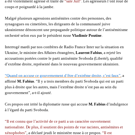
a été violemment agressé et traité de
“sale Juif”
. Les agresseurs l’ont roué de
coups et poignardé à la jambe.
Malgré plusieurs agressions antisémites contre des personnes, des
synagogues ou cimetières, les dirigeants de la communauté juive
ukrainienne dénoncent une propagande politique autour de l’antisémitisme
orchestré selon eux par le président russe
Vladimir Poutine
.
Interrogé mardi par nos confrères de Radio France Inter sur la situation en
Ukraine, le ministre des Affaires étrangères,
Laurent Fabius
, a rejeté les
accusations portées contre le parti antisémite Svoboda (Liberté), qualifié
d’extrême droite, représenté dans le nouveau gouvernement ukrainien.
“Quand on accuse ce gouvernement d’être d’extrême droite, c’est faux”
, a
affirmé
M. Fabius
. “Il y a trois membres du parti Svoboda qui est un parti
plus à droite que les autres, mais l’extrême droite n’est pas au sein du
gouvernement”, a-t-il ajouté.
Ces propos ont irrité la diplomatie russe qui accuse
M. Fabius
d’indulgence
à l’égard du parti Svoboda.
“Il est connu que l’activité de ce parti a un caractère ouvertement
nationaliste. De plus, il soutient des points de vue racistes, antisémites et
xénophobes”
, a déclaré jeudi le ministère russe à ce propos.
“Il est