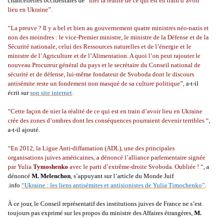
chancelleries occidentales de
“nier la réalité de ce qui est en train d’avoir
lieu en Ukraine”.
“La preuve ? Il y a bel et bien au gouvernement quatre ministres néo-nazis et
non des moindres : le vice-Premier ministre, le ministre de la Défense et de la
Sécurité nationale, celui des Ressources naturelles et de l’énergie et le
ministre de l’Agriculture et de l’Alimentation. A quoi l’on peut rajouter le
nouveau Procureur général du pays et le secrétaire du Conseil national de
sécurité et de défense, lui-même fondateur de Svoboda dont le discours
antisémite reste un fondement non masqué de sa culture politique”
, a-t-il
écrit sur
son site internet
.
“Cette façon de nier la réalité de ce qui est en train d’avoir lieu en Ukraine
crée des zones d’ombres dont les conséquences pourraient devenir terribles “
,
a-t-il ajouté.
“En 2012, la Ligue Anti-diffamation (ADL), une des principales
organisations juives américaines, a dénoncé l’alliance parlementaire signée
par Yulia
Tymoshenko
avec le parti d’extrême-droite Svoboda. Oubliée ! “
, a
dénoncé
M. Melenchon
, s’appuyant sur l’article du Monde Juif
.info
“Ukraine : les liens antisémites et antisionistes de Yulia Timochenko”
.
À ce jour, le Conseil représentatif des institutions juives de France ne s’est
toujours pas exprimé sur les propos du ministre des Affaires étrangères,
M.