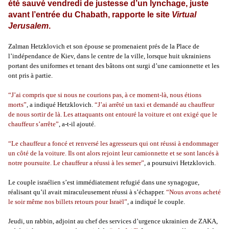
été sauvé vendredi de justesse d’un lynchage, juste
avant l’entrée du Chabath, rapporte le site
Virtual
Jerusalem
.
Zalman Hetzklovich et son épouse se promenaient prés de la Place de
l’indépendance de Kiev, dans le centre de la ville, lorsque huit ukrainiens
portant des uniformes et tenant des bâtons ont surgi d’une camionnette et les
ont pris à partie.
“J’ai compris que si nous ne courions pas, à ce moment-là, nous étions
morts”
, a indiqué Hetzklovich.
“J’ai arrêté un taxi et demandé au chauffeur
de nous sortir de là. Les attaquants ont entouré la voiture et ont exigé que le
chauffeur s’arrête”
, a-t-il ajouté.
“Le chauffeur a foncé et renversé les agresseurs qui ont réussi à endommager
un côté de la voiture. Ils ont alors rejoint leur camionnette et se sont lancés à
notre poursuite. Le chauffeur a réussi à les semer”
, a poursuivi Hetzklovich.
Le couple israélien s’est immédiatement refugié dans une synagogue,
réalisant qu’il avait miraculeusement réussi à s’échapper.
“Nous avons acheté
le soir même nos billets retours pour Israël”
, a indiqué le couple.
Jeudi, un rabbin, adjoint au chef des services d’urgence ukrainien de ZAKA,