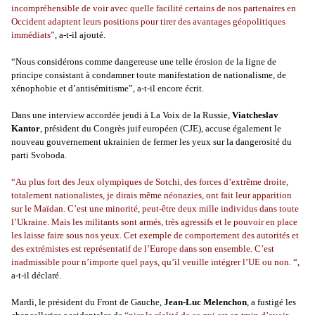
incompréhensible de voir avec quelle facilité certains de nos partenaires en
Occident adaptent leurs positions pour tirer des avantages géopolitiques
immédiats”
, a-t-il ajouté.
“Nous considérons comme dangereuse une telle érosion de la ligne de
principe consistant à condamner toute manifestation de nationalisme, de
xénophobie et d’antisémitisme”, a-t-il encore écrit.
Dans une interview accordée jeudi à La Voix de la Russie,
Viatcheslav
Kantor
, président du Congrès juif européen (CJE), accuse également le
nouveau gouvernement ukrainien de fermer les yeux sur la dangerosité du
parti Svoboda.
“Au plus fort des Jeux olympiques de Sotchi, des forces d’extrême droite,
totalement nationalistes, je dirais même néonazies, ont fait leur apparition
sur le Maïdan. C’est une minorité, peut-être deux mille individus dans toute
l’Ukraine. Mais les militants sont armés, très agressifs et le pouvoir en place
les laisse faire sous nos yeux. Cet exemple de comportement des autorités et
des extrémistes est représentatif de l’Europe dans son ensemble. C’est
inadmissible pour n’importe quel pays, qu’il veuille intégrer l’UE ou non. “
,
a-t-il déclaré.
Mardi, le président du Front de Gauche,
Jean-Luc Melenchon
, a fustigé les