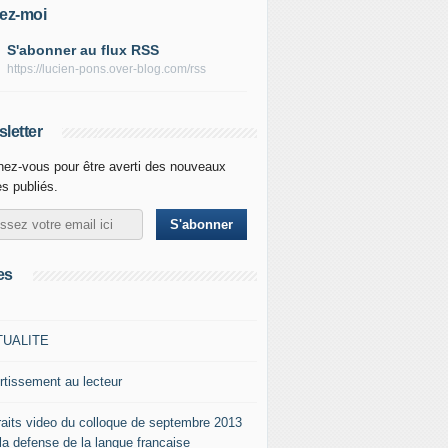
ez-moi
S'abonner au flux RSS
https://lucien-pons.over-blog.com/rss
letter
ez-vous pour être averti des nouveaux
es publiés.
es
TUALITE
rtissement au lecteur
raits video du colloque de septembre 2013
 la defense de la langue francaise