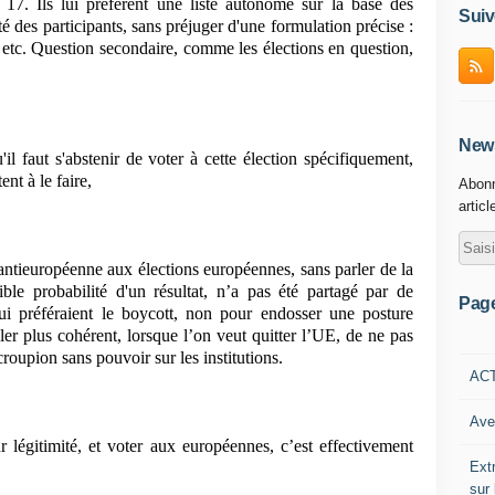
7. Ils lui préfèrent une liste autonome sur la base des
Suiv
é des participants, sans préjuger d'une formulation précise :
 etc. Question secondaire, comme les élections en question,
News
'il faut s'abstenir de voter à cette élection spécifiquement,
nt à le faire,
Abonn
articl
e antieuropéenne aux élections européennes, sans parler de la
aible probabilité d'un résultat, n’a pas été partagé par de
Pag
ui préféraient le boycott, non pour endosser une posture
er plus cohérent, lorsque l’on veut quitter l’UE, de ne pas
croupion sans pouvoir sur les institutions.
AC
Ave
 légitimité, et voter aux européennes, c’est effectivement
Ext
sur