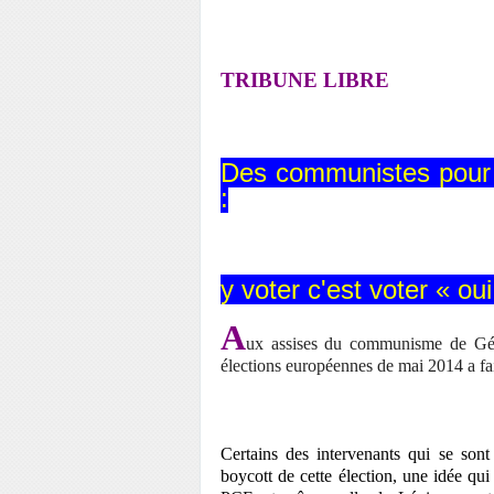
TRIBUNE LIBRE
Des communistes pour l
:
y voter c'est voter « ou
A
ux assises du communisme de Géme
élections européennes de mai 2014 a fai
Certains des intervenants qui se son
boycott de cette élection, une idée qui