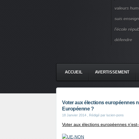
valeurs huma
suis enseigna
l’école répu
défendre
ACCUEIL
AVERTISSEMENT
Voter aux élections européennes n’e
Européenne ?
18 Janvier 2014
, Rédigé par lucien-pons
Voter aux élections européennes n’est-