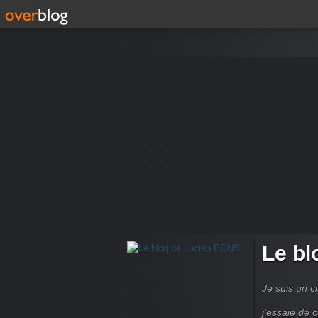
Le bl
Je suis un ci
j'essaie de 