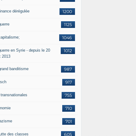
finance dérégulée
1200
guerre
1125
capitalisme;
1046
uerre en Syrie - depuis le 20
1012
t 2013
grand banditisme
987
sch
917
 transnationales
755
nomie
710
nazisme
701
lutte des classes
605