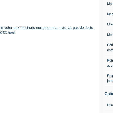
Mes
Mes
Mis
-voter-aux-elections-europeennes-n-est-ce-pas-de-facto-
9253.html
Mon
Péti
com
Péti
acc
Pro
jou
Caté
Eur