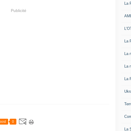
La 
Publicité
AM
L'O
La 
La 
La n
La 
Ukr
Ter
Com
post
0
La S