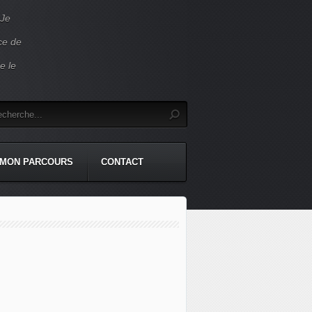
 Je
ace de
e le
MON PARCOURS
CONTACT