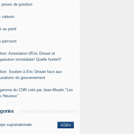
 prises de position
 valeurs
e au point
 parcours
tion: Arrestation d'Eric Drouet et
parution immédiate! Quelle honte!!!
tion: Soutien à Eric Drouet face aux
usations du gouvernement
gamme du CNR créé par Jean-Moulin "Les
rs Heureux"
gories
ope supranationale
4584