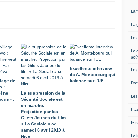
La 
La 
Le 
La g
aoû
Excellente interview
Le 
de A. Montebourg qui
lage de
balance sur l'UE.
Dae
o :
l ne
La suppression de la
Les
nous ».
Sécurité Sociale est
en marche.
Eco
Projection par les
Gilets Jaunes du film
le 
« La Sociale » ce
samedi 6 avril 2019 à
La 
Nice