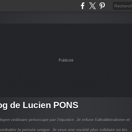
Publicité
og de Lucien PONS
toyen ordinaire préoccupé par l’injustice. Je refuse l'ultralibéralisme et
combattre la pensée unique. Je veux une société plus solidaire où les