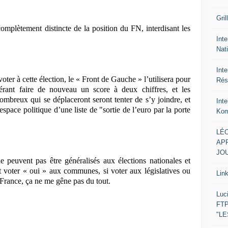
Gril
 complètement distincte de la position du FN, interdisant les
Inte
Nat
Int
oter à cette élection, le « Front de Gauche » l’utilisera pour
Rés
érant faire de nouveau un score à deux chiffres, et les
ombreux qui se déplaceront seront tenter de s’y joindre, et
Int
space politique d’une liste de "sortie de l’euro par la porte
Kom
LÉO
APR
JOU
 peuvent pas être généralisés aux élections nationales et
st voter « oui » aux communes, si voter aux législatives ou
Lin
a France, ça ne me gêne pas du tout.
Luc
FTP
"L