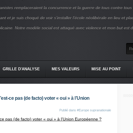
nistes remplaceraient la concurrence et la guerre de tous contre tous
nt et je suis choqué de voir s’installer l’école néolibérale en lieu et pl
blicaine. Notre modèle social est attaqué avec violence et mon but est d
GRILLE D'ANALYSE
MES VALEURS
MISE AU POINT
st-ce pas (de facto) voter « oui » à l’Union
Publié dans
#Europe supranationale
ce pas (de facto) voter « oui » à l’Union Européenne ?