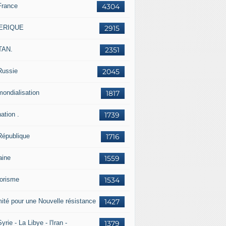
France
4304
ERIQUE
2915
TAN.
2351
Russie
2045
mondialisation
1817
ation .
1739
République
1716
aine
1559
rorisme
1534
ité pour une Nouvelle résistance
1427
yrie - La Libye - l'Iran -
1379