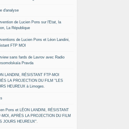
le d'analyse
rvention de Lucien Pons sur l'Etat, la
ion, La République
erventions de Lucien Pons et Léon Landini,
istant FTP MOI
erview sans fards de Lavrov avec Radio
somolskaïa Pravda
N LANDINI, RÉSISTANT FTP-MOI
ÈS LA PROJECTION DU FILM "LES
RS HEUREUX à Limoges.
ks
ien Pons et LÉON LANDINI, RÉSISTANT
-MOI, APRÈS LA PROJECTION DU FILM
ES JOURS HEUREUX".