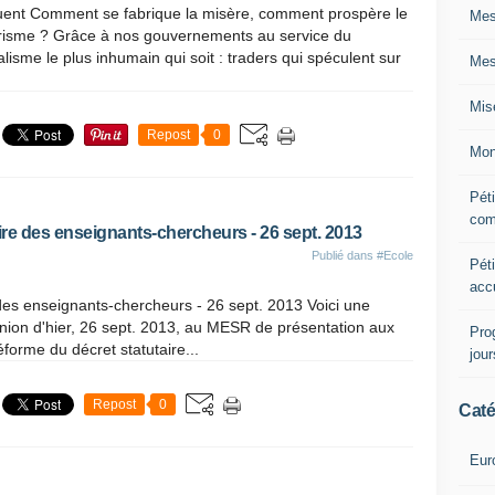
quent Comment se fabrique la misère, comment prospère le
Mes
orisme ? Grâce à nos gouvernements au service du
alisme le plus inhumain qui soit : traders qui spéculent sur
Mes
Mis
Repost
0
Mon
Péti
com
aire des enseignants-chercheurs - 26 sept. 2013
Publié dans
#Ecole
Péti
acc
 des enseignants-chercheurs - 26 sept. 2013 Voici une
nion d'hier, 26 sept. 2013, au MESR de présentation aux
Pro
éforme du décret statutaire...
jou
Repost
0
Caté
Eur