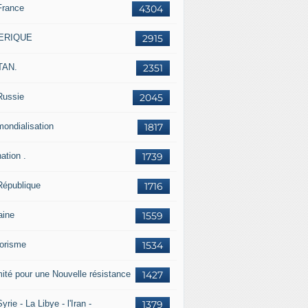
France
4304
ERIQUE
2915
TAN.
2351
Russie
2045
mondialisation
1817
ation .
1739
République
1716
aine
1559
rorisme
1534
ité pour une Nouvelle résistance
1427
yrie - La Libye - l'Iran -
1379