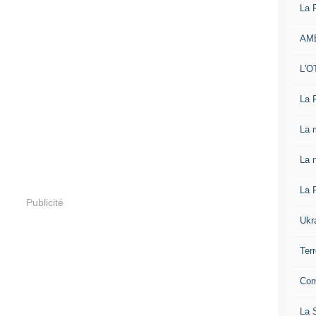
La 
AM
L'O
La 
La 
La n
La 
Publicité
Ukr
Ter
Com
La S