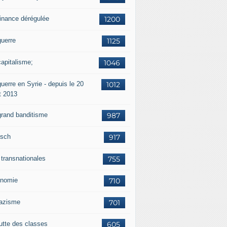
finance dérégulée
1200
guerre
1125
capitalisme;
1046
uerre en Syrie - depuis le 20
1012
t 2013
grand banditisme
987
sch
917
 transnationales
755
nomie
710
nazisme
701
lutte des classes
605