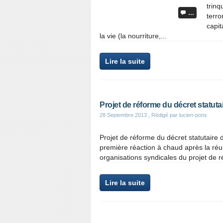
trin
…
terr
capit
la vie (la nourriture,...
Lire la suite
Projet de réforme du décret statut
28 Septembre 2013
, Rédigé par lucien-pons
Projet de réforme du décret statutaire
première réaction à chaud après la réu
organisations syndicales du projet de r
Lire la suite