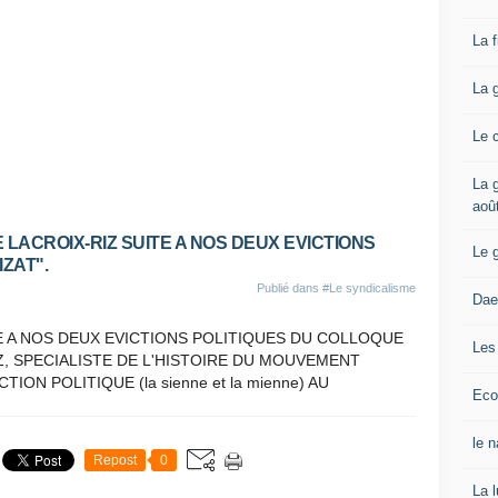
La 
La 
Le 
La g
aoû
IE LACROIX-RIZ SUITE A NOS DEUX EVICTIONS
Le 
ZAT".
Publié dans
#Le syndicalisme
Dae
TE A NOS DEUX EVICTIONS POLITIQUES DU COLLOQUE
Les
IZ, SPECIALISTE DE L'HISTOIRE DU MOUVEMENT
ON POLITIQUE (la sienne et la mienne) AU
Eco
le 
Repost
0
La 