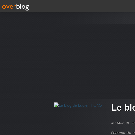
Le bl
Je suis un ci
j'essaie de 