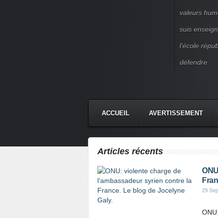
valeurs huma
suis enseigna
l’école répu
défendre
ACCUEIL
AVERTISSEMENT
Articles récents
ONU:
Fran
29 Se
ONU: