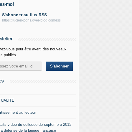
ez-moi
S'abonner au flux RSS
https://lucien-pons.over-blog.com/rss
letter
ez-vous pour être averti des nouveaux
es publiés.
es
TUALITE
rtissement au lecteur
raits video du colloque de septembre 2013
 la defense de la langue francaise