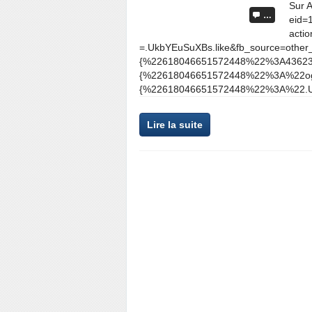
Sur 
…
eid=
acti
=.UkbYEuSuXBs.like&fb_source=other_
{%22618046651572448%22%3A436232
{%22618046651572448%22%3A%22og.
{%22618046651572448%22%3A%22.Uk
Lire la suite