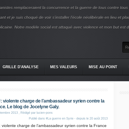
nistes remplaceraient la concurrence et la guerre de tous contre tous
nt et je suis choqué de voir s’installer l’école néolibérale en lieu et pl
blicaine. Notre modèle social est attaqué avec violence et mon but est d
GRILLE D'ANALYSE
MES VALEURS
MISE AU POINT
 violente charge de l’ambassadeur syrien contre la
ce. Le blog de Jocelyne Galy.
ptembre 2013
, Rédigé par lucien-pons
Publié dans
#La guerre en Syrie - depuis le 20 août 2013
 violente charge de l’ambassadeur syrien contre la France