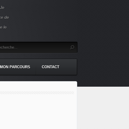
 Je
ace de
e le
MON PARCOURS
CONTACT