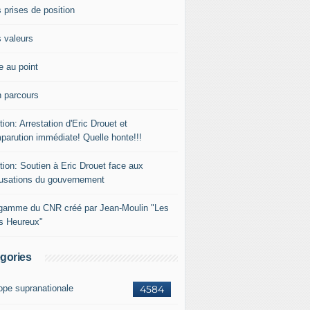
 prises de position
 valeurs
e au point
 parcours
tion: Arrestation d'Eric Drouet et
parution immédiate! Quelle honte!!!
tion: Soutien à Eric Drouet face aux
usations du gouvernement
gamme du CNR créé par Jean-Moulin "Les
rs Heureux"
gories
ope supranationale
4584