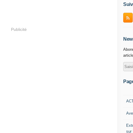
Suiv
Publicité
News
Abonn
articl
Pag
AC
Ave
Ext
sur