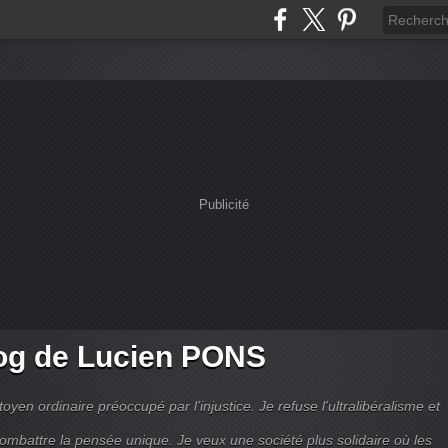
Publicité
og de Lucien PONS
toyen ordinaire préoccupé par l’injustice. Je refuse l'ultralibéralisme et
combattre la pensée unique. Je veux une société plus solidaire où les