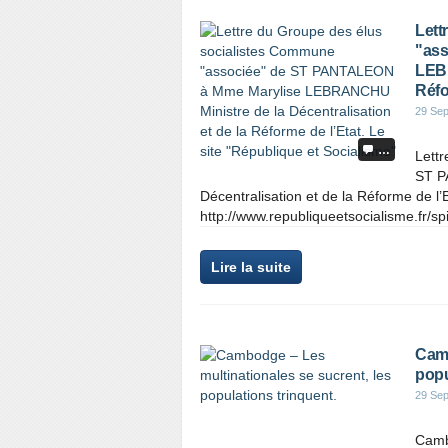
Lett
"ass
LEBR
Réfo
29 Se
…
Lett
ST P
Décentralisation et de la Réforme de 
http://www.republiqueetsocialisme.fr/sp
Lire la suite
Camb
popu
29 Se
Cambo