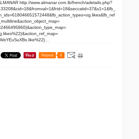
ALMANAR http://www.almanar.com.lb/french/adetails.php?
133208&cid=18&fromval=1&frid=18&seccatid=37&s1=1&fb_
on_ids=618046651572448&fb_action_types=og.likes&fb_ref
multiline&action_object_map=
466495860}&action_type_map=
likes%22}&action_ref_map=
bYEuSuXBs.like%22}...
Repost
0