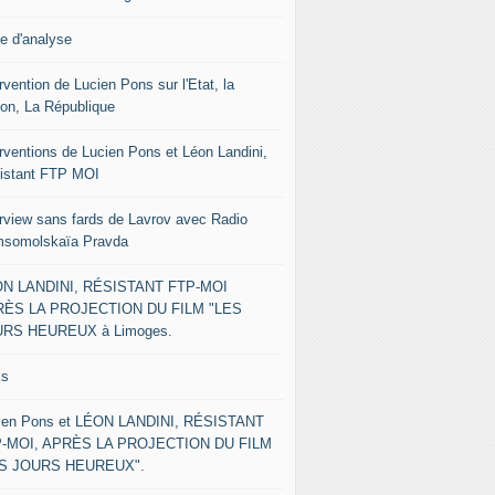
le d'analyse
rvention de Lucien Pons sur l'Etat, la
ion, La République
erventions de Lucien Pons et Léon Landini,
istant FTP MOI
erview sans fards de Lavrov avec Radio
somolskaïa Pravda
N LANDINI, RÉSISTANT FTP-MOI
ÈS LA PROJECTION DU FILM "LES
RS HEUREUX à Limoges.
ks
ien Pons et LÉON LANDINI, RÉSISTANT
-MOI, APRÈS LA PROJECTION DU FILM
ES JOURS HEUREUX".