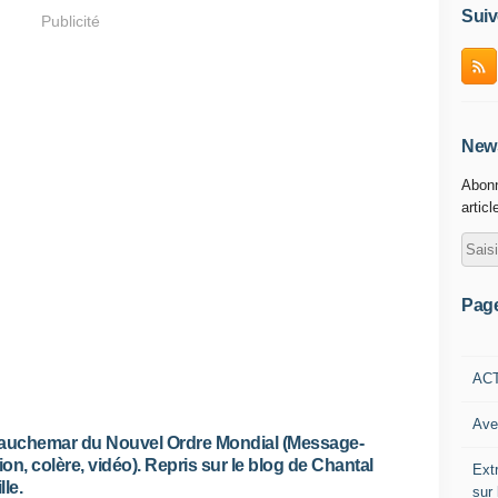
Suiv
Publicité
News
Abonn
articl
Pag
AC
Ave
auchemar du Nouvel Ordre Mondial (Message-
tion, colère, vidéo). Repris sur le blog de Chantal
Ext
lle.
sur