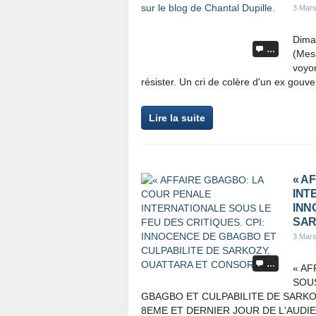
3 Mar
Dima
…
(Mess
voyon
résister. Un cri de colère d'un ex gouv
Lire la suite
« A
INT
INN
SAR
3 Mar
…
« AF
SOUS
GBAGBO ET CULPABILITE DE SARKOZ
8EME ET DERNIER JOUR DE L'AUDI