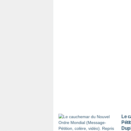
Le c
Péti
Dupi