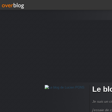
Le bl
Je suis un ci
j'essaie de 