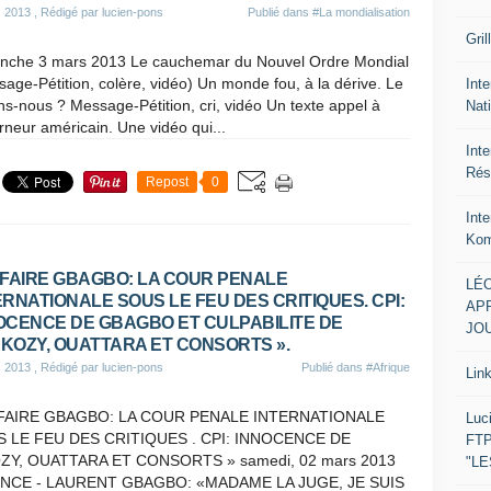
s 2013
, Rédigé par lucien-pons
Publié dans
#La mondialisation
Gril
nche 3 mars 2013 Le cauchemar du Nouvel Ordre Mondial
age-Pétition, colère, vidéo) Un monde fou, à la dérive. Le
Inte
s-nous ? Message-Pétition, cri, vidéo Un texte appel à
Nat
erneur américain. Une vidéo qui...
Int
Rés
Repost
0
Int
Kom
FFAIRE GBAGBO: LA COUR PENALE
LÉO
ERNATIONALE SOUS LE FEU DES CRITIQUES. CPI:
APR
OCENCE DE GBAGBO ET CULPABILITE DE
JOU
KOZY, OUATTARA ET CONSORTS ».
s 2013
, Rédigé par lucien-pons
Publié dans
#Afrique
Lin
FAIRE GBAGBO: LA COUR PENALE INTERNATIONALE
Luc
 LE FEU DES CRITIQUES . CPI: INNOCENCE DE
FTP
Y, OUATTARA ET CONSORTS » samedi, 02 mars 2013
"L
ENCE - LAURENT GBAGBO: «MADAME LA JUGE, JE SUIS