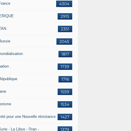
France
4304
ERIQUE
2915
TAN.
2351
Russie
2045
mondialisation
1817
ation .
1739
République
1716
aine
1559
rorisme
1534
ité pour une Nouvelle résistance
1427
yrie - La Libye - l'Iran -
1379