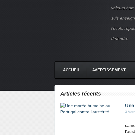
valeurs huma
suis enseigna
l’école répu
défendre
ACCUEIL
AVERTISSEMENT
Articles récents
Une 
3 Mar
same
l'aus