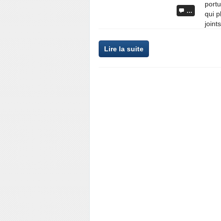
portu
…
qui p
joints
Lire la suite