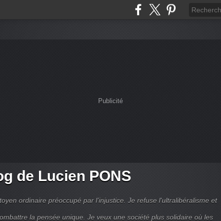
Publicité
og de Lucien PONS
toyen ordinaire préoccupé par l’injustice. Je refuse l'ultralibéralisme et
combattre la pensée unique. Je veux une société plus solidaire où les