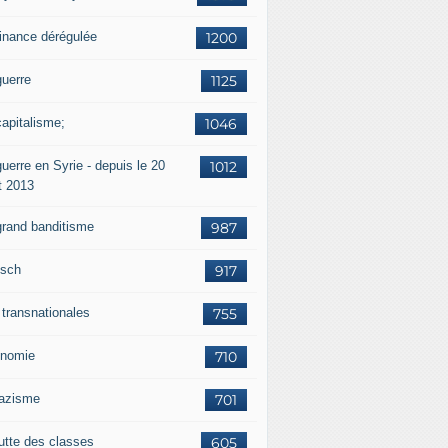
finance dérégulée
1200
guerre
1125
capitalisme;
1046
uerre en Syrie - depuis le 20
1012
t 2013
grand banditisme
987
sch
917
 transnationales
755
nomie
710
nazisme
701
lutte des classes
605