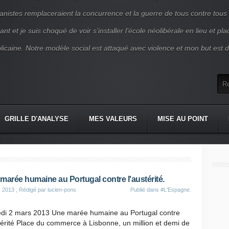
nistes remplaceraient la concurrence et la guerre de tous contre tous
nt et je suis choqué de voir s’installer l’école néolibérale en lieu et pl
blicaine. Notre modèle social est attaqué avec violence et mon but est d
GRILLE D'ANALYSE
MES VALEURS
MISE AU POINT
marée humaine au Portugal contre l'austérité.
s 2013
, Rédigé par lucien-pons
Publié dans
#L'Espagne.
di 2 mars 2013 Une marée humaine au Portugal contre
térité Place du commerce à Lisbonne, un million et demi de