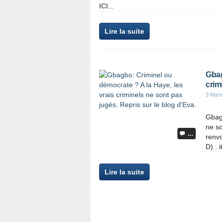
ICI...
Lire la suite
Gbag
crim
3 Mar
Gbagb
ne so
…
renvo
D) . 
Lire la suite