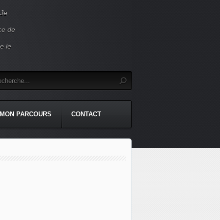
 Je
ace de
e le
MON PARCOURS
CONTACT