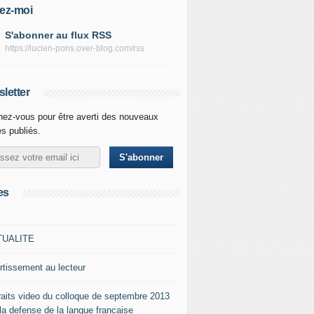
ez-moi
S'abonner au flux RSS
https://lucien-pons.over-blog.com/rss
letter
ez-vous pour être averti des nouveaux
es publiés.
es
TUALITE
rtissement au lecteur
raits video du colloque de septembre 2013
 la defense de la langue francaise