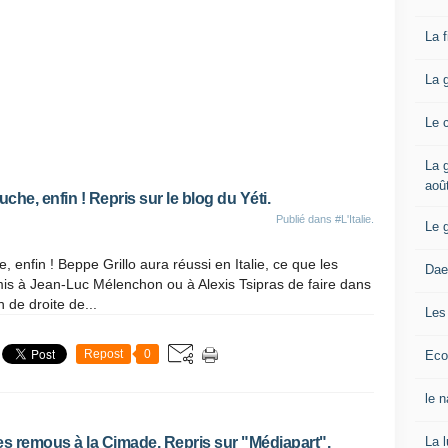
La 
La 
Le 
La g
aoû
uche, enfin ! Repris sur le blog du Yéti.
Publié dans
#L'Italie.
Le 
, enfin ! Beppe Grillo aura réussi en Italie, ce que les
Dae
rmis à Jean-Luc Mélenchon ou à Alexis Tsipras de faire dans
n de droite de...
Les
Repost
0
Eco
le 
La 
s remous à la Cimade. Repris sur "Médiapart".