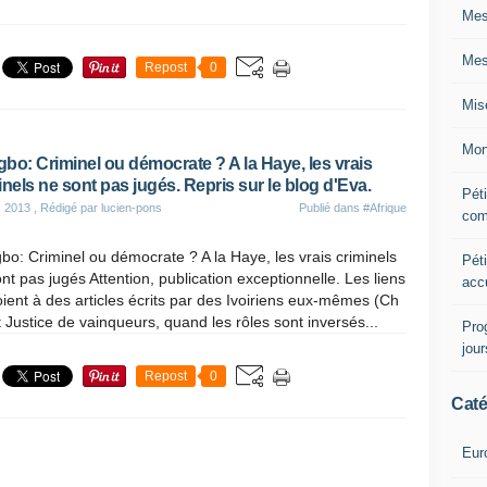
Mes
Mes
Repost
0
Mis
Mon
bo: Criminel ou démocrate ? A la Haye, les vrais
inels ne sont pas jugés. Repris sur le blog d'Eva.
Péti
s 2013
, Rédigé par lucien-pons
Publié dans
#Afrique
com
o: Criminel ou démocrate ? A la Haye, les vrais criminels
Péti
nt pas jugés Attention, publication exceptionnelle. Les liens
acc
ient à des articles écrits par des Ivoiriens eux-mêmes (Ch
it Justice de vainqueurs, quand les rôles sont inversés...
Pro
jou
Repost
0
Caté
Eur