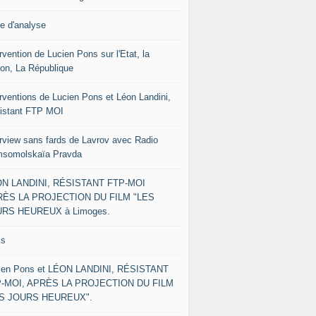
le d'analyse
rvention de Lucien Pons sur l'Etat, la
ion, La République
erventions de Lucien Pons et Léon Landini,
istant FTP MOI
erview sans fards de Lavrov avec Radio
somolskaïa Pravda
N LANDINI, RÉSISTANT FTP-MOI
ÈS LA PROJECTION DU FILM "LES
RS HEUREUX à Limoges.
ks
ien Pons et LÉON LANDINI, RÉSISTANT
-MOI, APRÈS LA PROJECTION DU FILM
ES JOURS HEUREUX".