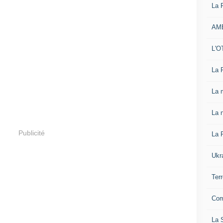
La 
AM
L'O
La 
La 
La n
Publicité
La 
Ukr
Ter
Com
La S