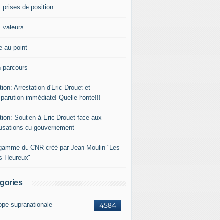
 prises de position
 valeurs
e au point
 parcours
tion: Arrestation d'Eric Drouet et
parution immédiate! Quelle honte!!!
tion: Soutien à Eric Drouet face aux
usations du gouvernement
gamme du CNR créé par Jean-Moulin "Les
rs Heureux"
gories
ope supranationale
4584