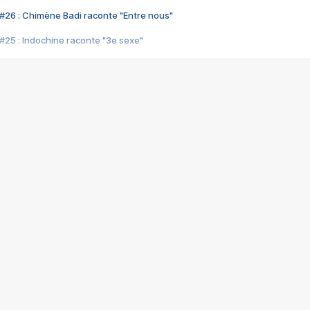
#26 : Chimène Badi raconte "Entre nous"
#25 : Indochine raconte "3e sexe"
#24 : Zaho raconte "C'est chelou"
#23 : Patrick Bruel raconte "Au café des délices"
#22 : Kyo raconte "Le chemin"
#21 : Nolwenn Leroy raconte "Cassé"
#20 : Patrick Hernandez raconte "Born to be alive"
#19 : Lorie raconte "Près de moi"
#18 : Michael Jones raconte "A nos actes manqués" (avec Jean-Jacque
#17 : Khaled raconte "Aïcha"
#16 : Corneille raconte "Parce qu'on vient de loin"
#15 : Indochine raconte "L'aventurier"