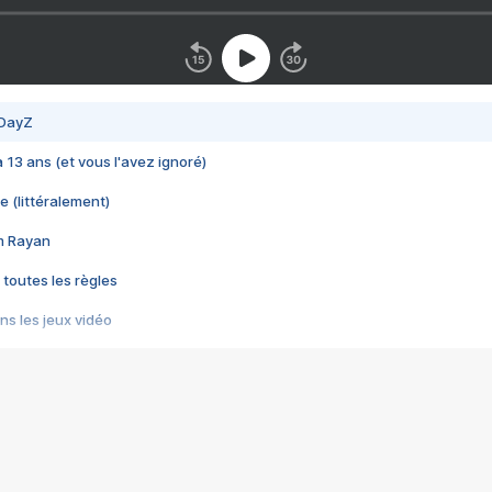
 DayZ
 a 13 ans (et vous l'avez ignoré)
e (littéralement)
im Rayan
 toutes les règles
s les jeux vidéo
us choquant de Rockstar ? - Le scandale BULLY
e plus moche de Steam
du RÊVE tourne au CAUCHEMAR
pendant 8 heures