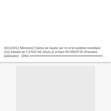
30/12/2012 Mémoire] Charles de Gaulle sur l’or et le système monétaire
(2/2) Extraits de C’ETAIT DE GAULLE d’Alain PEYREFITTE (Première
publication : 1994) ¤¤¤¤¤¤¤¤¤¤¤¤¤¤¤¤¤¤¤¤¤¤¤¤¤¤¤¤¤¤¤¤¤¤¤¤¤¤¤¤¤¤¤¤
(Source Le Livre de Poche – 2009 – Tome II, pages...