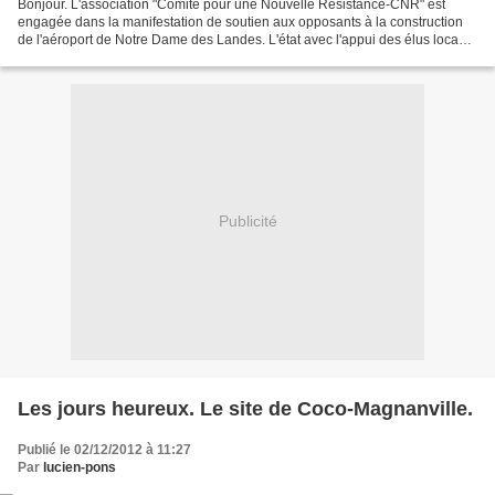
Bonjour. L'association "Comité pour une Nouvelle Résistance-CNR" est
engagée dans la manifestation de soutien aux opposants à la construction
de l'aéroport de Notre Dame des Landes. L'état avec l'appui des élus locaux
et régionaux PS et UMP a attribué...
Publicité
Les jours heureux. Le site de Coco-Magnanville.
Publié le 02/12/2012 à 11:27
Par
lucien-pons