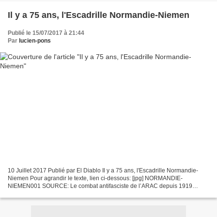
Il y a 75 ans, l'Escadrille Normandie-Niemen
Publié le 15/07/2017 à 21:44
Par
lucien-pons
10 Juillet 2017 Publié par El Diablo Il y a 75 ans, l'Escadrille Normandie-
Niemen Pour agrandir le texte, lien ci-dessous: [jpg] NORMANDIE-
NIEMEN001 SOURCE: Le combat antifasciste de l’ARAC depuis 1919
https://lereveildescombattantsblog.wordpress.com/2017/06/28/le-combat-
antifasciste-de-larac-depuis-1919/...