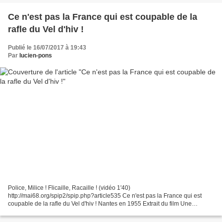
Ce n'est pas la France qui est coupable de la
rafle du Vel d'hiv !
Publié le 16/07/2017 à 19:43
Par
lucien-pons
Police, Milice ! Flicaille, Racaille ! (vidéo 1'40)
http://mai68.org/spip2/spip.php?article535 Ce n'est pas la France qui est
coupable de la rafle du Vel d'hiv ! Nantes en 1955 Extrait du film Une
chambre en ville De Jacques Demy Cliquer sur l'image pour...