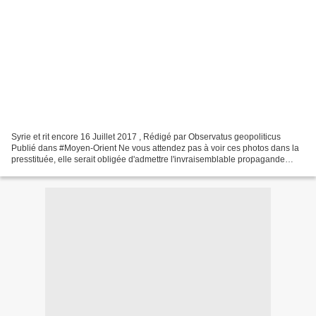
Syrie et rit encore 16 Juillet 2017 , Rédigé par Observatus geopoliticus
Publié dans #Moyen-Orient Ne vous attendez pas à voir ces photos dans la
presstituée, elle serait obligée d'admettre l'invraisemblable propagande
qu'elle distille depuis des années....