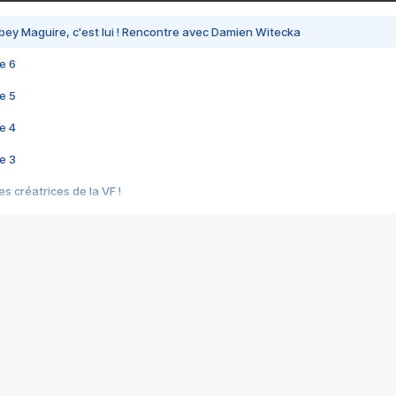
bey Maguire, c'est lui ! Rencontre avec Damien Witecka
e 6
e 5
e 4
e 3
s créatrices de la VF !
e 2
e 1
e Mektoub My Love arrive enfin ! Rencontre avec Shaïn Boumedine et Sal
i : après Toni en famille
elle réalise le bouleversant Dites lui que je l'aime
ais ! Rencontre autour de Vie privée de Rebecca Zlotowski