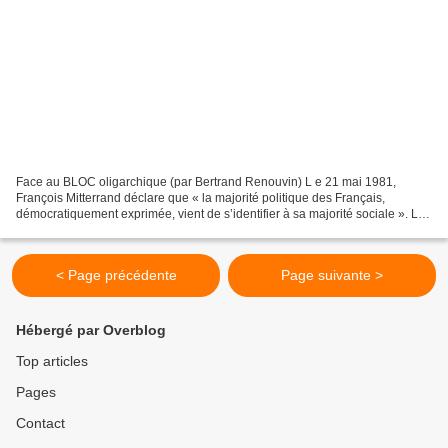
Face au BLOC oligarchique (par Bertrand Renouvin) L e 21 mai 1981,
François Mitterrand déclare que « la majorité politique des Français,
démocratiquement exprimée, vient de s’identifier à sa majorité sociale ». Le
18 juin 2017, la minorité sociale qui...
< Page précédente
Page suivante >
Hébergé par Overblog
Top articles
Pages
Contact