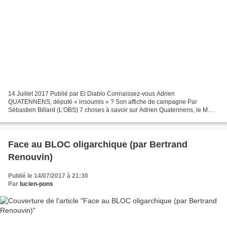
14 Juillet 2017 Publié par El Diablo Connaissez-vous Adrien
QUATENNENS, député « insoumis » ? Son affiche de campagne Par
Sébastien Billard (L’OBS) 7 choses à savoir sur Adrien Quatennens, le M.
Code du Travail des "insoumis" Le jeune député lillois...
Face au BLOC oligarchique (par Bertrand
Renouvin)
Publié le 14/07/2017 à 21:30
Par
lucien-pons