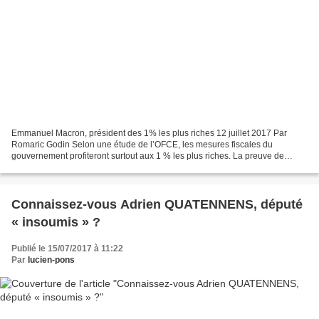
Emmanuel Macron, président des 1% les plus riches 12 juillet 2017 Par
Romaric Godin Selon une étude de l’OFCE, les mesures fiscales du
gouvernement profiteront surtout aux 1 % les plus riches. La preuve de
l’attachement de l’exécutif à la théorie, désormais...
Connaissez-vous Adrien QUATENNENS, député
« insoumis » ?
Publié le 15/07/2017 à 11:22
Par
lucien-pons