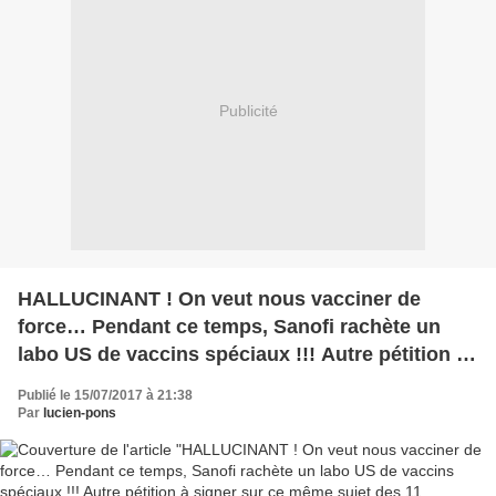
Publicité
HALLUCINANT ! On veut nous vacciner de
force… Pendant ce temps, Sanofi rachète un
labo US de vaccins spéciaux !!! Autre pétition à
signer sur ce même sujet des 11 vaccinations
Publié le 15/07/2017 à 21:38
obligatoires imposées par le gouvernement
Par
lucien-pons
Macron