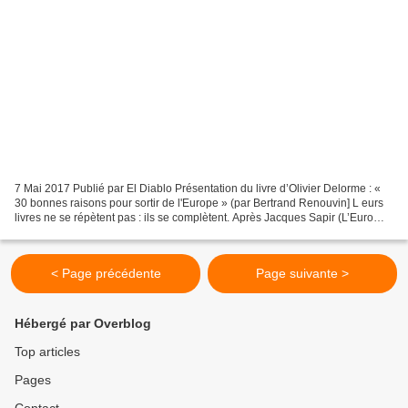
7 Mai 2017 Publié par El Diablo Présentation du livre d’Olivier Delorme : «
30 bonnes raisons pour sortir de l'Europe » (par Bertrand Renouvin] L eurs
livres ne se répètent pas : ils se complètent. Après Jacques Sapir (L’Euro
contre la France, l’euro...
< Page précédente
Page suivante >
Hébergé par Overblog
Top articles
Pages