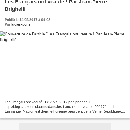
Les Français ont veauté ! Par Jean-Pierre
Brighelli
Publié le 14/05/2017 à 09:08
Par
lucien-pons
Les Français ont veauté ! Le 7 Mai 2017 par jpbrighelli
http://blog.causeur.fr/bonnetdane/les-francais-ont-veaute-001671.html
Emmanuel Macron est donc le huitième président de la Vème République.
Élu par une conjuration de bobos friqués et de pseudo-démocrates...