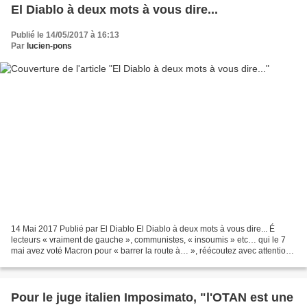
El Diablo à deux mots à vous dire...
Publié le 14/05/2017 à 16:13
Par
lucien-pons
14 Mai 2017 Publié par El Diablo El Diablo à deux mots à vous dire... É
lecteurs « vraiment de gauche », communistes, « insoumis » etc… qui le 7
mai avez voté Macron pour « barrer la route à… », réécoutez avec attention
son premier discours comme président...
Pour le juge italien Imposimato, "l'OTAN est une