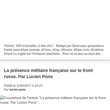
THAAD, TAPI et tempête 12 Mai 2017 , Rédigé par Observatus geopoliticus
Publié dans #Asie centrale, #Chine, #Gaz, #Russie, #Etats-Unis, #Extrême-
Orient Ca s'agite sur l'échiquier planétaire... Rien ne va plus au pays des
Turkmènes. Le limogeage, le mois...
La présence militaire française sur le front
russe. Par Lucien Pons
Publié le 11/05/2017 à 20:23
Par
lucien-pons