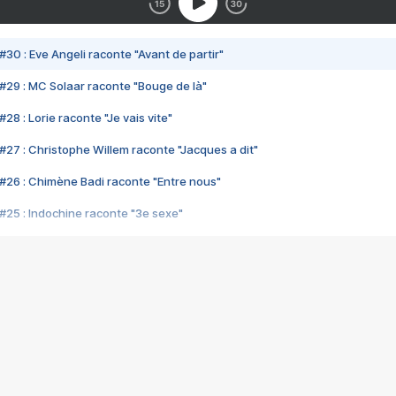
#30 : Eve Angeli raconte "Avant de partir"
#29 : MC Solaar raconte "Bouge de là"
28 : Lorie raconte "Je vais vite"
#27 : Christophe Willem raconte "Jacques a dit"
#26 : Chimène Badi raconte "Entre nous"
#25 : Indochine raconte "3e sexe"
#24 : Zaho raconte "C'est chelou"
#23 : Patrick Bruel raconte "Au café des délices"
#22 : Kyo raconte "Le chemin"
#21 : Nolwenn Leroy raconte "Cassé"
#20 : Patrick Hernandez raconte "Born to be alive"