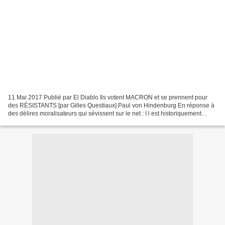
11 Mai 2017 Publié par El Diablo Ils votent MACRON et se prennent pour
des RÉSISTANTS [par Gilles Questiaux] Paul von Hindenburg En réponse à
des délires moralisateurs qui sévissent sur le net : I l est historiquement
totalement faux que « les communistes...