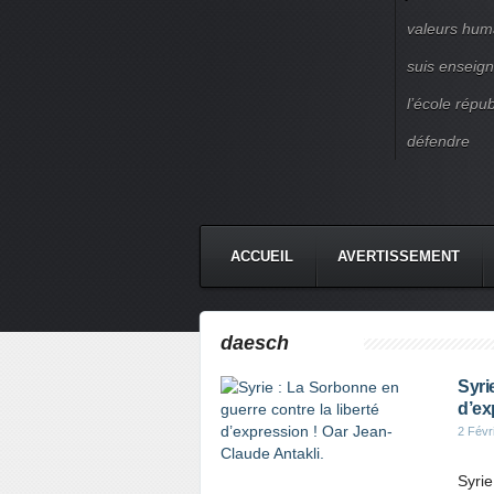
valeurs huma
suis enseigna
l’école répu
défendre
ACCUEIL
AVERTISSEMENT
daesch
Syri
d’ex
2 Févr
Syrie