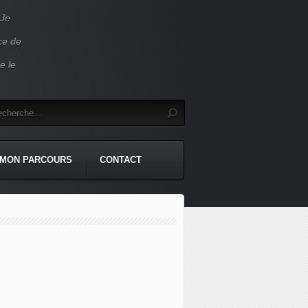
 Je
ace de
e le
MON PARCOURS
CONTACT