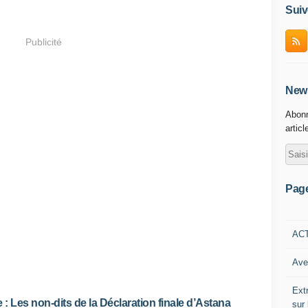
Suiv
Publicité
News
Abonn
articl
Pag
AC
Ave
Ext
e : Les non-dits de la Déclaration finale d’Astana
sur