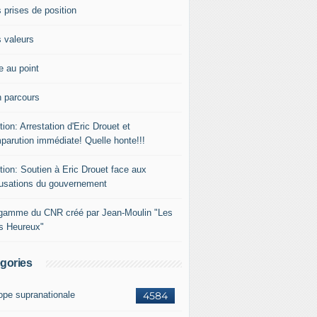
 prises de position
 valeurs
e au point
 parcours
tion: Arrestation d'Eric Drouet et
parution immédiate! Quelle honte!!!
tion: Soutien à Eric Drouet face aux
usations du gouvernement
gamme du CNR créé par Jean-Moulin "Les
rs Heureux"
gories
ope supranationale
4584