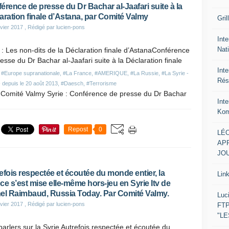
érence de presse du Dr Bachar al-Jaafari suite à la
aration finale d’Astana, par Comité Valmy
Gril
vier 2017
, Rédigé par lucien-pons
Inte
Nat
 : Les non-dits de la Déclaration finale d’AstanaConférence
esse du Dr Bachar al-Jaafari suite à la Déclaration finale
Int
,
#Europe supranationale
,
#La France
,
#AMERIQUE
,
#La Russie
,
#La Syrie -
Rés
- depuis le 20 août 2013
,
#Daesch
,
#Terrorisme
r Comité Valmy Syrie : Conférence de presse du Dr Bachar
Int
Kom
Repost
0
LÉO
APR
JOU
efois respectée et écoutée du monde entier, la
Lin
ce s’est mise elle-même hors-jeu en Syrie Itv de
el Raimbaud, Russia Today. Par Comité Valmy.
Luc
vier 2017
, Rédigé par lucien-pons
FTP
"L
arlers sur la Syrie Autrefois respectée et écoutée du