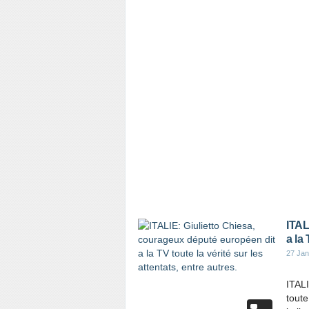
ITAL
a la 
27 Jan
ITALI
toute
…