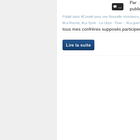
Par :
…
publi
Publié dans
#Comité pour une Nouvelle résistance
#La Russie
,
#La Syrie - La Libye - l'Iran -
,
#La guerr
tous mes confrères supposés participer
Lire la suite