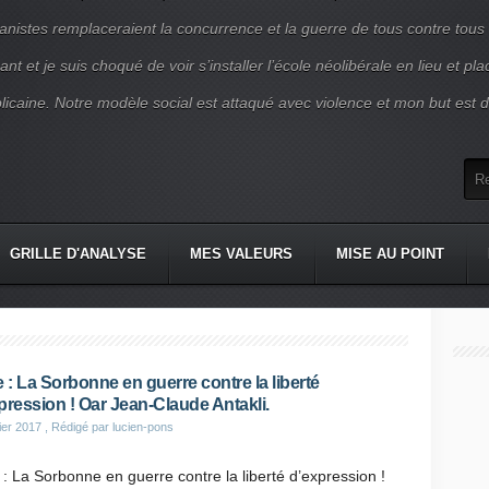
nistes remplaceraient la concurrence et la guerre de tous contre tous
nt et je suis choqué de voir s’installer l’école néolibérale en lieu et pl
blicaine. Notre modèle social est attaqué avec violence et mon but est d
GRILLE D'ANALYSE
MES VALEURS
MISE AU POINT
e : La Sorbonne en guerre contre la liberté
pression ! Oar Jean-Claude Antakli.
ier 2017
, Rédigé par lucien-pons
 : La Sorbonne en guerre contre la liberté d’expression !