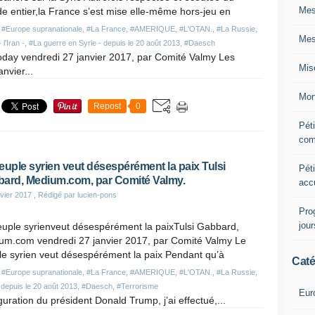
Mes
 entier,la France s’est mise elle-même hors-jeu en
,
#Europe supranationale
,
#La France
,
#AMERIQUE
,
#L'OTAN.
,
#La Russie
,
Mes
l'Iran -
,
#La guerre en Syrie - depuis le 20 août 2013
,
#Daesch
oday vendredi 27 janvier 2017, par Comité Valmy Les
Mis
nvier...
Mon
Repost
0
Péti
com
euple syrien veut désespérément la paix Tulsi
Péti
ard, Medium.com, par Comité Valmy.
acc
vier 2017
, Rédigé par lucien-pons
Pro
jou
euple syrienveut désespérément la paixTulsi Gabbard,
um.com vendredi 27 janvier 2017, par Comité Valmy Le
le syrien veut désespérément la paix Pendant qu’à
Caté
,
#Europe supranationale
,
#La France
,
#AMERIQUE
,
#L'OTAN.
,
#La Russie
,
 depuis le 20 août 2013
,
#Daesch
,
#Terrorisme
Eur
uration du président Donald Trump, j’ai effectué,...