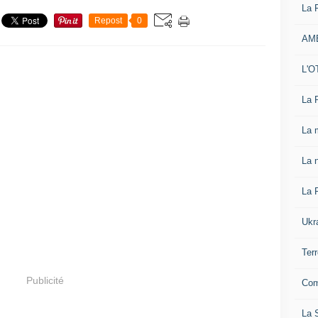
La 
Repost
0
AM
L'O
La 
La 
La n
La 
Ukr
Ter
Publicité
Com
La S