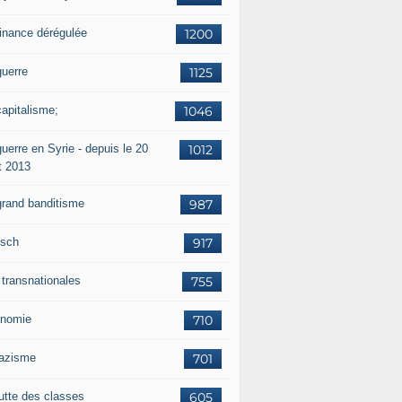
finance dérégulée
1200
guerre
1125
capitalisme;
1046
uerre en Syrie - depuis le 20
1012
t 2013
grand banditisme
987
sch
917
 transnationales
755
nomie
710
nazisme
701
lutte des classes
605