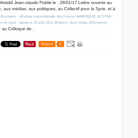
 Antakli Jean-claude Publié le : 28/01/17 Lettre ouverte au
c, aux médias, aux politiques, au Collectif pour la Syrie, et à
,
#La nation .
,
#Europe supranationale
,
#La France
,
#AMERIQUE
,
#L'OTAN.
,
e en Syrie - depuis le 20 août 2013
,
#Daesch
,
#Les média
,
#Terrorisme
 au Colloque de...
Repost
0