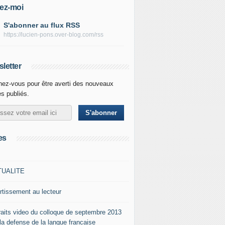
ez-moi
S'abonner au flux RSS
https://lucien-pons.over-blog.com/rss
letter
ez-vous pour être averti des nouveaux
es publiés.
es
TUALITE
rtissement au lecteur
raits video du colloque de septembre 2013
 la defense de la langue francaise