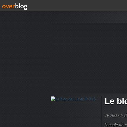
Le bl
Je suis un ci
j'essaie de 