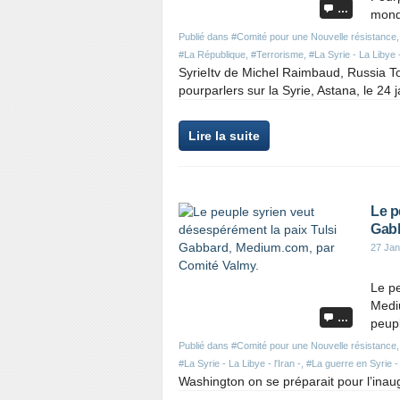
…
monde
Publié dans
#Comité pour une Nouvelle résistance
#La République
,
#Terrorisme
,
#La Syrie - La Libye - 
SyrieItv de Michel Raimbaud, Russia T
pourparlers sur la Syrie, Astana, le 24 ja
Lire la suite
Le p
Gabb
27 Jan
Le p
Medi
…
peup
Publié dans
#Comité pour une Nouvelle résistance
#La Syrie - La Libye - l'Iran -
,
#La guerre en Syrie -
Washington on se préparait pour l’inaug