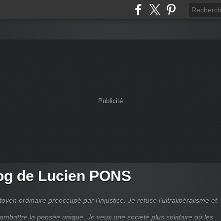
Publicité
og de Lucien PONS
toyen ordinaire préoccupé par l’injustice. Je refuse l'ultralibéralisme et
combattre la pensée unique. Je veux une société plus solidaire où les