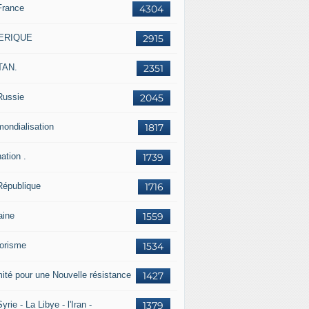
France
4304
ERIQUE
2915
TAN.
2351
Russie
2045
mondialisation
1817
ation .
1739
République
1716
aine
1559
rorisme
1534
ité pour une Nouvelle résistance
1427
yrie - La Libye - l'Iran -
1379