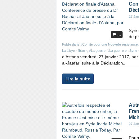
Conf
Décl
27 Jan
Syrie
…
de pr
Publié dans
#Comité pour une Nouvelle résistance
La Libye - l'Iran -
,
#La guerre
,
#La guerre en Syrie 
d’Astana vendredi 27 janvier 2017, pa
al-Jaafari suite à la Déclaration...
Lire la suite
Autr
Fran
Mich
27 Jan
Pourp