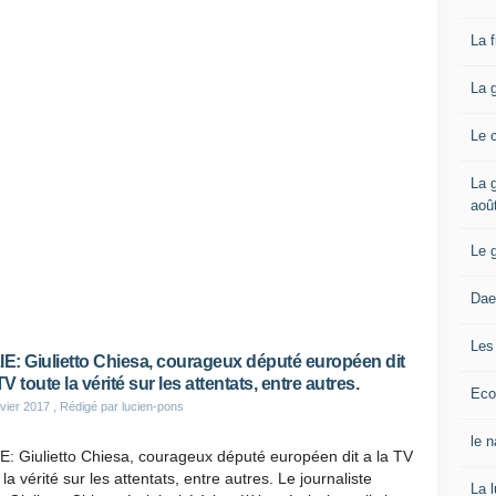
La 
La 
Le 
La g
aoû
Le 
Dae
Les
IE: Giulietto Chiesa, courageux député européen dit
TV toute la vérité sur les attentats, entre autres.
Eco
vier 2017
, Rédigé par lucien-pons
le 
E: Giulietto Chiesa, courageux député européen dit a la TV
 la vérité sur les attentats, entre autres. Le journaliste
La 