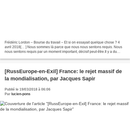
Frédéric Lordon – Bourse du travail – Et si on essayait quelque chose ? 4
avril 2018[… ] Nous sommes là parce que nous nous sentons requis. Nous
nous sentons requis par un moment important, décisif peut-être.Il y a du
malheur dans ce pays, des gens souffrent...
[RussEurope-en-Exil] France: le rejet massif de
la mondialisation, par Jacques Sapir
Publié le 19/03/2018 à 06:06
Par
lucien-pons