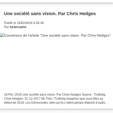
à laver leurs péchés staliniens...
Une société sans vision. Par Chris Hedges
Publié le 18/02/2018 à 06:40
Par
lucien-pons
18 Fév. 2018 Une société sans vision. Par Chris Hedges Source : Truthdig,
Chris Hedges, 31-12-2017 Mr. Fish / Truthdig Imaginez que vous êtes au
début de 2019. Les Démocrates, bien qu’ils n’aient jamais élaboré d’autre
programme politique que ne pas être...