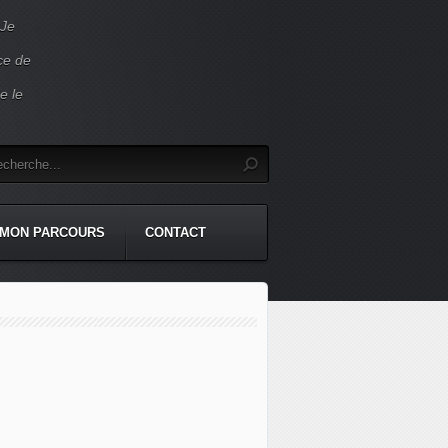
 Je
ace de
e le
MON PARCOURS
CONTACT