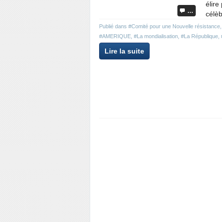
élire
…
célèb
Publié dans
#Comité pour une Nouvelle résistance
#AMERIQUE
,
#La mondialisation
,
#La République
,
Lire la suite
Repost
0