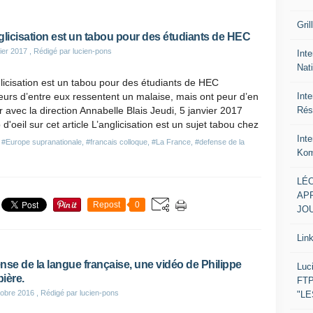
Gril
glicisation est un tabou pour des étudiants de HEC
ier 2017
, Rédigé par lucien-pons
Inte
Nat
licisation est un tabou pour des étudiants de HEC
Int
eurs d’entre eux ressentent un malaise, mais ont peur d’en
Rés
r avec la direction Annabelle Blais Jeudi, 5 janvier 2017
d'oeil sur cet article L’anglicisation est un sujet tabou chez
Int
,
#Europe supranationale
,
#francais colloque
,
#La France
,
#defense de la
Kom
LÉO
APR
Repost
0
JOU
Lin
nse de la langue française, une vidéo de Philippe
Luc
ière.
FTP
obre 2016
, Rédigé par lucien-pons
"L