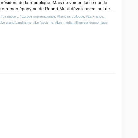
 président de la république. Mais de voir en lui ce que le
re roman éponyme de Robert Musil dévoile avec tant de...
,
#La nation .
,
#Europe supranationale
,
#francais colloque
,
#La France
,
#Le grand banditisme
,
#Le fascisme
,
#Les média
,
#l'horreur économique