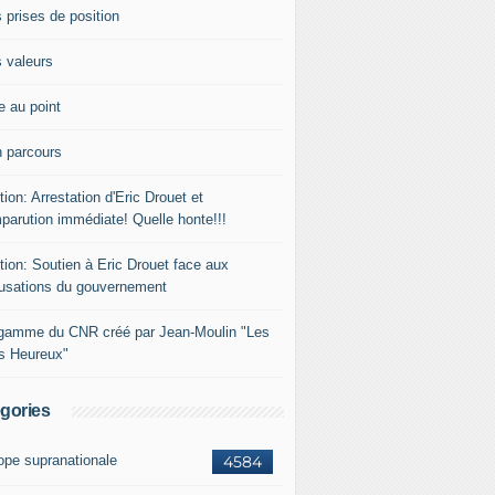
 prises de position
 valeurs
e au point
 parcours
tion: Arrestation d'Eric Drouet et
parution immédiate! Quelle honte!!!
tion: Soutien à Eric Drouet face aux
usations du gouvernement
gamme du CNR créé par Jean-Moulin "Les
rs Heureux"
gories
ope supranationale
4584