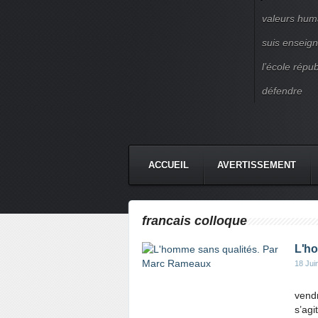
valeurs huma
suis enseigna
l’école répu
défendre
ACCUEIL
AVERTISSEMENT
francais colloque
L'ho
18 Jui
vendr
s’agi