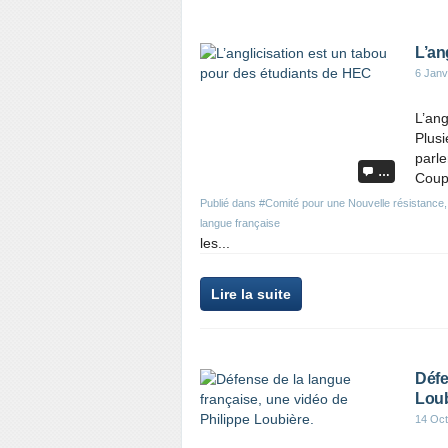
L’an
6 Janv
L’ang
Plusi
parle
…
Coup 
Publié dans
#Comité pour une Nouvelle résistance
langue française
les...
Lire la suite
Défe
Loub
14 Oct