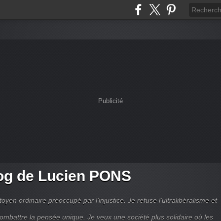
Publicité
og de Lucien PONS
toyen ordinaire préoccupé par l’injustice. Je refuse l'ultralibéralisme et
combattre la pensée unique. Je veux une société plus solidaire où les