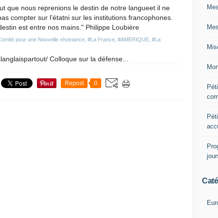
Mes
faut que nous reprenions le destin de notre langueet il ne
pas compter sur l’étatni sur les institutions francophones.
Mes
estin est entre nos mains." Philippe Loubière
omité pour une Nouvelle résistance
,
#La France
,
#AMERIQUE
,
#La
Mis
nglaispartout/ Colloque sur la défense...
Mon
Repost
0
Péti
com
Péti
acc
Pro
jou
Caté
Eur