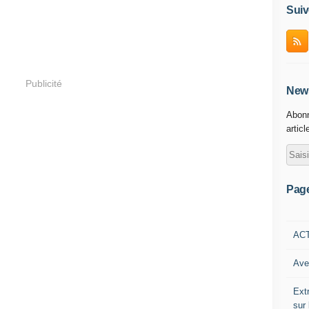
Suiv
Publicité
News
Abonn
articl
Pag
AC
Ave
Ext
sur