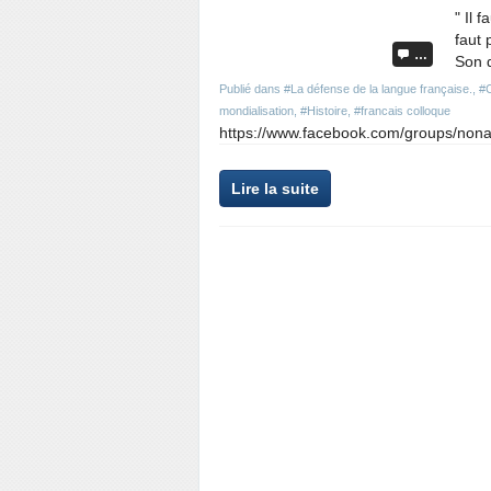
" Il 
faut 
…
Son d
Publié dans
#La défense de la langue française.
,
#C
mondialisation
,
#Histoire
,
#francais colloque
https://www.facebook.com/groups/nonala
Lire la suite