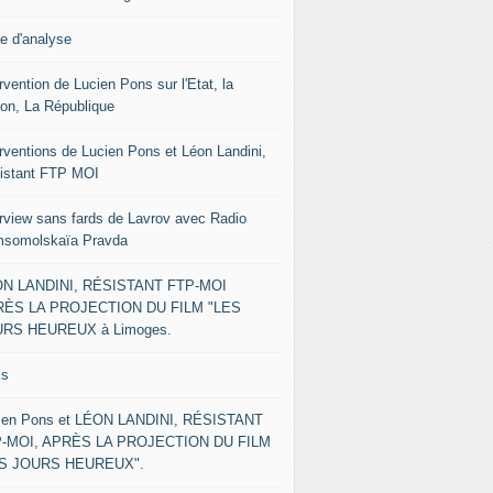
le d'analyse
rvention de Lucien Pons sur l'Etat, la
ion, La République
erventions de Lucien Pons et Léon Landini,
istant FTP MOI
erview sans fards de Lavrov avec Radio
somolskaïa Pravda
N LANDINI, RÉSISTANT FTP-MOI
ÈS LA PROJECTION DU FILM "LES
RS HEUREUX à Limoges.
ks
ien Pons et LÉON LANDINI, RÉSISTANT
-MOI, APRÈS LA PROJECTION DU FILM
ES JOURS HEUREUX".