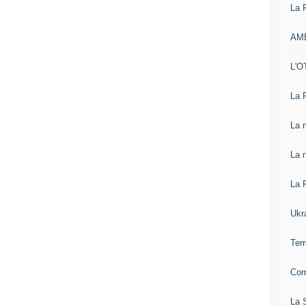
La 
AM
L'O
La 
La 
La n
La 
Ukr
Ter
Com
La S