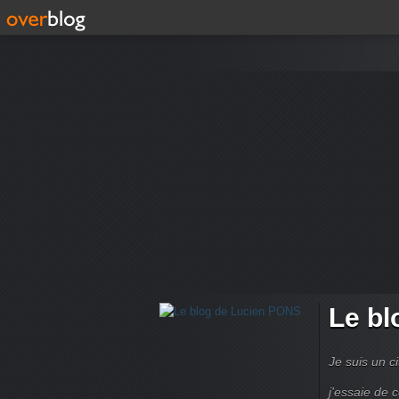
Le bl
Je suis un ci
j'essaie de 