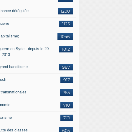
finance dérégulée
1200
guerre
1125
capitalisme;
1046
uerre en Syrie - depuis le 20
1012
t 2013
grand banditisme
987
sch
917
 transnationales
755
nomie
710
nazisme
701
lutte des classes
605