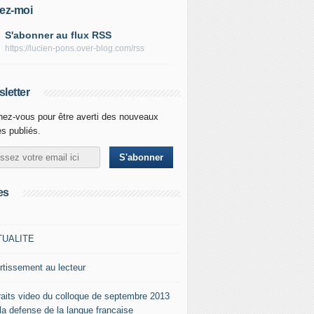
ez-moi
S'abonner au flux RSS
https://lucien-pons.over-blog.com/rss
letter
ez-vous pour être averti des nouveaux
es publiés.
es
TUALITE
rtissement au lecteur
raits video du colloque de septembre 2013
 la defense de la langue francaise