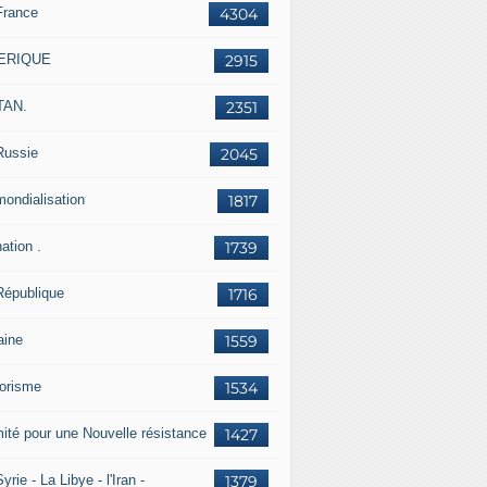
France
4304
ERIQUE
2915
TAN.
2351
Russie
2045
mondialisation
1817
ation .
1739
République
1716
aine
1559
rorisme
1534
ité pour une Nouvelle résistance
1427
yrie - La Libye - l'Iran -
1379