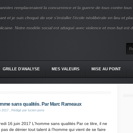
nistes remplaceraient la concurrence et la guerre de tous contre tous
nt et je suis choqué de voir s’installer l’école néolibérale en lieu et pl
blicaine. Notre modèle social est attaqué avec violence et mon but est d
GRILLE D'ANALYSE
MES VALEURS
MISE AU POINT
mme sans qualités. Par Marc Rameaux
n 2017
, Rédigé par lucien-pons
edi 16 juin 2017 L'homme sans qualités Par ce titre, il ne
t pas de dénier tout talent à l’homme qui vient de se faire