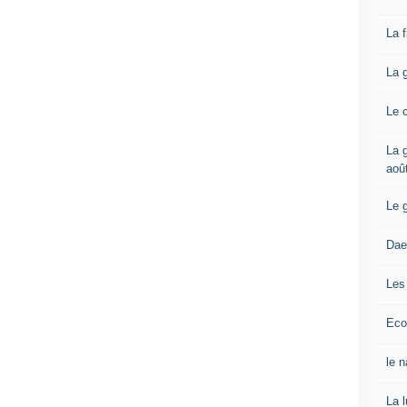
La 
La 
Le 
La g
aoû
Le 
Dae
Les
Eco
le 
La 