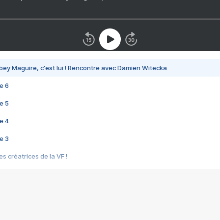
bey Maguire, c'est lui ! Rencontre avec Damien Witecka
e 6
e 5
e 4
e 3
s créatrices de la VF !
e 2
e 1
e Mektoub My Love arrive enfin ! Rencontre avec Shaïn Boumedine et Sal