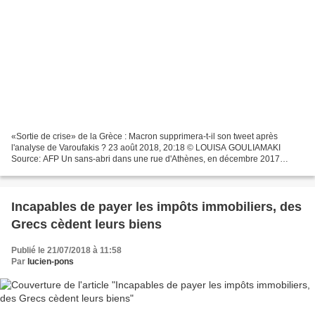
«Sortie de crise» de la Grèce : Macron supprimera-t-il son tweet après
l'analyse de Varoufakis ? 23 août 2018, 20:18 © LOUISA GOULIAMAKI
Source: AFP Un sans-abri dans une rue d'Athènes, en décembre 2017
(image d'illustration). Professionnels de l'économie,...
Incapables de payer les impôts immobiliers, des
Grecs cèdent leurs biens
Publié le 21/07/2018 à 11:58
Par
lucien-pons