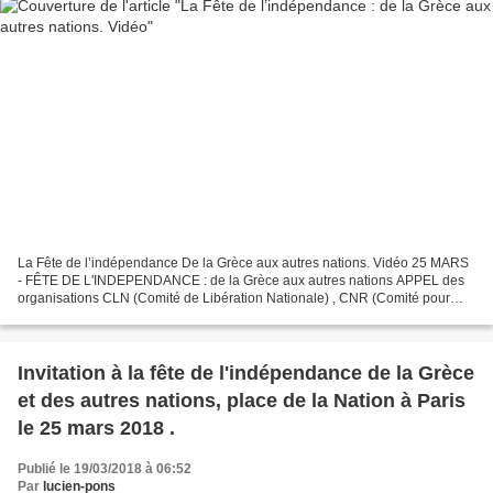
La Fête de l’indépendance De la Grèce aux autres nations. Vidéo 25 MARS
- FÊTE DE L'INDEPENDANCE : de la Grèce aux autres nations APPEL des
organisations CLN (Comité de Libération Nationale) , CNR (Comité pour
une Nouvelle Résistance-CNR), et RPS FIERS...
https://www.facebook.com/CNR06.Nouvelle.Resistance/videos/1851487987
68701/ Le...
Invitation à la fête de l'indépendance de la Grèce
et des autres nations, place de la Nation à Paris
le 25 mars 2018 .
Publié le 19/03/2018 à 06:52
Par
lucien-pons