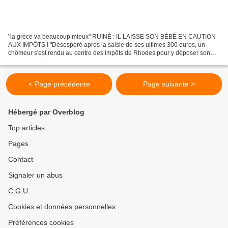
"la grèce va beaucoup mieux" RUINÉ : IL LAISSE SON BÉBÉ EN CAUTION
AUX IMPÔTS ! "Désespéré après la saisie de ses ultimes 300 euros, un
chômeur s'est rendu au centre des impôts de Rhodes pour y déposer son
bébé de dix-huit mois.", raconte le site d'information...
< Page précédente
Page suivante >
Hébergé par Overblog
Top articles
Pages
Contact
Signaler un abus
C.G.U.
Cookies et données personnelles
Préférences cookies