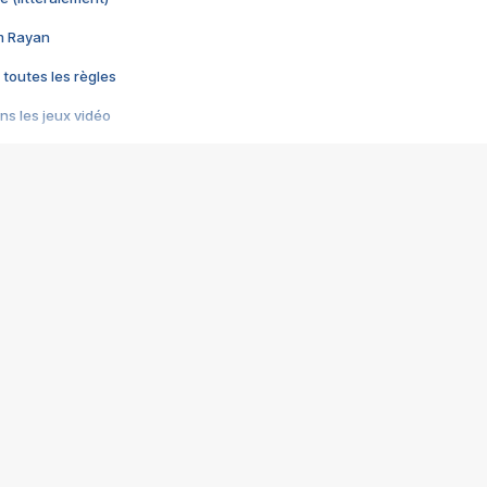
im Rayan
 toutes les règles
s les jeux vidéo
us choquant de Rockstar ? - Le scandale BULLY
e plus moche de Steam
du RÊVE tourne au CAUCHEMAR
pendant 8 heures
it… à tort
umiliés par un jeu vidéo
ire - Final Fantasy 8
ti un empire - Age of Empires
story DOFUS