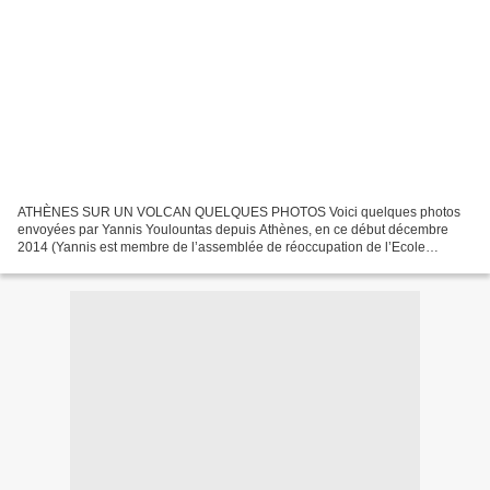
ATHÈNES SUR UN VOLCAN QUELQUES PHOTOS Voici quelques photos
envoyées par Yannis Youlountas depuis Athènes, en ce début décembre
2014 (Yannis est membre de l’assemblée de réoccupation de l’Ecole
Polytechnique et tourne également, caméra au poing, au cœur...