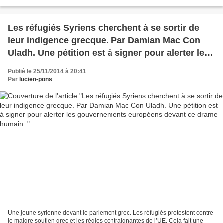
Anastasia Tsoukala, a révélé ce à quoi...
Les réfugiés Syriens cherchent à se sortir de
leur indigence grecque. Par Damian Mac Con
Uladh. Une pétition est à signer pour alerter les
gouvernements européens devant ce drame
Publié le 25/11/2014 à 20:41
humain.
Par
lucien-pons
Une jeune syrienne devant le parlement grec. Les réfugiés protestent contre
le maigre soutien grec et les règles contraignantes de l’UE. Cela fait une