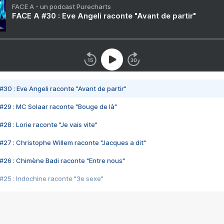
FACE A - un podcast Purecharts
FACE A #30 : Eve Angeli raconte "Avant de partir"
#30 : Eve Angeli raconte "Avant de partir"
#29 : MC Solaar raconte "Bouge de là"
28 : Lorie raconte "Je vais vite"
#27 : Christophe Willem raconte "Jacques a dit"
#26 : Chimène Badi raconte "Entre nous"
#25 : Indochine raconte "3e sexe"
#24 : Zaho raconte "C'est chelou"
#23 : Patrick Bruel raconte "Au café des délices"