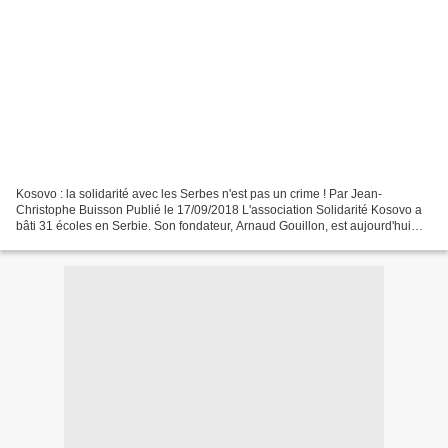
Kosovo : la solidarité avec les Serbes n'est pas un crime ! Par Jean-
Christophe Buisson Publié le 17/09/2018 L'association Solidarité Kosovo a
bâti 31 écoles en Serbie. Son fondateur, Arnaud Gouillon, est aujourd'hui
interdit de séjour là-bas. ARMEND...