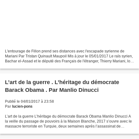
L'entourage de Fillon prend ses distances avec l'escapade syrienne de
Mariani Par Tristan Quinault Maupoil Mis à jour le 05/01/2017 Le raïs syrien,
Bachar el-Assad et le député des Français de l'étranger, Thierry Mariani, lors
d'une précédente visite....
L’art de la guerre . L’héritage du démocrate
Barack Obama . Par Manlio Dinucci
Publié le 04/01/2017 à 23:58
Par
lucien-pons
L’art de la guerre L’héritage du démocrate Barack Obama Manlio Dinucci A
la veille du passage de pouvoirs à la Maison Blanche, 2017 s’ouvre avec le
massacre terroriste en Turquie, deux semaines après l’assassinat de
l’ambassadeur russe à Ankara, perpétré...